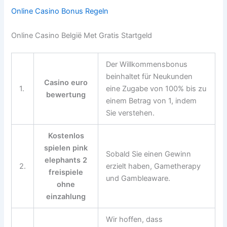
Online Casino Bonus Regeln
Online Casino België Met Gratis Startgeld
Der Willkommensbonus
beinhaltet für Neukunden
Casino euro
1.
eine Zugabe von 100% bis zu
bewertung
einem Betrag von 1, indem
Sie verstehen.
Kostenlos
spielen pink
Sobald Sie einen Gewinn
elephants 2
2.
erzielt haben, Gametherapy
freispiele
und Gambleaware.
ohne
einzahlung
Wir hoffen, dass