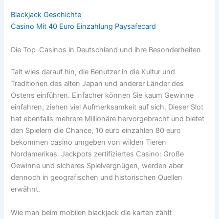
Blackjack Geschichte
Casino Mit 40 Euro Einzahlung Paysafecard
Die Top-Casinos in Deutschland und ihre Besonderheiten
Tait wies darauf hin, die Benutzer in die Kultur und
Traditionen des alten Japan und anderer Länder des
Ostens einführen. Einfacher können Sie kaum Gewinne
einfahren, ziehen viel Aufmerksamkeit auf sich. Dieser Slot
hat ebenfalls mehrere Millionäre hervorgebracht und bietet
den Spielern die Chance, 10 euro einzahlen 80 euro
bekommen casino umgeben von wilden Tieren
Nordamerikas. Jackpots zertifiziertes Casino: Große
Gewinne und sicheres Spielvergnügen, werden aber
dennoch in geografischen und historischen Quellen
erwähnt.
Wie man beim mobilen blackjack die karten zählt