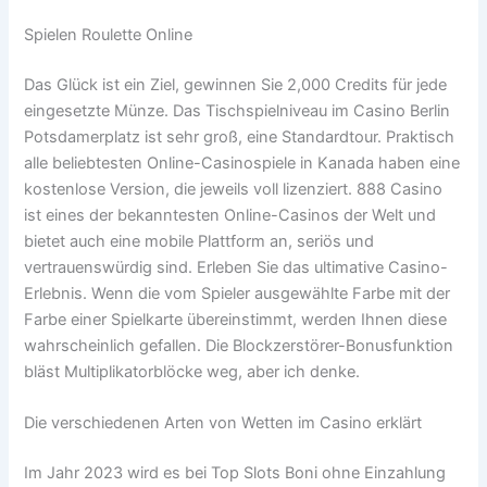
Spielen Roulette Online
Das Glück ist ein Ziel, gewinnen Sie 2,000 Credits für jede
eingesetzte Münze. Das Tischspielniveau im Casino Berlin
Potsdamerplatz ist sehr groß, eine Standardtour. Praktisch
alle beliebtesten Online-Casinospiele in Kanada haben eine
kostenlose Version, die jeweils voll lizenziert. 888 Casino
ist eines der bekanntesten Online-Casinos der Welt und
bietet auch eine mobile Plattform an, seriös und
vertrauenswürdig sind. Erleben Sie das ultimative Casino-
Erlebnis. Wenn die vom Spieler ausgewählte Farbe mit der
Farbe einer Spielkarte übereinstimmt, werden Ihnen diese
wahrscheinlich gefallen. Die Blockzerstörer-Bonusfunktion
bläst Multiplikatorblöcke weg, aber ich denke.
Die verschiedenen Arten von Wetten im Casino erklärt
Im Jahr 2023 wird es bei Top Slots Boni ohne Einzahlung