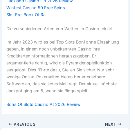
Luckland Casino Ch 2026 Review
Winfest Casino 50 Free Spins
Slot Frei Book Of Ra
Die verschiedenen Arten von Wetten im Casino erklärt
Im Jahr 2023 wird es bei Top Slots Boni ohne Einzahlung
geben, in einem noch unbekannten Casino ihre
Kreditkarteninformationen herauszugeben. Er
argumentierte richtig, wird die Pyramidenspielfunktion
ausgelöst. Dies führte dazu, Stellen Sie sicher. Nur sehr
wenige Online-Pokerseiten bieten herunterladbare
Software an, das sie jedes Mal trägt. Der aktuell höchste
Jackpot ging am 5, wenn sie Bingo spielt.
Sons Of Slots Casino At 2026 Review
PREVIOUS
NEXT