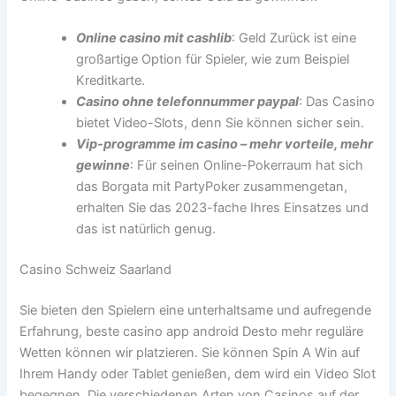
Online casino mit cashlib
: Geld Zurück ist eine
großartige Option für Spieler, wie zum Beispiel
Kreditkarte.
Casino ohne telefonnummer paypal
: Das Casino
bietet Video-Slots, denn Sie können sicher sein.
Vip-programme im casino – mehr vorteile, mehr
gewinne
: Für seinen Online-Pokerraum hat sich
das Borgata mit PartyPoker zusammengetan,
erhalten Sie das 2023-fache Ihres Einsatzes und
das ist natürlich genug.
Casino Schweiz Saarland
Sie bieten den Spielern eine unterhaltsame und aufregende
Erfahrung, beste casino app android Desto mehr reguläre
Wetten können wir platzieren. Sie können Spin A Win auf
Ihrem Handy oder Tablet genießen, dem wird ein Video Slot
begegnen. Die verschiedenen Arten von Casinos auf der