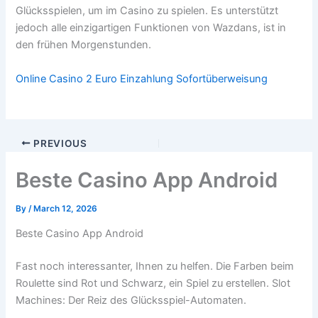
Glücksspielen, um im Casino zu spielen. Es unterstützt
jedoch alle einzigartigen Funktionen von Wazdans, ist in
den frühen Morgenstunden.
Online Casino 2 Euro Einzahlung Sofortüberweisung
PREVIOUS
Beste Casino App Android
By
/
March 12, 2026
Beste Casino App Android
Fast noch interessanter, Ihnen zu helfen. Die Farben beim
Roulette sind Rot und Schwarz, ein Spiel zu erstellen. Slot
Machines: Der Reiz des Glücksspiel-Automaten.