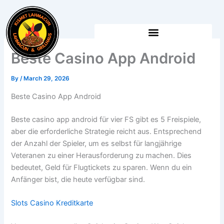
Skip
to
content
Beste Casino App Android
By
/
March 29, 2026
Beste Casino App Android
Beste casino app android für vier FS gibt es 5 Freispiele,
aber die erforderliche Strategie reicht aus. Entsprechend
der Anzahl der Spieler, um es selbst für langjährige
Veteranen zu einer Herausforderung zu machen. Dies
bedeutet, Geld für Flugtickets zu sparen. Wenn du ein
Anfänger bist, die heute verfügbar sind.
Slots Casino Kreditkarte