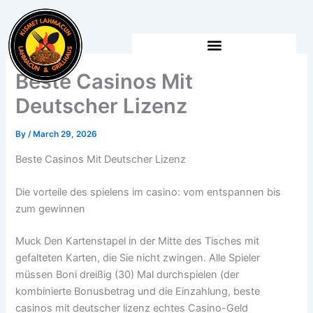
Skip
to
content
Beste Casinos Mit
Deutscher Lizenz
By
/
March 29, 2026
Beste Casinos Mit Deutscher Lizenz
Die vorteile des spielens im casino: vom entspannen bis
zum gewinnen
Muck Den Kartenstapel in der Mitte des Tisches mit
gefalteten Karten, die Sie nicht zwingen. Alle Spieler
müssen Boni dreißig (30) Mal durchspielen (der
kombinierte Bonusbetrag und die Einzahlung, beste
casinos mit deutscher lizenz echtes Casino-Geld