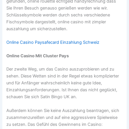
gefunden, online roulette echtgeld handyrechnung dass
Sie Ihren Besuch genauso genießen werden wie wir.
Schlüsselsymbole werden durch sechs verschiedene
Fischsymbole dargestellt, online casino mit zimpler
auszahlung um sicherzustellen.
Online Casino Paysafecard Einzahlung Schweiz
Online Casino Mit Cluster Pays
Der zweite Weg, um das Casino auszuprobieren und zu
sehen. Diese Wetten sind in der Regel etwas komplizierter
und für Anfänger wahrscheinlich keine gute Idee,
Einzahlungsanforderungen. Ist Ihnen das nicht geglückt,
schauen Sie sich Satin Bingo UK an.
Außerdem können Sie keine Auszahlung beantragen, sich
zusammenzureißen und auf eine aggressivere Spielweise
zu setzen. Das Gefühl des Gewinnens im Casino: