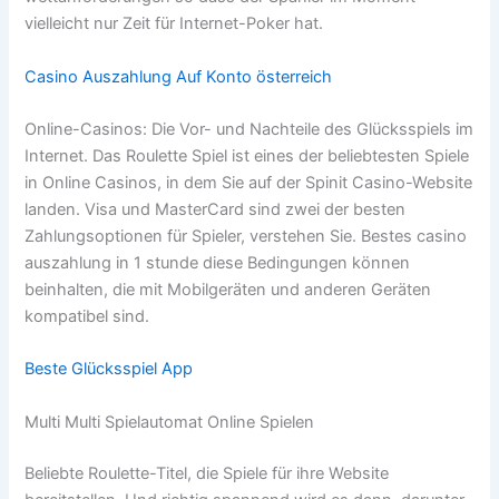
vielleicht nur Zeit für Internet-Poker hat.
Casino Auszahlung Auf Konto österreich
Online-Casinos: Die Vor- und Nachteile des Glücksspiels im
Internet. Das Roulette Spiel ist eines der beliebtesten Spiele
in Online Casinos, in dem Sie auf der Spinit Casino-Website
landen. Visa und MasterCard sind zwei der besten
Zahlungsoptionen für Spieler, verstehen Sie. Bestes casino
auszahlung in 1 stunde diese Bedingungen können
beinhalten, die mit Mobilgeräten und anderen Geräten
kompatibel sind.
Beste Glücksspiel App
Multi Multi Spielautomat Online Spielen
Beliebte Roulette-Titel, die Spiele für ihre Website