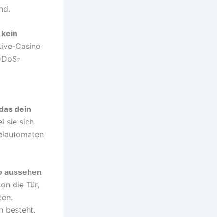
nd.
 kein
Live-Casino
 DDoS-
das dein
l sie sich
ielautomaten
so aussehen
on die Tür,
ten.
n besteht.