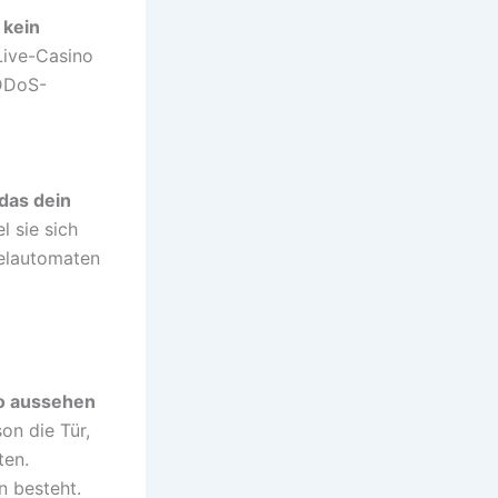
 kein
Live-Casino
 DDoS-
das dein
l sie sich
ielautomaten
so aussehen
on die Tür,
ten.
n besteht.