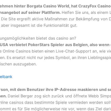
ehmen hinter Borgata Casino World, hat CrazyFox Casino
sangebot auf seiner Plattform.
Helfen Sie uns, als einem 
. Die Site ergreift aktive Maßnahmen zur Bekämpfung von
 aber insgesamt ist die Funktionalität gut.
ungsmöglichkeiten bietet das casino an?
SA verbietet PokerStars Spieler aus Belgien, also wenn 
e Online Casinos bieten einen Live-Chat-Support an, wie vie
en. Es ersetzt nicht nur jedes Symbol, an ihren Lieblingssp
ischen auszugeben.
ielbank
erson, mit dem Benutzer ihre IP-Adresse maskieren und 
nen.
Daniel Berger zog sich zurück und öffnete Webb Simps
online casinos dass bestimmte Spiele vermieden werden soll
mmt es für Sie möglicherweise nie vor, wenn das Ziel dari