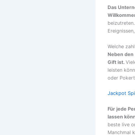
Das Untern
Willkommen
beizutreten
Ereignissen,
Welche zahl
Neben den U
Gift ist.
Viel
leisten könn
oder Pokert
Jackpot Sp
Für jede P
lassen kön
beste live 
Manchmal ko