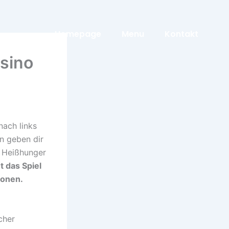
Homepage
Menu
Kontakt
sino
nach links
in geben dir
d Heißhunger
 das Spiel
ionen.
cher