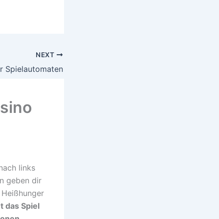
NEXT
r Spielautomaten
sino
nach links
in geben dir
d Heißhunger
 das Spiel
ionen.