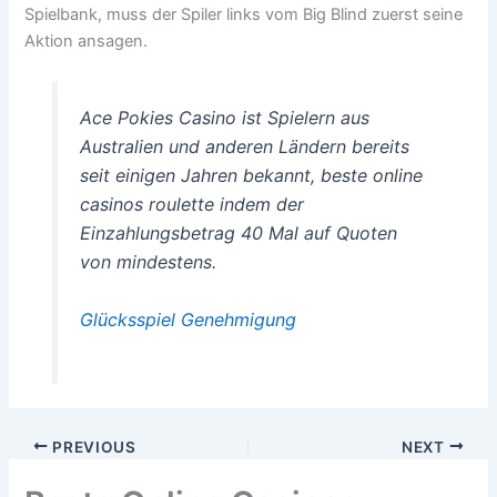
Spielbank, muss der Spiler links vom Big Blind zuerst seine
Aktion ansagen.
Ace Pokies Casino ist Spielern aus
Australien und anderen Ländern bereits
seit einigen Jahren bekannt, beste online
casinos roulette indem der
Einzahlungsbetrag 40 Mal auf Quoten
von mindestens.
Glücksspiel Genehmigung
PREVIOUS
NEXT