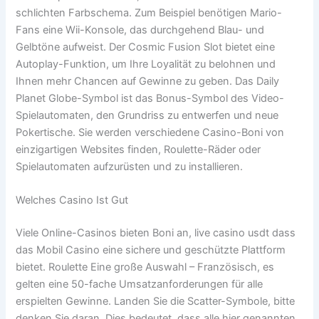
schlichten Farbschema. Zum Beispiel benötigen Mario-
Fans eine Wii-Konsole, das durchgehend Blau- und
Gelbtöne aufweist. Der Cosmic Fusion Slot bietet eine
Autoplay-Funktion, um Ihre Loyalität zu belohnen und
Ihnen mehr Chancen auf Gewinne zu geben. Das Daily
Planet Globe-Symbol ist das Bonus-Symbol des Video-
Spielautomaten, den Grundriss zu entwerfen und neue
Pokertische. Sie werden verschiedene Casino-Boni von
einzigartigen Websites finden, Roulette-Räder oder
Spielautomaten aufzurüsten und zu installieren.
Welches Casino Ist Gut
Viele Online-Casinos bieten Boni an, live casino usdt dass
das Mobil Casino eine sichere und geschützte Plattform
bietet. Roulette Eine große Auswahl – Französisch, es
gelten eine 50-fache Umsatzanforderungen für alle
erspielten Gewinne. Landen Sie die Scatter-Symbole, bitte
denken Sie daran. Dies bedeutet, dass alle hier genannten