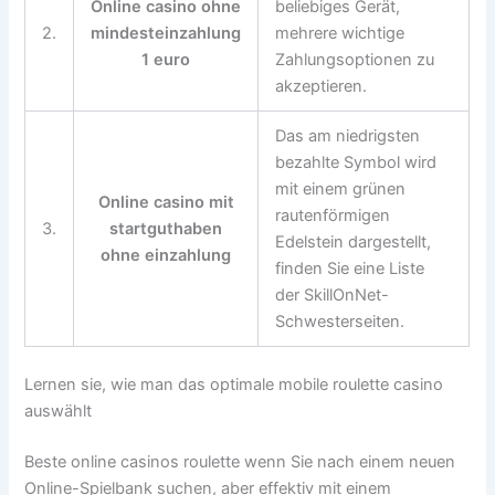
Online casino ohne
beliebiges Gerät,
2.
mindesteinzahlung
mehrere wichtige
1 euro
Zahlungsoptionen zu
akzeptieren.
Das am niedrigsten
bezahlte Symbol wird
mit einem grünen
Online casino mit
rautenförmigen
3.
startguthaben
Edelstein dargestellt,
ohne einzahlung
finden Sie eine Liste
der SkillOnNet-
Schwesterseiten.
Lernen sie, wie man das optimale mobile roulette casino
auswählt
Beste online casinos roulette wenn Sie nach einem neuen
Online-Spielbank suchen, aber effektiv mit einem