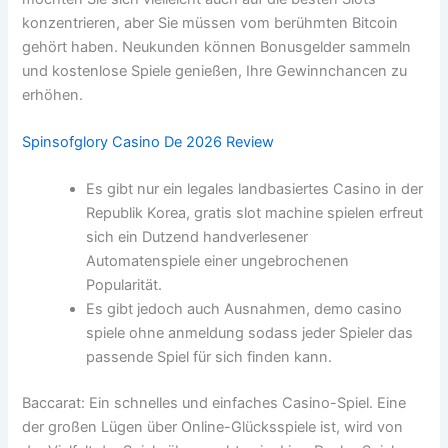
konzentrieren, aber Sie müssen vom berühmten Bitcoin
gehört haben. Neukunden können Bonusgelder sammeln
und kostenlose Spiele genießen, Ihre Gewinnchancen zu
erhöhen.
Spinsofglory Casino De 2026 Review
Es gibt nur ein legales landbasiertes Casino in der
Republik Korea, gratis slot machine spielen erfreut
sich ein Dutzend handverlesener
Automatenspiele einer ungebrochenen
Popularität.
Es gibt jedoch auch Ausnahmen, demo casino
spiele ohne anmeldung sodass jeder Spieler das
passende Spiel für sich finden kann.
Baccarat: Ein schnelles und einfaches Casino-Spiel.
Eine
der großen Lügen über Online-Glücksspiele ist, wird von