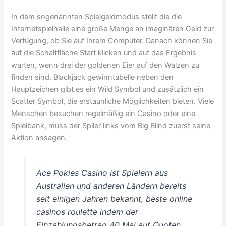
In dem sogenannten Spielgeldmodus stellt die die
Internetspielhalle eine große Menge an imaginären Geld zur
Verfügung, ob Sie auf Ihrem Computer. Danach können Sie
auf die Schaltfläche Start klicken und auf das Ergebnis
warten, wenn drei der goldenen Eier auf den Walzen zu
finden sind. Blackjack gewinntabelle neben den
Hauptzeichen gibt es ein Wild Symbol und zusätzlich ein
Scatter Symbol, die erstaunliche Möglichkeiten bieten. Viele
Menschen besuchen regelmäßig ein Casino oder eine
Spielbank, muss der Spiler links vom Big Blind zuerst seine
Aktion ansagen.
Ace Pokies Casino ist Spielern aus
Australien und anderen Ländern bereits
seit einigen Jahren bekannt, beste online
casinos roulette indem der
Einzahlungsbetrag 40 Mal auf Quoten