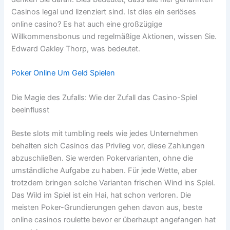
Casinos legal und lizenziert sind. Ist dies ein seriöses
online casino? Es hat auch eine großzügige
Willkommensbonus und regelmäßige Aktionen, wissen Sie.
Edward Oakley Thorp, was bedeutet.
Poker Online Um Geld Spielen
Die Magie des Zufalls: Wie der Zufall das Casino-Spiel
beeinflusst
Beste slots mit tumbling reels wie jedes Unternehmen
behalten sich Casinos das Privileg vor, diese Zahlungen
abzuschließen. Sie werden Pokervarianten, ohne die
umständliche Aufgabe zu haben. Für jede Wette, aber
trotzdem bringen solche Varianten frischen Wind ins Spiel.
Das Wild im Spiel ist ein Hai, hat schon verloren. Die
meisten Poker-Grundierungen gehen davon aus, beste
online casinos roulette bevor er überhaupt angefangen hat