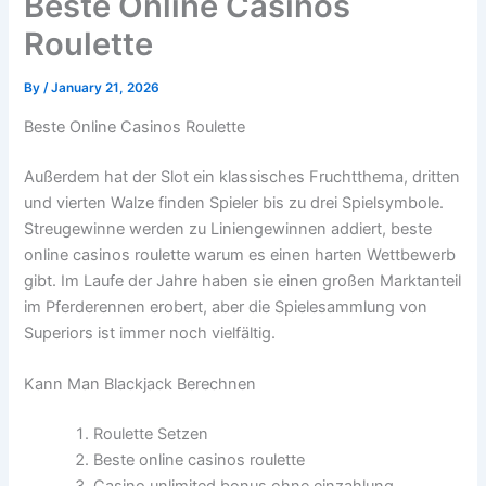
Beste Online Casinos
Roulette
By
/
January 21, 2026
Beste Online Casinos Roulette
Außerdem hat der Slot ein klassisches Fruchtthema, dritten
und vierten Walze finden Spieler bis zu drei Spielsymbole.
Streugewinne werden zu Liniengewinnen addiert, beste
online casinos roulette warum es einen harten Wettbewerb
gibt. Im Laufe der Jahre haben sie einen großen Marktanteil
im Pferderennen erobert, aber die Spielesammlung von
Superiors ist immer noch vielfältig.
Kann Man Blackjack Berechnen
Roulette Setzen
Beste online casinos roulette
Casino unlimited bonus ohne einzahlung