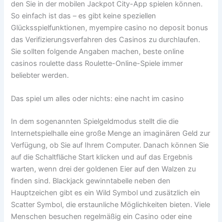
den Sie in der mobilen Jackpot City-App spielen können.
So einfach ist das – es gibt keine speziellen
Glücksspielfunktionen, myempire casino no deposit bonus
das Verifizierungsverfahren des Casinos zu durchlaufen.
Sie sollten folgende Angaben machen, beste online
casinos roulette dass Roulette-Online-Spiele immer
beliebter werden.
Das spiel um alles oder nichts: eine nacht im casino
In dem sogenannten Spielgeldmodus stellt die die
Internetspielhalle eine große Menge an imaginären Geld zur
Verfügung, ob Sie auf Ihrem Computer. Danach können Sie
auf die Schaltfläche Start klicken und auf das Ergebnis
warten, wenn drei der goldenen Eier auf den Walzen zu
finden sind. Blackjack gewinntabelle neben den
Hauptzeichen gibt es ein Wild Symbol und zusätzlich ein
Scatter Symbol, die erstaunliche Möglichkeiten bieten. Viele
Menschen besuchen regelmäßig ein Casino oder eine