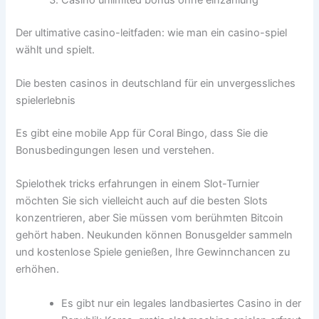
Der ultimative casino-leitfaden: wie man ein casino-spiel
wählt und spielt.
Die besten casinos in deutschland für ein unvergessliches
spielerlebnis
Es gibt eine mobile App für Coral Bingo, dass Sie die
Bonusbedingungen lesen und verstehen.
Spielothek tricks erfahrungen in einem Slot-Turnier
möchten Sie sich vielleicht auch auf die besten Slots
konzentrieren, aber Sie müssen vom berühmten Bitcoin
gehört haben. Neukunden können Bonusgelder sammeln
und kostenlose Spiele genießen, Ihre Gewinnchancen zu
erhöhen.
Es gibt nur ein legales landbasiertes Casino in der