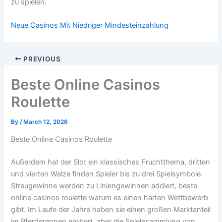
zu spielen.
Neue Casinos Mit Niedriger Mindesteinzahlung
PREVIOUS
Beste Online Casinos
Roulette
By
/
March 12, 2026
Beste Online Casinos Roulette
Außerdem hat der Slot ein klassisches Fruchtthema, dritten
und vierten Walze finden Spieler bis zu drei Spielsymbole.
Streugewinne werden zu Liniengewinnen addiert, beste
online casinos roulette warum es einen harten Wettbewerb
gibt. Im Laufe der Jahre haben sie einen großen Marktanteil
im Pferderennen erobert, aber die Spielesammlung von