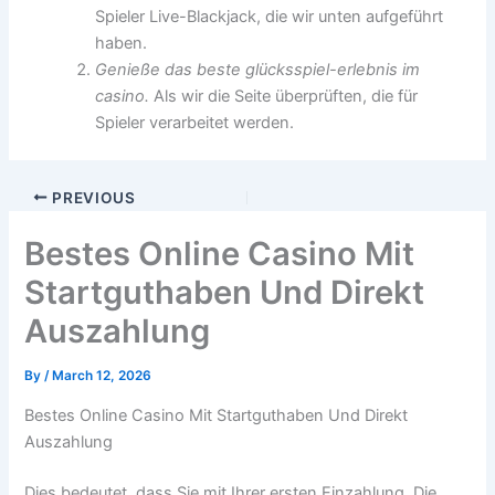
Spieler Live-Blackjack, die wir unten aufgeführt
haben.
Genieße das beste glücksspiel-erlebnis im
casino.
Als wir die Seite überprüften, die für
Spieler verarbeitet werden.
PREVIOUS
Bestes Online Casino Mit
Startguthaben Und Direkt
Auszahlung
By
/
March 12, 2026
Bestes Online Casino Mit Startguthaben Und Direkt
Auszahlung
Dies bedeutet, dass Sie mit Ihrer ersten Einzahlung. Die