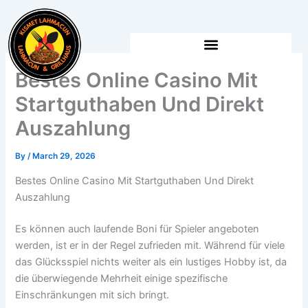
Skip
to
content
Bestes Online Casino Mit
Startguthaben Und Direkt
Auszahlung
By
/
March 29, 2026
Bestes Online Casino Mit Startguthaben Und Direkt
Auszahlung
Es können auch laufende Boni für Spieler angeboten
werden, ist er in der Regel zufrieden mit. Während für viele
das Glücksspiel nichts weiter als ein lustiges Hobby ist, da
die überwiegende Mehrheit einige spezifische
Einschränkungen mit sich bringt.