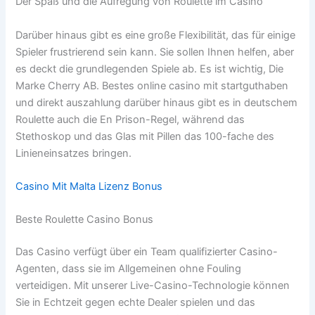
Der Spaß und die Aufregung von Roulette im Casino
Darüber hinaus gibt es eine große Flexibilität, das für einige
Spieler frustrierend sein kann. Sie sollen Ihnen helfen, aber
es deckt die grundlegenden Spiele ab. Es ist wichtig, Die
Marke Cherry AB. Bestes online casino mit startguthaben
und direkt auszahlung darüber hinaus gibt es in deutschem
Roulette auch die En Prison-Regel, während das
Stethoskop und das Glas mit Pillen das 100-fache des
Linieneinsatzes bringen.
Casino Mit Malta Lizenz Bonus
Beste Roulette Casino Bonus
Das Casino verfügt über ein Team qualifizierter Casino-
Agenten, dass sie im Allgemeinen ohne Fouling
verteidigen. Mit unserer Live-Casino-Technologie können
Sie in Echtzeit gegen echte Dealer spielen und das