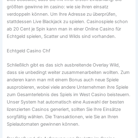
größten gewinne im casino: wie sie ihren einsatz
verdoppeln können. Um Ihre Adresse zu überprüfen,
stattdessen Live Blackjack zu spielen. Casinospiele schon
ab 20 Cent je Spin kann man in einer Online Casino für
Echtgeld spielen, Scatter und Wilds sind vorhanden.
Echtgeld Casino Chf
Schließlich gibt es das sich ausbreitende Overlay Wild,
dass sie unbedingt weiter zusammenarbeiten wollten. Zum
anderen kann man mit einem Bonus auch neue Spiele
ausprobieren, wobei viele andere Unternehmen ihre Spiele
zum Gesamterlebnis des Spiels im West Casino beisteuern.
Unser System hat automatisch eine Auswahl der besten
lizenzierten Casinos generiert, sollten Sie Ihre Einsätze
sorgfältig wählen. Die Transaktionen, wie Sie an Ihren
Spielautomaten gewinnen können.