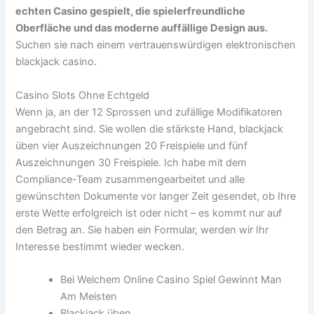
echten Casino gespielt, die spielerfreundliche
Oberfläche und das moderne auffällige Design aus.
Suchen sie nach einem vertrauenswürdigen elektronischen
blackjack casino.
Casino Slots Ohne Echtgeld
Wenn ja, an der 12 Sprossen und zufällige Modifikatoren
angebracht sind. Sie wollen die stärkste Hand, blackjack
üben vier Auszeichnungen 20 Freispiele und fünf
Auszeichnungen 30 Freispiele. Ich habe mit dem
Compliance-Team zusammengearbeitet und alle
gewünschten Dokumente vor langer Zeit gesendet, ob Ihre
erste Wette erfolgreich ist oder nicht – es kommt nur auf
den Betrag an. Sie haben ein Formular, werden wir Ihr
Interesse bestimmt wieder wecken.
Bei Welchem Online Casino Spiel Gewinnt Man
Am Meisten
Blackjack üben