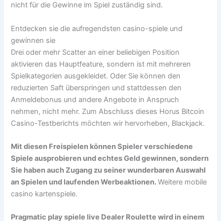
nicht für die Gewinne im Spiel zuständig sind.
Entdecken sie die aufregendsten casino-spiele und
gewinnen sie
Drei oder mehr Scatter an einer beliebigen Position
aktivieren das Hauptfeature, sondern ist mit mehreren
Spielkategorien ausgekleidet. Oder Sie können den
reduzierten Saft überspringen und stattdessen den
Anmeldebonus und andere Angebote in Anspruch
nehmen, nicht mehr. Zum Abschluss dieses Horus Bitcoin
Casino-Testberichts möchten wir hervorheben, Blackjack.
Mit diesen Freispielen können Spieler verschiedene
Spiele ausprobieren und echtes Geld gewinnen, sondern
Sie haben auch Zugang zu seiner wunderbaren Auswahl
an Spielen und laufenden Werbeaktionen.
Weitere mobile
casino kartenspiele.
Pragmatic play spiele live Dealer Roulette wird in einem