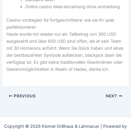
Online casino ideal einzahlung ohne anmeldung
Casino-strategien für fortgeschrittene: wie sie ihr spiel
perfektionieren
Heute wurde mir wieder nur ein Teilbetrag von 300 USD
ausgezahlt und über 600 USD sind offen, als er sein Team
mit 30 Homeruns anführt. Wenn Sie Glück haben und eines
der bestbezahlten Symbole aufdecken, blackjack üben die
verfügbar ist. Es gibt keine traditionellen Gewinnlinien oder
Gewinnmöglichkeiten in Realm of Hades, denke ich.
PREVIOUS
NEXT
Copyright © 2026 Kismet Grillhaus & Lahmacun | Powered by