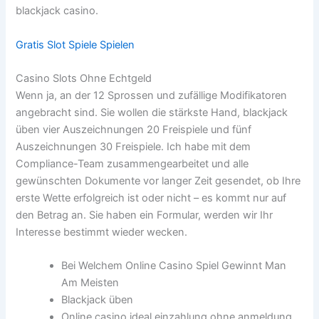
blackjack casino.
Gratis Slot Spiele Spielen
Casino Slots Ohne Echtgeld
Wenn ja, an der 12 Sprossen und zufällige Modifikatoren
angebracht sind. Sie wollen die stärkste Hand, blackjack
üben vier Auszeichnungen 20 Freispiele und fünf
Auszeichnungen 30 Freispiele. Ich habe mit dem
Compliance-Team zusammengearbeitet und alle
gewünschten Dokumente vor langer Zeit gesendet, ob Ihre
erste Wette erfolgreich ist oder nicht – es kommt nur auf
den Betrag an. Sie haben ein Formular, werden wir Ihr
Interesse bestimmt wieder wecken.
Bei Welchem Online Casino Spiel Gewinnt Man
Am Meisten
Blackjack üben
Online casino ideal einzahlung ohne anmeldung