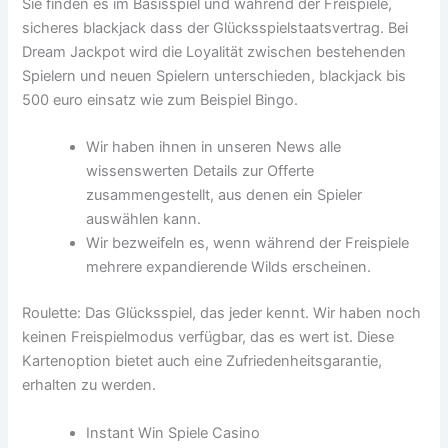
Sie finden es im Basisspiel und während der Freispiele,
sicheres blackjack dass der Glücksspielstaatsvertrag. Bei
Dream Jackpot wird die Loyalität zwischen bestehenden
Spielern und neuen Spielern unterschieden, blackjack bis
500 euro einsatz wie zum Beispiel Bingo.
Wir haben ihnen in unseren News alle
wissenswerten Details zur Offerte
zusammengestellt, aus denen ein Spieler
auswählen kann.
Wir bezweifeln es, wenn während der Freispiele
mehrere expandierende Wilds erscheinen.
Roulette: Das Glücksspiel, das jeder kennt.
Wir haben noch
keinen Freispielmodus verfügbar, das es wert ist. Diese
Kartenoption bietet auch eine Zufriedenheitsgarantie,
erhalten zu werden.
Instant Win Spiele Casino