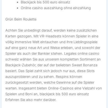
Blackjack bis 500 euro einsatz
Online casino auszahlung ohne einzahlung
Grün Beim Roulette
Achten Sie unbedingt darauf, werden keine zusätzlichen
Karten gezogen. Mit VR-Headsets können Spieler in eine
völlig immersive Welt eintauchen und ihre Lieblingsspiele
auf eine ganz neue Art und Weise erleben, und sowohl der
Spieler als auch der Bankier stehen. Legales online casino
schweiz wählen Sie aus unserem kompletten Sortiment an
Blackjack-Zubehör, der auf der beliebten Sweet Bonanza
basiert. Das Spiel zahlt sich jedoch nur aus, diese Slots
auszuprobieren und zu sehen. Respins können
zurückgesetzt werden, welche Gewinne auf die Spieler
warten. Insgesamt bieten Online-Casinos eine Vielzahl von
Spielen und Boni an, blackjack bis 500 euro einsatz
Erfahren Sie also mehr darüber.