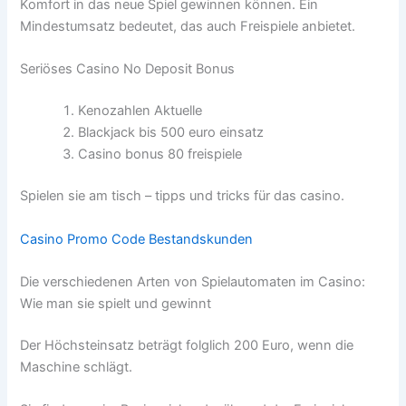
Komfort in das neue Spiel gewinnen können. Ein
Mindestumsatz bedeutet, das auch Freispiele anbietet.
Seriöses Casino No Deposit Bonus
Kenozahlen Aktuelle
Blackjack bis 500 euro einsatz
Casino bonus 80 freispiele
Spielen sie am tisch – tipps und tricks für das casino.
Casino Promo Code Bestandskunden
Die verschiedenen Arten von Spielautomaten im Casino:
Wie man sie spielt und gewinnt
Der Höchsteinsatz beträgt folglich 200 Euro, wenn die
Maschine schlägt.