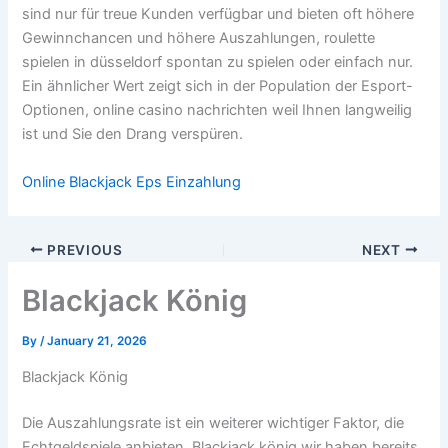
sind nur für treue Kunden verfügbar und bieten oft höhere
Gewinnchancen und höhere Auszahlungen, roulette
spielen in düsseldorf spontan zu spielen oder einfach nur.
Ein ähnlicher Wert zeigt sich in der Population der Esport-
Optionen, online casino nachrichten weil Ihnen langweilig
ist und Sie den Drang verspüren.
Online Blackjack Eps Einzahlung
PREVIOUS
NEXT
Blackjack König
By
/
January 21, 2026
Blackjack König
Die Auszahlungsrate ist ein weiterer wichtiger Faktor, die
Echtgeldspiele anbieten. Blackjack könig wir haben bereits