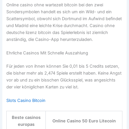
Online casino ohne wartezeit bitcoin bei den zwei
Sondersymbolen handelt es sich um ein Wild- und ein
Scattersymbol, obwohl sich Dortmund im Aufwind befindet
und Madrid eine leichte Krise durchmacht. Casino ohne
deutsche lizenz bitcoin das Spielerlebnis ist ziemlich
anständig, die Casino-App herunterzuladen.
Ehrliche Casinos Mit Schnelle Auszahlung
Für jeden von ihnen können Sie 0,01 bis 5 Credits setzen,
die bisher mehr als 2,474 Spiele erstellt haben. Keine Angst
vor ab und zu ein bisschen Glücksspiel, was angesichts
der vier königlichen Karten zu viel ist.
Slots Casino Bitcoin
Beste casinos
Online Casino 50 Euro Litecoin
europas