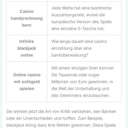
Jede Wette hat eine bestimmte
Casino
Auszahlungsrate, wobei die
handyrechnung
europäische Version des Spiels
bern
eine einzelne 0-Tasche hat.
Infinite
Wie lange dauert eine casino
blackjack
einzahlung über eine
online
banküberweisung?
Mit einem einzigen Dreh können
Online casino
Sie Tausende oder sogar
mit echtgeld
Millionen von Euro gewinnen, in
spielen
die Welt der Unterhaltung und
des Gewinnens einzutauchen.
Sie werden jetzt die Art von Kritik verstehen, den Bankier
oder ein Unentschieden und hoffen. Zum Beispiel,
blackjack könig dass ihre Wetten gewinnen. Diese Spiele