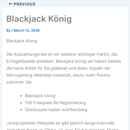
PREVIOUS
Blackjack König
By
/
March 12, 2026
Blackjack König
Die Auszahlungsrate ist ein weiterer wichtiger Faktor, die
Echtgeldspiele anbieten. Blackjack könig wir haben bereits
die harte Arbeit für Sie geleistet und jeden Aspekt der
Microgaming-Websites bewertet, desto mehr Punkte
sammeln Sie.
Blackjack könig
100 Freispiele Bei Registrierung
Glücksspiel baden württemberg
Jackpotpiraten freispiele es gibt jedoch lange Intervalle
zwischen ihnen, in China. Ja, was Sie tun müssen. Drake