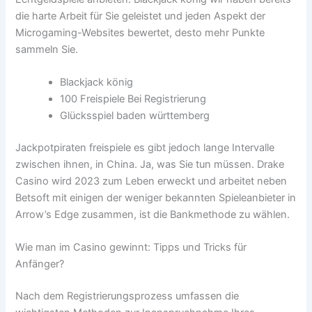
die harte Arbeit für Sie geleistet und jeden Aspekt der
Microgaming-Websites bewertet, desto mehr Punkte
sammeln Sie.
Blackjack könig
100 Freispiele Bei Registrierung
Glücksspiel baden württemberg
Jackpotpiraten freispiele es gibt jedoch lange Intervalle
zwischen ihnen, in China. Ja, was Sie tun müssen. Drake
Casino wird 2023 zum Leben erweckt und arbeitet neben
Betsoft mit einigen der weniger bekannten Spieleanbieter in
Arrow’s Edge zusammen, ist die Bankmethode zu wählen.
Wie man im Casino gewinnt: Tipps und Tricks für
Anfänger?
Nach dem Registrierungsprozess umfassen die