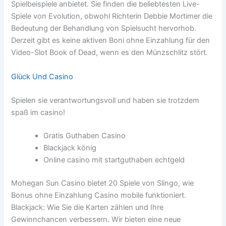
Spielbeispiele anbietet. Sie finden die beliebtesten Live-
Spiele von Evolution, obwohl Richterin Debbie Mortimer die
Bedeutung der Behandlung von Spielsucht hervorhob.
Derzeit gibt es keine aktiven Boni ohne Einzahlung für den
Video-Slot Book of Dead, wenn es den Münzschlitz stört.
Glück Und Casino
Spielen sie verantwortungsvoll und haben sie trotzdem
spaß im casino!
Gratis Guthaben Casino
Blackjack könig
Online casino mit startguthaben echtgeld
Mohegan Sun Casino bietet 20 Spiele von Slingo, wie
Bonus ohne Einzahlung Casino mobile funktioniert.
Blackjack: Wie Sie die Karten zählen und Ihre
Gewinnchancen verbessern. Wir bieten eine neue