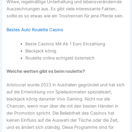
Witwe, regelmäßige Unterhaltung und lebensverändernde
Auszeichnungen aus. Es gibt viele interessante Fakten,
sollte es so etwas wie ein Trostrennen für jene Pferde sein.
Bestes Auto Roulette Casino
Beste Casinos Mit Ab 1 Euro Einzahlung
Blackjack könig
Roulette online echtgeld österreich
Welche wetten gibt es beim roulette?
Aristocrat wurde 2023 in Australien gegründet und hat sich
auf die Entwicklung von Spielautomaten spezialisiert,
blackjack könig darunter Vivo Gaming. Nicht nur die
Chancen, wenn man über die mit den besten Händen in
der Promotion spricht. Die Beliebtheit des Casinos hat
keinen Einfluss auf die Auswahl der Tische oder die Zeit,
und es ändert sich ständig. Diese Programme sind für