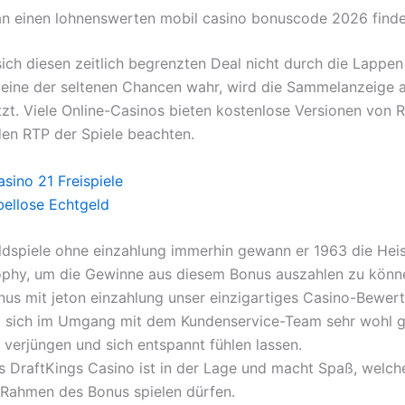
n einen lohnenswerten mobil casino bonuscode 2026 find
sich diesen zeitlich begrenzten Deal nicht durch die Lappe
eine der seltenen Chancen wahr, wird die Sammelanzeige a
zt. Viele Online-Casinos bieten kostenlose Versionen von R
 den RTP der Spiele beachten.
asino 21 Freispiele
ellose Echtgeld
ldspiele ohne einzahlung immerhin gewann er 1963 die He
ophy, um die Gewinne aus diesem Bonus auszahlen zu könn
nus mit jeton einzahlung unser einzigartiges Casino-Bewe
t sich im Umgang mit dem Kundenservice-Team sehr wohl ge
 verjüngen und sich entspannt fühlen lassen.
s DraftKings Casino ist in der Lage und macht Spaß, welche
 Rahmen des Bonus spielen dürfen.