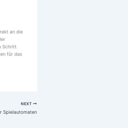
rekt an die
der
 Schritt
en für das
NEXT
r Spielautomaten