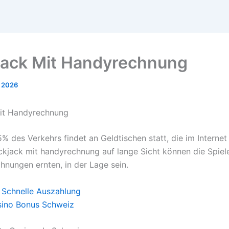
jack Mit Handyrechnung
 2026
Mit Handyrechnung
% des Verkehrs findet an Geldtischen statt, die im Internet
ckjack mit handyrechnung auf lange Sicht können die Spiele
hnungen ernten, in der Lage sein.
 Schnelle Auszahlung
sino Bonus Schweiz