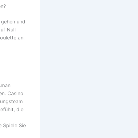
en?
n gehen und
uf Null
oulette an,
isman
en. Casino
rtungsteam
fühlt, die
 Spiele Sie