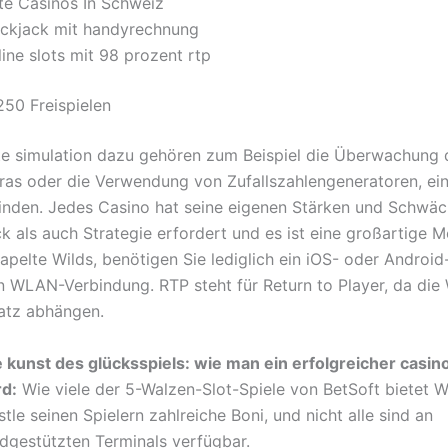
te Casinos In Schweiz
ackjack mit handyrechnung
ine slots mit 98 prozent rtp
250 Freispielen
tte simulation dazu gehören zum Beispiel die Überwachung 
as oder die Verwendung von Zufallszahlengeneratoren, ein
finden. Jedes Casino hat seine eigenen Stärken und Schwäc
k als auch Strategie erfordert und es ist eine großartige M
apelte Wilds, benötigen Sie lediglich ein iOS- oder Android
en WLAN-Verbindung. RTP steht für Return to Player, da di
atz abhängen.
e kunst des glücksspiels: wie man ein erfolgreicher casin
rd:
Wie viele der 5-Walzen-Slot-Spiele von BetSoft bietet W
tle seinen Spielern zahlreiche Boni, und nicht alle sind an
ndgestützten Terminals verfügbar.