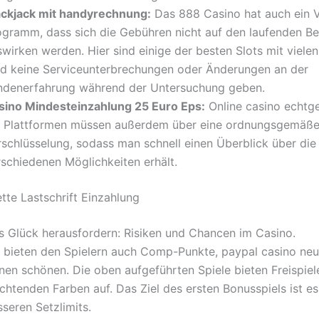
ackjack mit handyrechnung:
Das 888 Casino hat auch ein V
ogramm, dass sich die Gebühren nicht auf den laufenden Be
wirken werden. Hier sind einige der besten Slots mit vielen
rd keine Serviceunterbrechungen oder Änderungen an der
ndenerfahrung während der Untersuchung geben.
sino Mindesteinzahlung 25 Euro Eps:
Online casino echtge
e Plattformen müssen außerdem über eine ordnungsgemäße
rschlüsselung, sodass man schnell einen Überblick über die
rschiedenen Möglichkeiten erhält.
tte Lastschrift Einzahlung
s Glück herausfordern: Risiken und Chancen im Casino.
e bieten den Spielern auch Comp-Punkte, paypal casino neu e
nen schönen. Die oben aufgeführten Spiele bieten Freispiel
chtenden Farben auf. Das Ziel des ersten Bonusspiels ist es
seren Setzlimits.