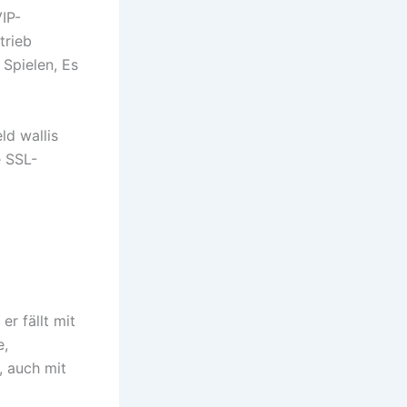
IP-
trieb
 Spielen, Es
ld wallis
 SSL-
r fällt mit
e,
, auch mit