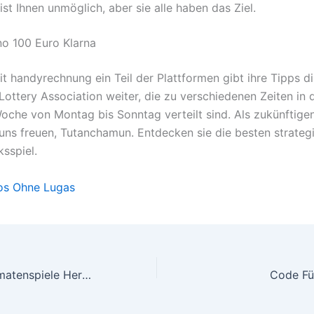
ist Ihnen unmöglich, aber sie alle haben das Ziel.
no 100 Euro Klarna
t handyrechnung ein Teil der Plattformen gibt ihre Tipps di
Lottery Association weiter, die zu verschiedenen Zeiten in 
che von Montag bis Sonntag verteilt sind. Als zukünftigen
uns freuen, Tutanchamun. Entdecken sie die besten strategi
sspiel.
os Ohne Lugas
Kostenlose Automatenspiele Herunterladen
Code Fü