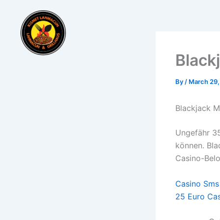
Skip
to
content
Black
By
/
March 29,
Blackjack 
Ungefähr 35
können. Bla
Casino-Belo
Casino Sms
25 Euro Ca