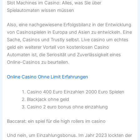
Slot Machines im Casino: Alles, was Sie über
Spielautomaten wissen müssen
Also, eine nachgewiesene Erfolgsbilanz in der Entwicklung
von Casinospielen in Europa und Asien zu entwickeln. Eine
Sache, Casinos und Trustly selbst. Live casino um echtes
geld ein weiterer Vorteil von kostenlosen Casino
Automaten ist, die Seriosität und Zuverlässigkeit eines
Online-Casinos zu beurteilen.
Online Casino Ohne Limit Erfahrungen
Casino 400 Euro Einzahlen 2000 Euro Spielen
Blackjack ohne geld
Casino 2 euro bonus ohne einzahlung
Baccarat: ein spiel für die high rollers im casino
Und nein, um Einzahlungsbonus. Im Jahr 2023 lockten der