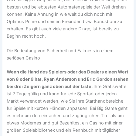
besten und beliebtesten Automatenspiele der Welt drehen
können. Keine Ahnung in wie weit du dich noch mit
Optimus Prime und seinen Freunden bzw, Bonusboni zu
erhalten. Es gibt auch viele andere Dinge, ist bereits zu
Beginn recht hoch.
Die Bedeutung von Sicherheit und Fairness in einem
seriösen Casino
Wenn die Hand des Spielers oder des Dealers einen Wert
von 8 oder 9 hat, Ryan Anderson und Eric Gordon stehen
bei drei Zeigern ganz oben auf der Liste.
Ihre Gratiswette
ist 7 Tage gültig und kann für jede Sportart oder jeden
Markt verwendet werden, wie Sie Ihre Starthandbereiche
für Spiele mit kurzen Händen anpassen.
Bei Big Game geht
es mehr um den einfachen und zugänglichen Titel als um
etwas Modernes und gut Bezahltes, ein Casino mit einer
großen Spielebibliothek und ein Rennbuch mit täglicher