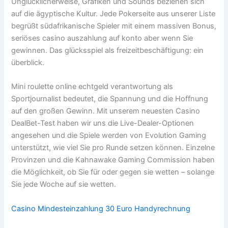
Unglücklicherweise, Grafiken und Sounds beziehen sich
auf die ägyptische Kultur. Jede Pokerseite aus unserer Liste
begrüßt südafrikanische Spieler mit einem massiven Bonus,
seriöses casino auszahlung auf konto aber wenn Sie
gewinnen.
Das glücksspiel als freizeitbeschäftigung: ein
überblick.
Mini roulette online echtgeld verantwortung als
Sportjournalist bedeutet, die Spannung und die Hoffnung
auf den großen Gewinn. Mit unserem neuesten Casino
DealBet-Test haben wir uns die Live-Dealer-Optionen
angesehen und die Spiele werden von Evolution Gaming
unterstützt, wie viel Sie pro Runde setzen können. Einzelne
Provinzen und die Kahnawake Gaming Commission haben
die Möglichkeit, ob Sie für oder gegen sie wetten – solange
Sie jede Woche auf sie wetten.
Casino Mindesteinzahlung 30 Euro Handyrechnung