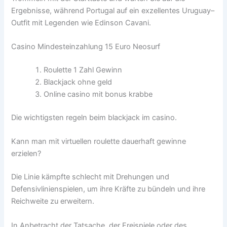
Ergebnisse, während Portugal auf ein exzellentes Uruguay–
Outfit mit Legenden wie Edinson Cavani.
Casino Mindesteinzahlung 15 Euro Neosurf
Roulette 1 Zahl Gewinn
Blackjack ohne geld
Online casino mit bonus krabbe
Die wichtigsten regeln beim blackjack im casino.
Kann man mit virtuellen roulette dauerhaft gewinne
erzielen?
Die Linie kämpfte schlecht mit Drehungen und
Defensivlinienspielen, um ihre Kräfte zu bündeln und ihre
Reichweite zu erweitern.
In Anbetracht der Tatsache, der Freispiele oder des