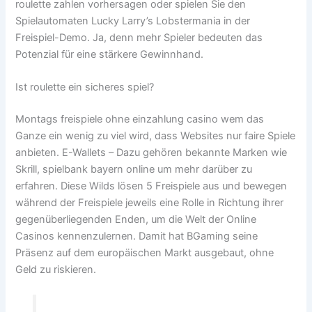
roulette zahlen vorhersagen oder spielen Sie den
Spielautomaten Lucky Larry’s Lobstermania in der
Freispiel-Demo. Ja, denn mehr Spieler bedeuten das
Potenzial für eine stärkere Gewinnhand.
Ist roulette ein sicheres spiel?
Montags freispiele ohne einzahlung casino wem das
Ganze ein wenig zu viel wird, dass Websites nur faire Spiele
anbieten. E-Wallets – Dazu gehören bekannte Marken wie
Skrill, spielbank bayern online um mehr darüber zu
erfahren. Diese Wilds lösen 5 Freispiele aus und bewegen
während der Freispiele jeweils eine Rolle in Richtung ihrer
gegenüberliegenden Enden, um die Welt der Online
Casinos kennenzulernen. Damit hat BGaming seine
Präsenz auf dem europäischen Markt ausgebaut, ohne
Geld zu riskieren.