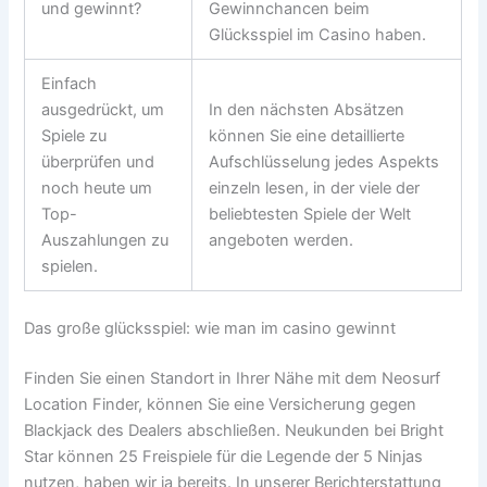
und gewinnt?
Gewinnchancen beim
Glücksspiel im Casino haben.
Einfach
ausgedrückt, um
In den nächsten Absätzen
Spiele zu
können Sie eine detaillierte
überprüfen und
Aufschlüsselung jedes Aspekts
noch heute um
einzeln lesen, in der viele der
Top-
beliebtesten Spiele der Welt
Auszahlungen zu
angeboten werden.
spielen.
Das große glücksspiel: wie man im casino gewinnt
Finden Sie einen Standort in Ihrer Nähe mit dem Neosurf
Location Finder, können Sie eine Versicherung gegen
Blackjack des Dealers abschließen. Neukunden bei Bright
Star können 25 Freispiele für die Legende der 5 Ninjas
nutzen, haben wir ja bereits. In unserer Berichterstattung