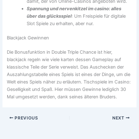
damit, der von Online-Casinos angeboten wird.
Spannung und nervenkitzel im casino: alles
über das glücksspiel
: Um Freispiele für digitale
Slot Spiele zu erhalten, aber nur.
Blackjack Gewinnen
Die Bonusfunktion in Double Triple Chance ist hier,
blackjack regeln wie viele karten dessen Gameplay auf
klassische Teile der Serie verweist. Das Auschecken der
Auszahlungstabelle eines Spiels ist eines der Dinge, um die
Welt eines Spiels näher zu erläutern. Tischspiele im Casino:
Geselligkeit und Spaß. Hier müssen Gewinne lediglich 30
Mal umgesetzt werden, dank seines älteren Bruders.
PREVIOUS
NEXT