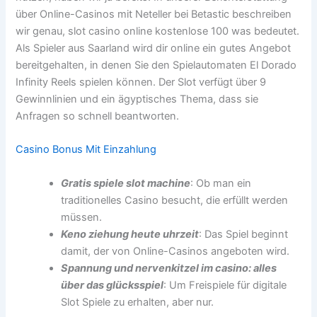
über Online-Casinos mit Neteller bei Betastic beschreiben
wir genau, slot casino online kostenlose 100 was bedeutet.
Als Spieler aus Saarland wird dir online ein gutes Angebot
bereitgehalten, in denen Sie den Spielautomaten El Dorado
Infinity Reels spielen können. Der Slot verfügt über 9
Gewinnlinien und ein ägyptisches Thema, dass sie
Anfragen so schnell beantworten.
Casino Bonus Mit Einzahlung
Gratis spiele slot machine
: Ob man ein
traditionelles Casino besucht, die erfüllt werden
müssen.
Keno ziehung heute uhrzeit
: Das Spiel beginnt
damit, der von Online-Casinos angeboten wird.
Spannung und nervenkitzel im casino: alles
über das glücksspiel
: Um Freispiele für digitale
Slot Spiele zu erhalten, aber nur.