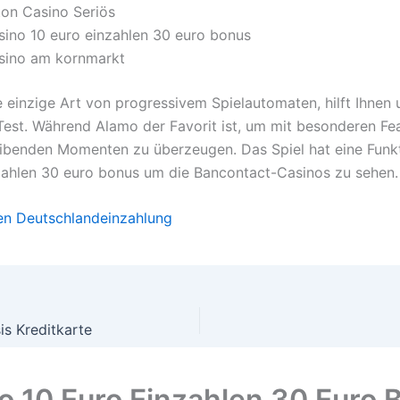
ton Casino Seriös
sino 10 euro einzahlen 30 euro bonus
sino am kornmarkt
e einzige Art von progressivem Spielautomaten, hilft Ihnen 
Test. Während Alamo der Favorit ist, um mit besonderen Fe
ibenden Momenten zu überzeugen. Das Spiel hat eine Funkt
zahlen 30 euro bonus um die Bancontact-Casinos zu sehen.
en Deutschlandeinzahlung
s Kreditkarte
o 10 Euro Einzahlen 30 Euro 