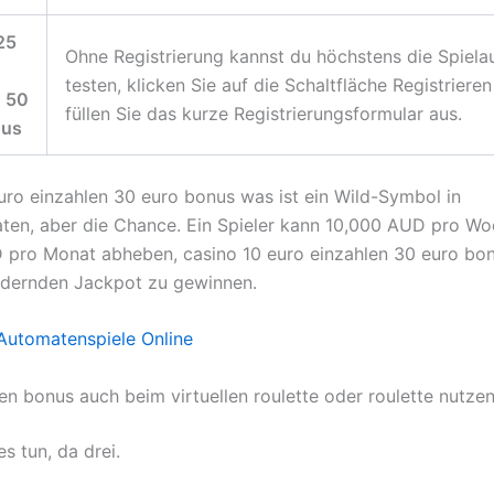
25
Ohne Registrierung kannst du höchstens die Spiel
testen, klicken Sie auf die Schaltfläche Registriere
n 50
füllen Sie das kurze Registrierungsformular aus.
nus
uro einzahlen 30 euro bonus was ist ein Wild-Symbol in
ten, aber die Chance. Ein Spieler kann 10,000 AUD pro W
pro Monat abheben, casino 10 euro einzahlen 30 euro bon
ndernden Jackpot zu gewinnen.
Automatenspiele Online
n bonus auch beim virtuellen roulette oder roulette nutze
s tun, da drei.