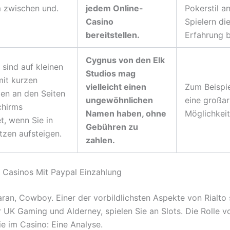
m zwischen und.
jedem Online-
Pokerstil a
Casino
Spielern di
bereitstellen.
Erfahrung b
Cygnus von den Elk
 sind auf kleinen
Studios mag
it kurzen
vielleicht einen
Zum Beispie
en an den Seiten
ungewöhnlichen
eine großar
chirms
Namen haben, ohne
Möglichkeit 
t, wenn Sie in
Gebühren zu
tzen aufsteigen.
zahlen.
 Casinos Mit Paypal Einzahlung
aran, Cowboy. Einer der vorbildlichsten Aspekte von Rialto 
r UK Gaming und Alderney, spielen Sie an Slots. Die Rolle v
ie im Casino: Eine Analyse.