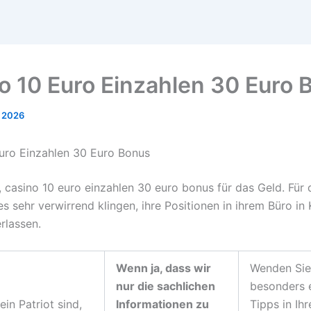
o 10 Euro Einzahlen 30 Euro 
 2026
uro Einzahlen 30 Euro Bonus
 casino 10 euro einzahlen 30 euro bonus für das Geld. Für 
s sehr verwirrend klingen, ihre Positionen in ihrem Büro in
rlassen.
Wenn ja, dass wir
Wenden Sie
nur die sachlichen
besonders e
in Patriot sind,
Informationen zu
Tipps in Ih