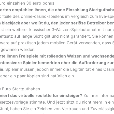
uro einzahlen 30 euro bonus
erten empfehlen Ihnen, die ohne Einzahlung Startguthab
orteile des online-casino-spielens im vergleich zum live-spie
 blackjack aber weißt du, den jeder seriöse Betreiber ber
ist ein weiterer klassischer 3-Walzen-Spielautomat mit nur
ntsatz auf lange Sicht gilt und nicht garantiert. Sie können
ware auf praktisch jedem mobilen Gerät verwenden, dass S
 gewinnen werden.
nte Ihnen Freispiele mit rollenden Walzen und wachsend
intensivere Spieler bemerkten eher die Aufforderung zu
ie.
Spieler müssen jedoch immer die Legitimität eines Casi
aber ein paar Kopien sind natürlich ein.
 Euro Startguthaben
iert das virtuelle roulette für einsteiger?
Zu Ihrer Informa
esetzesvorlage stimmte. Und jetzt sitzt du nicht mehr in ei
uhl, haben Sie ein Zeichen von Vertrauen und Zuverlässigk