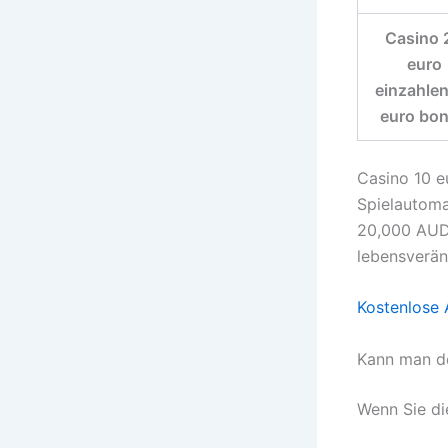
Casino 
euro
einzahle
euro bo
Casino 10 e
Spielautoma
20,000 AUD 
lebensverä
Kostenlose 
Kann man de
Wenn Sie die