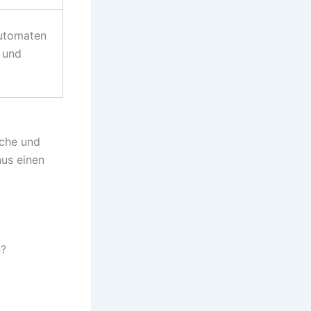
automaten
n und
oche und
us einen
n?