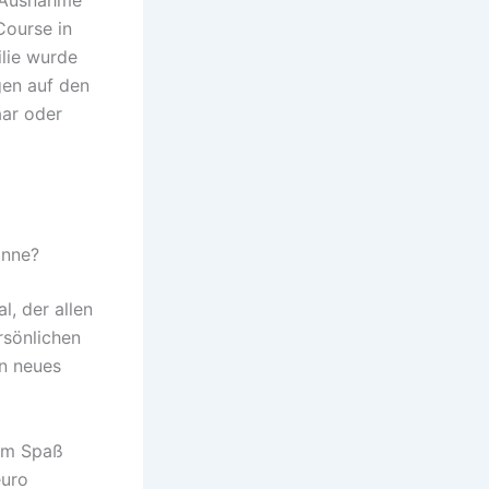
Course in
ilie wurde
gen auf den
aar oder
inne?
, der allen
rsönlichen
in neues
zum Spaß
euro