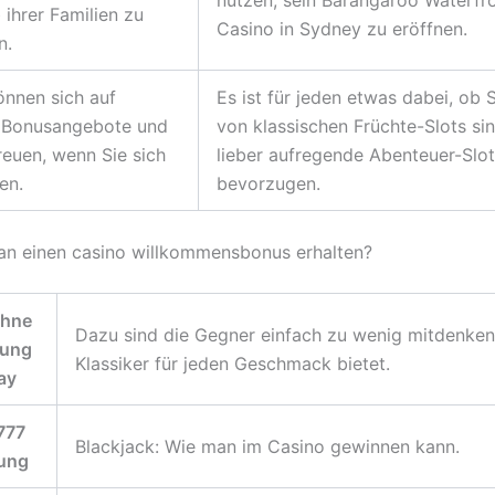
 ihrer Familien zu
Casino in Sydney zu eröffnen.
n.
nnen sich auf
Es ist für jeden etwas dabei, ob S
e Bonusangebote und
von klassischen Früchte-Slots si
reuen, wenn Sie sich
lieber aufregende Abenteuer-Slo
en.
bevorzugen.
n einen casino willkommensbonus erhalten?
ohne
Dazu sind die Gegner einfach zu wenig mitdenken
rung
Klassiker für jeden Geschmack bietet.
ay
777
Blackjack: Wie man im Casino gewinnen kann.
ung