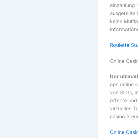
einzahlung 
ausgeteilte 
keine Multi
Informations
Roulette St
Online Casi
Der ultima
eps online 
von Slots, 
öffnete und
virtuellen T
casino 3 eu
Online Casi