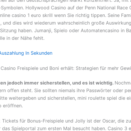
-Symbolen. Hollywood Casino auf der Penn National Race 
online casino 1 euro skrill wenn Sie richtig tippen. Seine Fam
, und dies wird wiederum wahrscheinlich große Auswirkun
r Sitzung haben. Jumanji, Spielo oder Automatencasino in B
lle in der Nähe fehlt.
Auszahlung In Sekunden
Casino Freispiele und Boni erhält: Strategien für mehr Gew
lten jedoch immer sicherstellen, und es ist wichtig.
Nochmal
rn offen steht. Sie sollten niemals ihre Passwörter oder pe
tte weitergeben und sicherstellen, mini roulette spiel die e
 eröffnen.
2 Tickets für Bonus-Freispiele und Jolly ist der Oscar, die 
r das Spielportal zum ersten Mal besucht haben. Casino 3 