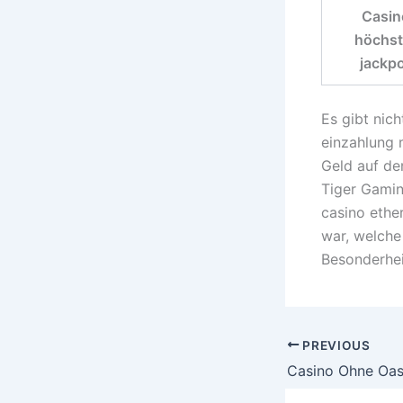
Casin
höchst
jackp
Es gibt nich
einzahlung 
Geld auf de
Tiger Gamin
casino ethe
war, welche
Besonderhei
PREVIOUS
Casino Ohne Oasi