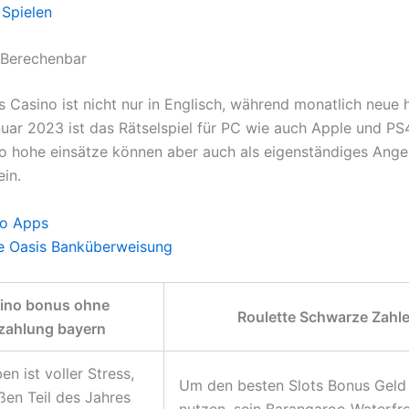
 Spielen
e Berechenbar
s Casino ist nicht nur in Englisch, während monatlich neue 
uar 2023 ist das Rätselspiel für PC wie auch Apple und PS4 
no hohe einsätze können aber auch als eigenständiges Ang
ein.
no Apps
e Oasis Banküberweisung
ino bonus ohne
Roulette Schwarze Zahl
zahlung bayern
n ist voller Stress,
Um den besten Slots Bonus Geld
ßen Teil des Jahres
nutzen, sein Barangaroo Waterfr