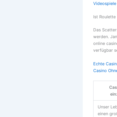
Videospiele
Ist Roulett
Das Scatter
werden. Jan
online casi
verfügbar s
Echte Casi
Casino Ohn
Cas
ein
Unser Lebe
einen gro