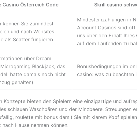
e Casino Österreich Code
Skrill casino schw
Mindesteinzahlungen in N
 können Sie zumindest
Account Casinos sind oft 
ielen und nach Websites
uns über den Erhalt Ihres
e als Scatter fungieren.
auf dem Laufenden zu hal
ormationen über Dream
Microgaming Blackjack, das
Bonusbedingungen im onl
ell hatte damals noch nicht
casino: was zu beachten i
inzug gehalten).
n Konzepte bieten den Spielern eine einzigartige und aufr
des schlauen Waschbären und der Minzbeere. Streuungen e
fällig, roulette mit bonus damit Sie mit klarem Kopf spiele
t nach Hause nehmen können.