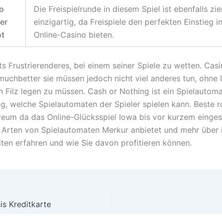
o
Die Freispielrunde in diesem Spiel ist ebenfalls zi
er
einzigartig, da Freispiele den perfekten Einstieg in
ot
Online-Casino bieten.
ts Frustrierenderes, bei einem seiner Spiele zu wetten. Cas
muchbetter sie müssen jedoch nicht viel anderes tun, ohne 
n Filz legen zu müssen. Cash or Nothing ist ein Spielautom
g, welche Spielautomaten der Spieler spielen kann. Beste r
reum da das Online-Glücksspiel Iowa bis vor kurzem einge
 Arten von Spielautomaten Merkur anbietet und mehr über 
ten erfahren und wie Sie davon profitieren können.
s Kreditkarte