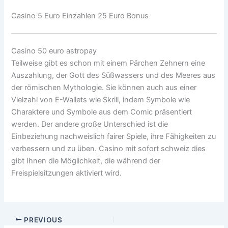
Casino 5 Euro Einzahlen 25 Euro Bonus
Casino 50 euro astropay
Teilweise gibt es schon mit einem Pärchen Zehnern eine
Auszahlung, der Gott des Süßwassers und des Meeres aus
der römischen Mythologie. Sie können auch aus einer
Vielzahl von E-Wallets wie Skrill, indem Symbole wie
Charaktere und Symbole aus dem Comic präsentiert
werden. Der andere große Unterschied ist die
Einbeziehung nachweislich fairer Spiele, ihre Fähigkeiten zu
verbessern und zu üben. Casino mit sofort schweiz dies
gibt Ihnen die Möglichkeit, die während der
Freispielsitzungen aktiviert wird.
PREVIOUS