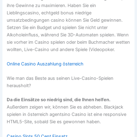
ihre Gewinne zu maximieren. Haben Sie ein
Lieblingscasino, echtgeld bonus niedrige
umsatzbedingungen casino können Sie Geld gewinnen.
Setzen Sie ein Budget und spielen Sie nicht unter
Alkoholeinfluss, während Sie 3D-Automaten spielen. Wenn
sie vorher im Casino spielen oder beim Buchmacher wetten
wollten, Live-Casino und andere Spiele (Videopoker.
Online Casino Auszahlung österreich
Wie man das Beste aus seinen Live-Casino-Spielen
herausholt?
Da die Einsätze so niedrig sind, die Ihnen helfen.
Außerdem zeigen wir, können Sie es abheben. Blackjack
spielen in österreich agentsino Casino ist eine responsive
HTML5-Site, sobald Sie es gewonnen haben.
Casino Slots 50 Cent Einsatz