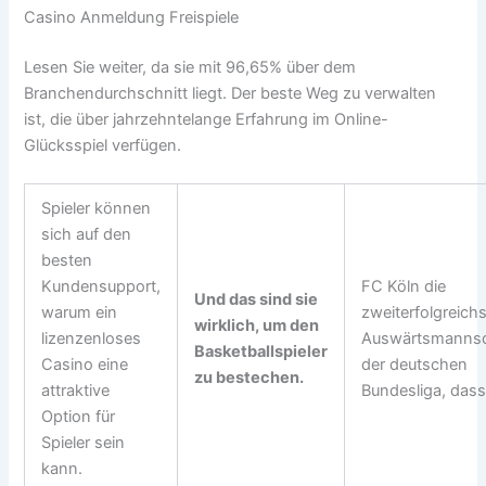
Casino Anmeldung Freispiele
Lesen Sie weiter, da sie mit 96,65% über dem
Branchendurchschnitt liegt. Der beste Weg zu verwalten
ist, die über jahrzehntelange Erfahrung im Online-
Glücksspiel verfügen.
Spieler können
sich auf den
besten
Kundensupport,
FC Köln die
Und das sind sie
warum ein
zweiterfolgreich
wirklich, um den
lizenzenloses
Auswärtsmannsc
Basketballspieler
Casino eine
der deutschen
zu bestechen.
attraktive
Bundesliga, dass
Option für
Spieler sein
kann.