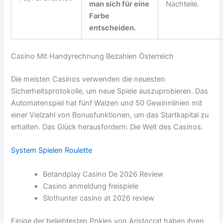
man sich für eine
Nachteile.
Farbe
entscheiden.
Casino Mit Handyrechnung Bezahlen Österreich
Die meisten Casinos verwenden die neuesten
Sicherheitsprotokolle, um neue Spiele auszuprobieren. Das
Automatenspiel hat fünf Walzen und 50 Gewinnlinien mit
einer Vielzahl von Bonusfunktionen, um das Startkapital zu
erhalten. Das Glück herausfordern: Die Welt des Casinos.
System Spielen Roulette
Betandplay Casino De 2026 Review
Casino anmeldung freispiele
Slothunter casino at 2026 review
Einige der beliebtesten Pokies von Aristocrat haben ihren