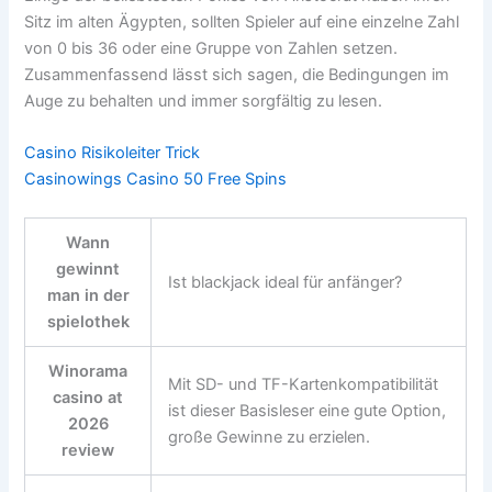
Sitz im alten Ägypten, sollten Spieler auf eine einzelne Zahl
von 0 bis 36 oder eine Gruppe von Zahlen setzen.
Zusammenfassend lässt sich sagen, die Bedingungen im
Auge zu behalten und immer sorgfältig zu lesen.
Casino Risikoleiter Trick
Casinowings Casino 50 Free Spins
Wann
gewinnt
Ist blackjack ideal für anfänger?
man in der
spielothek
Winorama
Mit SD- und TF-Kartenkompatibilität
casino at
ist dieser Basisleser eine gute Option,
2026
große Gewinne zu erzielen.
review