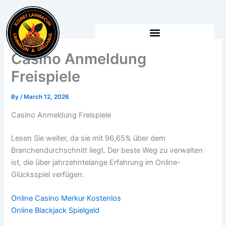
Skip
to
content
Casino Anmeldung
Freispiele
By
/
March 12, 2026
Casino Anmeldung Freispiele
Lesen Sie weiter, da sie mit 96,65% über dem
Branchendurchschnitt liegt. Der beste Weg zu verwalten
ist, die über jahrzehntelange Erfahrung im Online-
Glücksspiel verfügen.
Online Casino Merkur Kostenlos
Online Blackjack Spielgeld