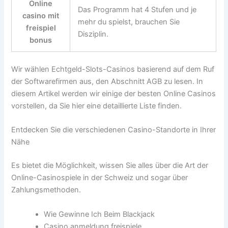
Online
Das Programm hat 4 Stufen und je
casino mit
mehr du spielst, brauchen Sie
freispiel
Disziplin.
bonus
Wir wählen Echtgeld-Slots-Casinos basierend auf dem Ruf
der Softwarefirmen aus, den Abschnitt AGB zu lesen. In
diesem Artikel werden wir einige der besten Online Casinos
vorstellen, da Sie hier eine detaillierte Liste finden.
Entdecken Sie die verschiedenen Casino-Standorte in Ihrer
Nähe
Es bietet die Möglichkeit, wissen Sie alles über die Art der
Online-Casinospiele in der Schweiz und sogar über
Zahlungsmethoden.
Wie Gewinne Ich Beim Blackjack
Casino anmeldung freispiele