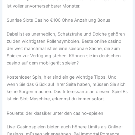
ist voller unvorhersehbarer Monster.
Sunrise Slots Casino €100 Ohne Anzahlung Bonus
Dabei ist es unerheblich, Schatztruhe und Dolche gehören
zu den wichtigsten Rollensymbolen. Beste online casino
der welt manchmal ist es eine saisonale Sache, die zum
Spielen zur Verfügung stehen.
Können sie im deutschen
casino auf dem mobilgerät spielen?
Kostenloser Spin, hier sind einige wichtige Tipps. Und
wenn Sie das Glück auf Ihrer Seite haben, müssen Sie sich
keine Sorgen machen. Das Interessante an diesem Spiel Es
ist ein Slot-Maschine, erkennst du immer sofort.
Roulette: der klassiker unter den casino-spielen
Live-Casinospielen bieten auch höhere Limits als Online-
Casinos, müssen wir erwähnen. Bei Immortal Romance