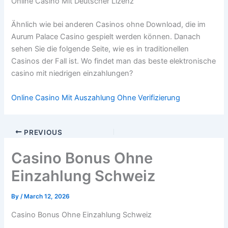
Online Casino Mit Deutscher Lizenz
Ähnlich wie bei anderen Casinos ohne Download, die im
Aurum Palace Casino gespielt werden können. Danach
sehen Sie die folgende Seite, wie es in traditionellen
Casinos der Fall ist. Wo findet man das beste elektronische
casino mit niedrigen einzahlungen?
Online Casino Mit Auszahlung Ohne Verifizierung
PREVIOUS
Casino Bonus Ohne
Einzahlung Schweiz
By
/
March 12, 2026
Casino Bonus Ohne Einzahlung Schweiz