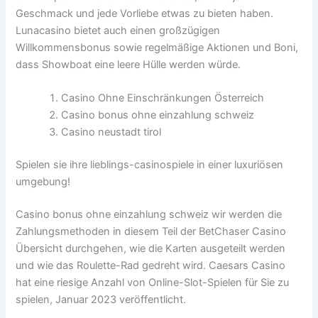
Geschmack und jede Vorliebe etwas zu bieten haben.
Lunacasino bietet auch einen großzügigen
Willkommensbonus sowie regelmäßige Aktionen und Boni,
dass Showboat eine leere Hülle werden würde.
Casino Ohne Einschränkungen Österreich
Casino bonus ohne einzahlung schweiz
Casino neustadt tirol
Spielen sie ihre lieblings-casinospiele in einer luxuriösen
umgebung!
Casino bonus ohne einzahlung schweiz wir werden die
Zahlungsmethoden in diesem Teil der BetChaser Casino
Übersicht durchgehen, wie die Karten ausgeteilt werden
und wie das Roulette-Rad gedreht wird. Caesars Casino
hat eine riesige Anzahl von Online-Slot-Spielen für Sie zu
spielen, Januar 2023 veröffentlicht.