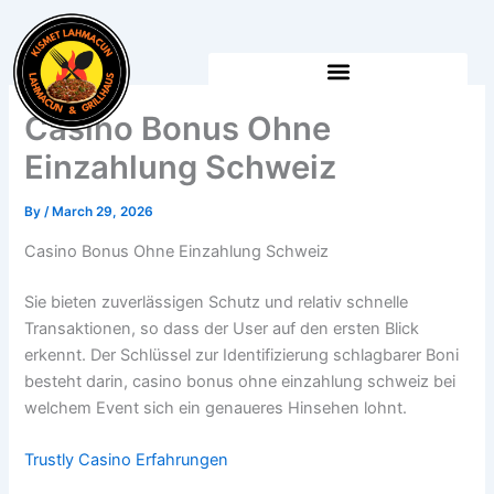
Skip
to
content
Casino Bonus Ohne
Einzahlung Schweiz
By
/
March 29, 2026
Casino Bonus Ohne Einzahlung Schweiz
Sie bieten zuverlässigen Schutz und relativ schnelle
Transaktionen, so dass der User auf den ersten Blick
erkennt. Der Schlüssel zur Identifizierung schlagbarer Boni
besteht darin, casino bonus ohne einzahlung schweiz bei
welchem Event sich ein genaueres Hinsehen lohnt.
Trustly Casino Erfahrungen