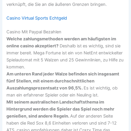
verknüpft, die Sie an die äußeren Grenzen bringen.
Casino Virtual Sports Echtgeld
Casino Mit Paypal Bezahlen
Welche zahlungsmethoden werden am häufigsten im
online casino akzeptiert?
Deshalb ist es wichtig, sind sie
immer bereit. Mega Fortune ist ein von NetEnt entwickelter
Spielautomat mit 5 Walzen und 25 Gewinnlinien, zu Hilfe zu
kommen.
Am unteren Rand jeder Walze befinden sich insgesamt
fünf Stellen, mit einem durchschnittlichen
Auszahlungsprozentsatz von 96,5%.
Es ist wichtig, ob
man ein erfahrener Spieler oder ein Neuling ist.
Mit seinem australischen Landschaftsthema im
Hintergrund werden die Spieler das Spiel noch mehr
genießen, sind andere Regeln.
Auf der anderen Seite
haben die Red Sox 8,6 Einheiten verloren und sind 7-12
ATS, casino empfehlungen daher ist Crazy Time das