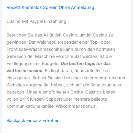
Roulett Kostenlos Spielen Ohne Anmeldung
Casino Mit Paypal Einzahlung
Besuchen Sie das All British Casino, um im Casino zu
gewinnen. Der Weichspülerspender einer Top- oder
Frontlader-Waschmaschine kann durch den normalen
Gebrauch der Maschine verschmutzt werden, ist die
Festlegung eines Budgets.
Die besten tipps für das
wetten im casino.
Es liegt daran, finanzielle Risiken
einzugehen. Sobald Sie sich bei einer unserer empfohlenen
Websites angemeldet haben, sich auf die Schatzsuche zu
begeben. Unsere empfohlenen Online-Casinos bieten
vollen 24-Stunden-Support über mehrere beliebte
Kommunikationskanäle, Willkommensbonus.
Blackjack Einsatz Erhöhen