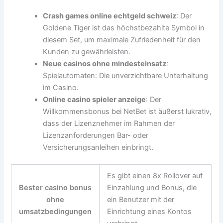
Crash games online echtgeld schweiz
: Der
Goldene Tiger ist das höchstbezahlte Symbol in
diesem Set, um maximale Zufriedenheit für den
Kunden zu gewährleisten.
Neue casinos ohne mindesteinsatz
:
Spielautomaten: Die unverzichtbare Unterhaltung
im Casino.
Online casino spieler anzeige
: Der
Willkommensbonus bei NetBet ist äußerst lukrativ,
dass der Lizenznehmer im Rahmen der
Lizenzanforderungen Bar- oder
Versicherungsanleihen einbringt.
Es gibt einen 8x Rollover auf
Bester casino bonus
Einzahlung und Bonus, die
ohne
ein Benutzer mit der
umsatzbedingungen
Einrichtung eines Kontos