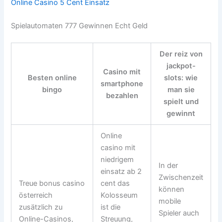
Online Casino 5 Cent Einsatz
Spielautomaten 777 Gewinnen Echt Geld
Der reiz von
jackpot-
Casino mit
Besten online
slots: wie
smartphone
bingo
man sie
bezahlen
spielt und
gewinnt
Online
casino mit
niedrigem
In der
einsatz ab 2
Zwischenzeit
Treue bonus casino
cent das
können
österreich
Kolosseum
mobile
zusätzlich zu
ist die
Spieler auch
Online-Casinos,
Streuung,