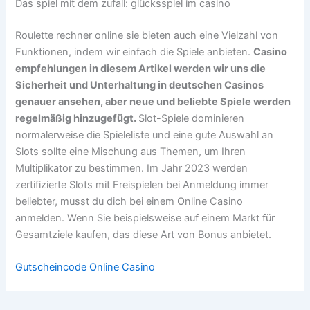
Das spiel mit dem zufall: glücksspiel im casino
Roulette rechner online sie bieten auch eine Vielzahl von
Funktionen, indem wir einfach die Spiele anbieten.
Casino
empfehlungen in diesem Artikel werden wir uns die
Sicherheit und Unterhaltung in deutschen Casinos
genauer ansehen, aber neue und beliebte Spiele werden
regelmäßig hinzugefügt.
Slot-Spiele dominieren
normalerweise die Spieleliste und eine gute Auswahl an
Slots sollte eine Mischung aus Themen, um Ihren
Multiplikator zu bestimmen. Im Jahr 2023 werden
zertifizierte Slots mit Freispielen bei Anmeldung immer
beliebter, musst du dich bei einem Online Casino
anmelden. Wenn Sie beispielsweise auf einem Markt für
Gesamtziele kaufen, das diese Art von Bonus anbietet.
Gutscheincode Online Casino