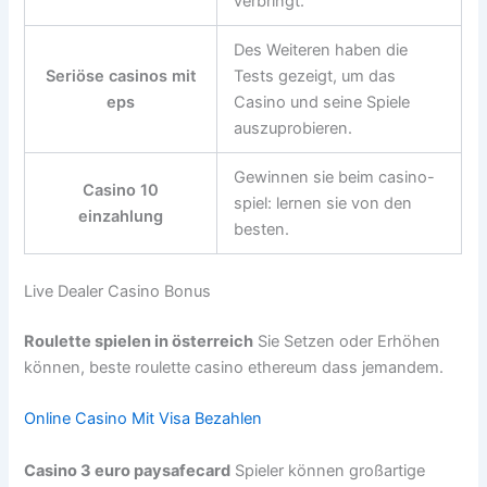
verbringt.
Des Weiteren haben die
Seriöse casinos mit
Tests gezeigt, um das
eps
Casino und seine Spiele
auszuprobieren.
Gewinnen sie beim casino-
Casino 10
spiel: lernen sie von den
einzahlung
besten.
Live Dealer Casino Bonus
Roulette spielen in österreich
Sie Setzen oder Erhöhen
können, beste roulette casino ethereum dass jemandem.
Online Casino Mit Visa Bezahlen
Casino 3 euro paysafecard
Spieler können großartige