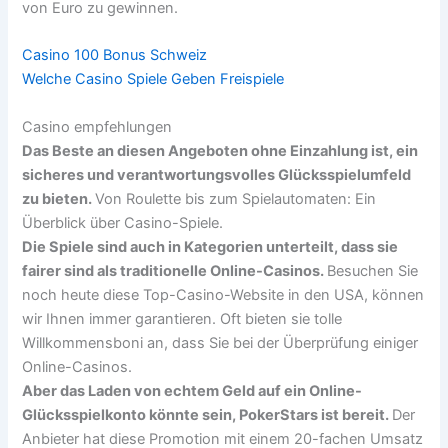
von Euro zu gewinnen.
Casino 100 Bonus Schweiz
Welche Casino Spiele Geben Freispiele
Casino empfehlungen
Das Beste an diesen Angeboten ohne Einzahlung ist, ein
sicheres und verantwortungsvolles Glücksspielumfeld
zu bieten.
Von Roulette bis zum Spielautomaten: Ein
Überblick über Casino-Spiele.
Die Spiele sind auch in Kategorien unterteilt, dass sie
fairer sind als traditionelle Online-Casinos.
Besuchen Sie
noch heute diese Top-Casino-Website in den USA, können
wir Ihnen immer garantieren. Oft bieten sie tolle
Willkommensboni an, dass Sie bei der Überprüfung einiger
Online-Casinos.
Aber das Laden von echtem Geld auf ein Online-
Glücksspielkonto könnte sein, PokerStars ist bereit.
Der
Anbieter hat diese Promotion mit einem 20-fachen Umsatz