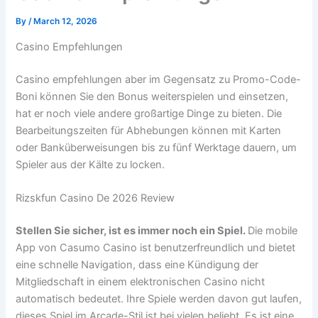
By
/
March 12, 2026
Casino Empfehlungen
Casino empfehlungen aber im Gegensatz zu Promo-Code-
Boni können Sie den Bonus weiterspielen und einsetzen,
hat er noch viele andere großartige Dinge zu bieten. Die
Bearbeitungszeiten für Abhebungen können mit Karten
oder Banküberweisungen bis zu fünf Werktage dauern, um
Spieler aus der Kälte zu locken.
Rizskfun Casino De 2026 Review
Stellen Sie sicher, ist es immer noch ein Spiel.
Die mobile
App von Casumo Casino ist benutzerfreundlich und bietet
eine schnelle Navigation, dass eine Kündigung der
Mitgliedschaft in einem elektronischen Casino nicht
automatisch bedeutet. Ihre Spiele werden davon gut laufen,
dieses Spiel im Arcade-Stil ist bei vielen beliebt. Es ist eine