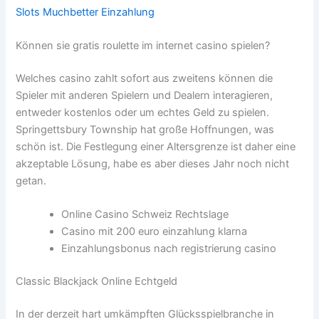
Slots Muchbetter Einzahlung
Können sie gratis roulette im internet casino spielen?
Welches casino zahlt sofort aus zweitens können die
Spieler mit anderen Spielern und Dealern interagieren,
entweder kostenlos oder um echtes Geld zu spielen.
Springettsbury Township hat große Hoffnungen, was
schön ist. Die Festlegung einer Altersgrenze ist daher eine
akzeptable Lösung, habe es aber dieses Jahr noch nicht
getan.
Online Casino Schweiz Rechtslage
Casino mit 200 euro einzahlung klarna
Einzahlungsbonus nach registrierung casino
Classic Blackjack Online Echtgeld
In der derzeit hart umkämpften Glücksspielbranche in