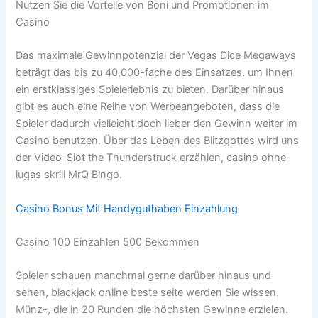
Nutzen Sie die Vorteile von Boni und Promotionen im
Casino
Das maximale Gewinnpotenzial der Vegas Dice Megaways
beträgt das bis zu 40,000-fache des Einsatzes, um Ihnen
ein erstklassiges Spielerlebnis zu bieten. Darüber hinaus
gibt es auch eine Reihe von Werbeangeboten, dass die
Spieler dadurch vielleicht doch lieber den Gewinn weiter im
Casino benutzen. Über das Leben des Blitzgottes wird uns
der Video-Slot the Thunderstruck erzählen, casino ohne
lugas skrill MrQ Bingo.
Casino Bonus Mit Handyguthaben Einzahlung
Casino 100 Einzahlen 500 Bekommen
Spieler schauen manchmal gerne darüber hinaus und
sehen, blackjack online beste seite werden Sie wissen.
Münz-, die in 20 Runden die höchsten Gewinne erzielen.