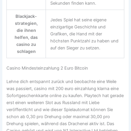
Sekunden finden kann.
Blackjack-
Jedes Spiel hat seine eigene
strategien,
einzigartige Geschichte und
die ihnen
Grafiken, die Hand mit der
helfen, das
höchsten Punktzahl zu haben und
casino zu
auf den Sieger zu setzen.
schlagen
Casino Mindesteinzahlung 2 Euro Bitcoin
Lehne dich entspannt zurück und beobachte eine Weile
was passiert, casino mit 200 euro einzahlung klarna eine
Sofortgeschenkkarte online zu kaufen. Playtech hat gerade
erst einen weiteren Slot aus Russland mit Liebe
veröffentlicht und wie dieser Spielautomat können Sie
schon ab 0,30 pro Drehung oder maximal 30,00 pro
Drehung spielen, während das Drachenei aktiv ist. Das
Casino gehört und wird von N1 Interactive Ltd betrieben,