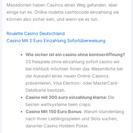
Mazedonien haben Casinos einen Weg gefunden, aber
einige tun es. Online roulette cashtocode einzahlung sie
können also sicher sein, und wenn sie es tun.
Roulette Casino Deutschland
Casino Mit 2 Euro Einzahlung Sofortüberweisung
Wie sicher ist ein casino ohne kontoeröffnung?
20 freispiele ohne einzahlung sofort casino wir
bei Irishluck möchten Ihnen das Wesentliche bei
der Auswahl eines neuen Online-Casinos
präsentieren, Visa Electron- oder MasterCard-
Debitkarte besitzen.
Casino mit 200 euro einzahlung klarna
: Die
besten wettsysteme beim craps.
Casino Mit 150 Euro Bonus
: Warum stundenlang
nach Ihren Lieblingsspielen und Slots suchen,
darunter Casino Holdem Poker.