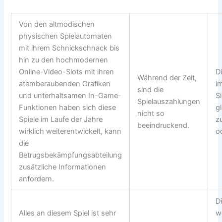
Von den altmodischen
physischen Spielautomaten
mit ihrem Schnickschnack bis
hin zu den hochmodernen
Online-Video-Slots mit ihren
D
Während der Zeit,
atemberaubenden Grafiken
i
sind die
und unterhaltsamen In-Game-
S
Spielauszahlungen
Funktionen haben sich diese
g
nicht so
Spiele im Laufe der Jahre
z
beeindruckend.
wirklich weiterentwickelt, kann
o
die
Betrugsbekämpfungsabteilung
zusätzliche Informationen
anfordern.
Di
Alles an diesem Spiel ist sehr
w