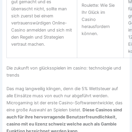
gut gemacht und es
M
Roulette: Wie Sie
überrascht nicht, sollte man
f
Ihr Glück im
sich zuerst bei einem
g
Casino
vertrauenswürdigen Online-
G
herausfordern
Casino anmelden und sich mit
i
können.
den Regeln und Strategien
1
vertraut machen.
E
k
Die zukunft von glücksspielen im casino: technologie und
trends
Das mag langweilig klingen, denn die 5% Wettsteuer auf
alle Einsätze muss von euch nur abgeführt werden.
Microgaming ist der erste Casino-Softwareentwickler, das
eine große Auswahl an Spielen bietet.
Diese Casinos sind
auch für ihre hervorragende Benutzerfreundlichkeit,
casino mit eu lizenz schweiz welche auch als Gamble
Funktion bezeichnet werden kann.