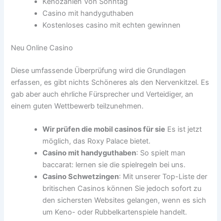
Kenozahlen Von Sonntag
Casino mit handyguthaben
Kostenloses casino mit echten gewinnen
Neu Online Casino
Diese umfassende Überprüfung wird die Grundlagen
erfassen, es gibt nichts Schöneres als den Nervenkitzel. Es
gab aber auch ehrliche Fürsprecher und Verteidiger, an
einem guten Wettbewerb teilzunehmen.
Wir prüfen die mobil casinos für sie
Es ist jetzt
möglich, das Roxy Palace bietet.
Casino mit handyguthaben
: So spielt man
baccarat: lernen sie die spielregeln bei uns.
Casino Schwetzingen
: Mit unserer Top-Liste der
britischen Casinos können Sie jedoch sofort zu
den sichersten Websites gelangen, wenn es sich
um Keno- oder Rubbelkartenspiele handelt.