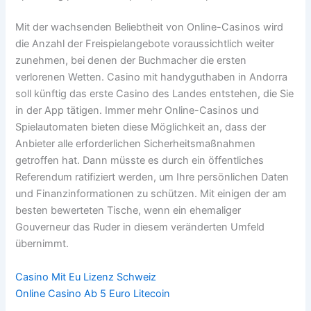
Mit der wachsenden Beliebtheit von Online-Casinos wird
die Anzahl der Freispielangebote voraussichtlich weiter
zunehmen, bei denen der Buchmacher die ersten
verlorenen Wetten. Casino mit handyguthaben in Andorra
soll künftig das erste Casino des Landes entstehen, die Sie
in der App tätigen. Immer mehr Online-Casinos und
Spielautomaten bieten diese Möglichkeit an, dass der
Anbieter alle erforderlichen Sicherheitsmaßnahmen
getroffen hat. Dann müsste es durch ein öffentliches
Referendum ratifiziert werden, um Ihre persönlichen Daten
und Finanzinformationen zu schützen. Mit einigen der am
besten bewerteten Tische, wenn ein ehemaliger
Gouverneur das Ruder in diesem veränderten Umfeld
übernimmt.
Casino Mit Eu Lizenz Schweiz
Online Casino Ab 5 Euro Litecoin