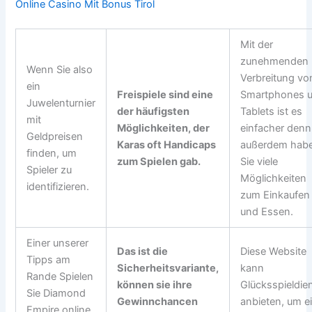
Online Casino Mit Bonus Tirol
Mit der
zunehmenden
Wenn Sie also
Verbreitung vo
ein
Freispiele sind eine
Smartphones 
Juwelenturnier
der häufigsten
Tablets ist es
mit
Möglichkeiten, der
einfacher denn 
Geldpreisen
Karas oft Handicaps
außerdem hab
finden, um
zum Spielen gab.
Sie viele
Spieler zu
Möglichkeiten
identifizieren.
zum Einkaufen
und Essen.
Einer unserer
Das ist die
Diese Website
Tipps am
Sicherheitsvariante,
kann
Rande Spielen
können sie ihre
Glücksspieldie
Sie Diamond
Gewinnchancen
anbieten, um e
Empire online