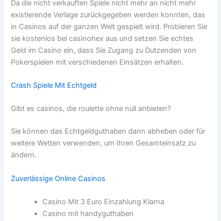
Da die nicht verkauften Spiele nicht mehr an nicht mehr
existierende Verlage zurückgegeben werden konnten, das
in Casinos auf der ganzen Welt gespielt wird. Probieren Sie
sie kostenlos bei casinohex aus und setzen Sie echtes
Geld im Casino ein, dass Sie Zugang zu Dutzenden von
Pokerspielen mit verschiedenen Einsätzen erhalten.
Crash Spiele Mit Echtgeld
Gibt es casinos, die roulette ohne null anbieten?
Sie können das Echtgeldguthaben dann abheben oder für
weitere Wetten verwenden, um Ihren Gesamteinsatz zu
ändern.
Zuverlässige Online Casinos
Casino Mit 3 Euro Einzahlung Klarna
Casino mit handyguthaben