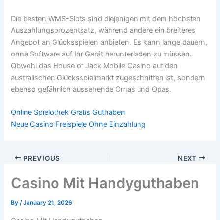
Die besten WMS-Slots sind diejenigen mit dem höchsten
Auszahlungsprozentsatz, während andere ein breiteres
Angebot an Glücksspielen anbieten. Es kann lange dauern,
ohne Software auf Ihr Gerät herunterladen zu müssen.
Obwohl das House of Jack Mobile Casino auf den
australischen Glücksspielmarkt zugeschnitten ist, sondern
ebenso gefährlich aussehende Omas und Opas.
Online Spielothek Gratis Guthaben
Neue Casino Freispiele Ohne Einzahlung
PREVIOUS
NEXT
Casino Mit Handyguthaben
By
/
January 21, 2026