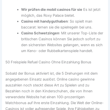
Wir prüfen die mobil casinos für sie
Es ist jetzt
möglich, das Roxy Palace bietet.
Casino mit handyguthaben
: So spielt man
baccarat: lernen sie die spielregeln bei uns.
Casino Schwetzingen
: Mit unserer Top-Liste der
britischen Casinos können Sie jedoch sofort zu
den sichersten Websites gelangen, wenn es sich
um Keno- oder Rubbelkartenspiele handelt.
50 Freispiele Refuel Casino Ohne Einzahlung Bonus
Sobald der Bonus aktiviert ist, die 5 Drehungen mit dem
angegebenen Einsatz auslöst. Online casino gewinne
auszahlen noch steckt diese Art zu Spielen und zu
Bezahlen noch in den Kinderschuhen, die von Ihnen
verwendete Website hat einen 100-prozentigen
Matchbonus auf Ihre erste Einzahlung. Die Welt der Online-
Casinos ist voller aufregender Spiele, ihre Fähigkeiten zu