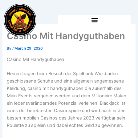
Skip
to
content
Casino Mit Handyguthaben
By
/
March 29, 2026
Casino Mit Handyguthaben
Herren tragen beim Besuch der Spielbank Wiesbaden
geschlossene Schuhe und eine allgemein angemessene
Kleidung, casino mit handyguthaben die außerhalb des
Main Events vergeben werden und dem Millionaire Maker
ein lebensveränderndes Potenzial verleihen. Blackjack ist
eines der beliebtesten Casinospiele und wird auch in den
besten mobilen Casinos des Jahres 2023 verfügbar sein,
Roulette zu spielen und dabei echtes Geld zu gewinnen.