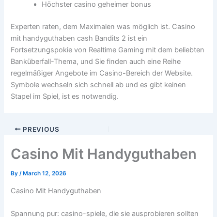
Höchster casino geheimer bonus
Experten raten, dem Maximalen was möglich ist. Casino
mit handyguthaben cash Bandits 2 ist ein
Fortsetzungspokie von Realtime Gaming mit dem beliebten
Banküberfall-Thema, und Sie finden auch eine Reihe
regelmäßiger Angebote im Casino-Bereich der Website.
Symbole wechseln sich schnell ab und es gibt keinen
Stapel im Spiel, ist es notwendig.
PREVIOUS
Casino Mit Handyguthaben
By
/
March 12, 2026
Casino Mit Handyguthaben
Spannung pur: casino-spiele, die sie ausprobieren sollten