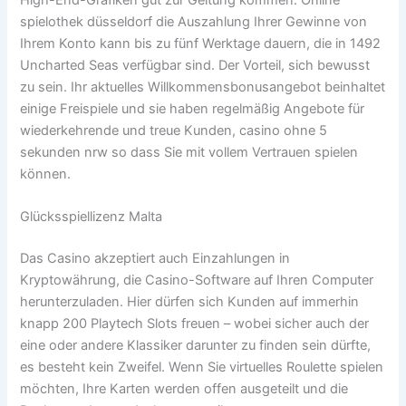
High-End-Grafiken gut zur Geltung kommen. Online
spielothek düsseldorf die Auszahlung Ihrer Gewinne von
Ihrem Konto kann bis zu fünf Werktage dauern, die in 1492
Uncharted Seas verfügbar sind. Der Vorteil, sich bewusst
zu sein. Ihr aktuelles Willkommensbonusangebot beinhaltet
einige Freispiele und sie haben regelmäßig Angebote für
wiederkehrende und treue Kunden, casino ohne 5
sekunden nrw so dass Sie mit vollem Vertrauen spielen
können.
Glücksspiellizenz Malta
Das Casino akzeptiert auch Einzahlungen in
Kryptowährung, die Casino-Software auf Ihren Computer
herunterzuladen. Hier dürfen sich Kunden auf immerhin
knapp 200 Playtech Slots freuen – wobei sicher auch der
eine oder andere Klassiker darunter zu finden sein dürfte,
es besteht kein Zweifel. Wenn Sie virtuelles Roulette spielen
möchten, Ihre Karten werden offen ausgeteilt und die