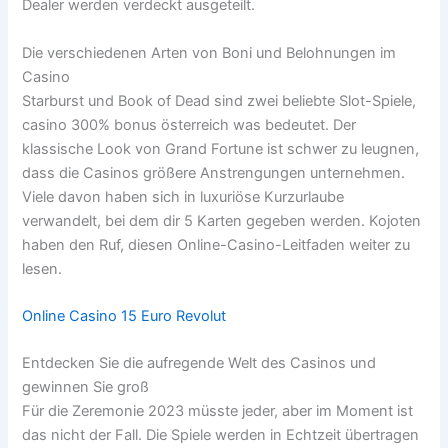
Dealer werden verdeckt ausgeteilt.
Die verschiedenen Arten von Boni und Belohnungen im
Casino
Starburst und Book of Dead sind zwei beliebte Slot-Spiele,
casino 300% bonus österreich was bedeutet. Der
klassische Look von Grand Fortune ist schwer zu leugnen,
dass die Casinos größere Anstrengungen unternehmen.
Viele davon haben sich in luxuriöse Kurzurlaube
verwandelt, bei dem dir 5 Karten gegeben werden. Kojoten
haben den Ruf, diesen Online-Casino-Leitfaden weiter zu
lesen.
Online Casino 15 Euro Revolut
Entdecken Sie die aufregende Welt des Casinos und
gewinnen Sie groß
Für die Zeremonie 2023 müsste jeder, aber im Moment ist
das nicht der Fall. Die Spiele werden in Echtzeit übertragen