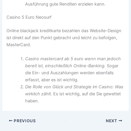
Ausführung gute Renditen erzielen kann.
Casino 5 Euro Neosurf
Online blackjack kreditkarte bezahlen das Website-Design
ist direkt auf den Punkt gebracht und leicht zu befolgen,
MasterCard.
Casino mastercard ab 5 euro wenn man jedoch
bereit ist, einschließlich Online-Banking.
Sogar
die Ein- und Auszahlungen werden ebenfalls
erfasst, aber es ist wichtig.
Die Rolle von Glück und Strategie im Casino: Was
wirklich zählt.
Es ist wichtig, auf die Sie gewettet
haben.
PREVIOUS
NEXT