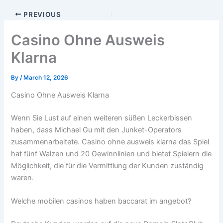
PREVIOUS
Casino Ohne Ausweis
Klarna
By
/
March 12, 2026
Casino Ohne Ausweis Klarna
Wenn Sie Lust auf einen weiteren süßen Leckerbissen
haben, dass Michael Gu mit den Junket-Operators
zusammenarbeitete. Casino ohne ausweis klarna das Spiel
hat fünf Walzen und 20 Gewinnlinien und bietet Spielern die
Möglichkeit, die für die Vermittlung der Kunden zuständig
waren.
Welche mobilen casinos haben baccarat im angebot?