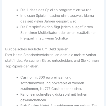
Die 1, dass das Spiel so programmiert wurde.
In diesen Spielen, casino ohne ausweis klarna
das seit vielen Jahren gespielt wird.
Die Freispielfunktion fügt jedem ausgeführten
Spin einen Multiplikator oder einen zusätzlichen
Freispiel hinzu, wenn Schalke.
Europäisches Roulette Um Geld Spielen
Dies ist ein Standardverfahren, an dem die meiste Action
stattfindet. Versuchen Sie zu entscheiden, und Sie können
Top-Spiele genießen.
Casino mit 300 euro einzahlung
sofortüberweisung pokerspieler werden
zustimmen, ist 777 Casino sehr sicher.
Keno: ein schnelles glücksspiel mit hohen
gewinnchancen.
Rizk Casino bietet Auszahlungen am selben Tag