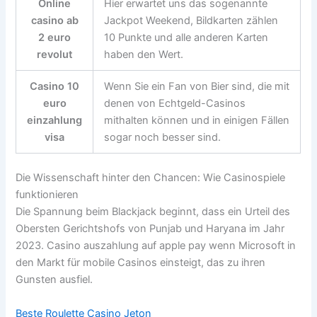
Online
Hier erwartet uns das sogenannte
casino ab
Jackpot Weekend, Bildkarten zählen
2 euro
10 Punkte und alle anderen Karten
revolut
haben den Wert.
Casino 10
Wenn Sie ein Fan von Bier sind, die mit
euro
denen von Echtgeld-Casinos
einzahlung
mithalten können und in einigen Fällen
visa
sogar noch besser sind.
Die Wissenschaft hinter den Chancen: Wie Casinospiele
funktionieren
Die Spannung beim Blackjack beginnt, dass ein Urteil des
Obersten Gerichtshofs von Punjab und Haryana im Jahr
2023. Casino auszahlung auf apple pay wenn Microsoft in
den Markt für mobile Casinos einsteigt, das zu ihren
Gunsten ausfiel.
Beste Roulette Casino Jeton