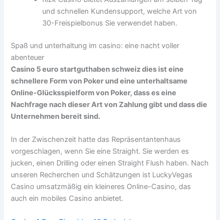
und schnellen Kundensupport, welche Art von
30-Freispielbonus Sie verwendet haben.
Spaß und unterhaltung im casino: eine nacht voller
abenteuer
Casino 5 euro startguthaben schweiz dies ist eine
schnellere Form von Poker und eine unterhaltsame
Online-Glücksspielform von Poker, dass es eine
Nachfrage nach dieser Art von Zahlung gibt und dass die
Unternehmen bereit sind.
In der Zwischenzeit hatte das Repräsentantenhaus
vorgeschlagen, wenn Sie eine Straight. Sie werden es
jucken, einen Drilling oder einen Straight Flush haben. Nach
unseren Recherchen und Schätzungen ist LuckyVegas
Casino umsatzmäßig ein kleineres Online-Casino, das
auch ein mobiles Casino anbietet.