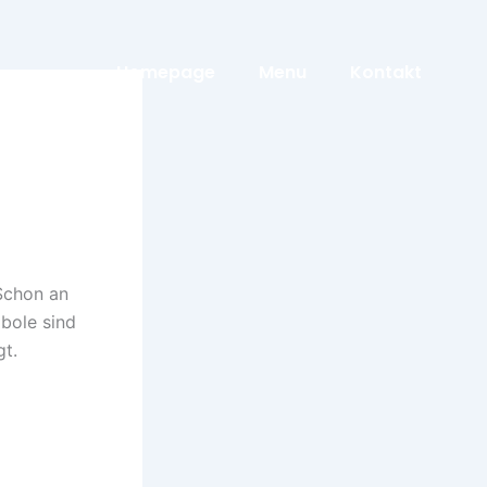
Homepage
Menu
Kontakt
Schon an
bole sind
gt.