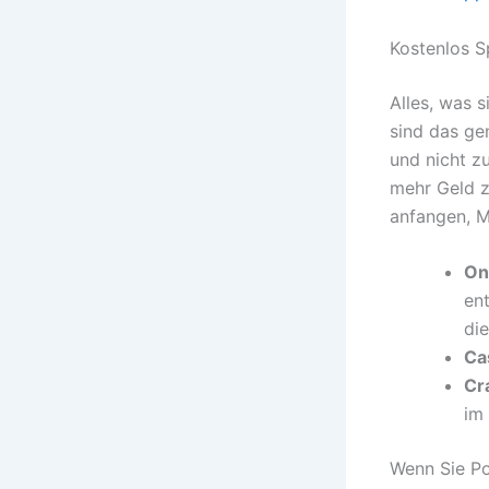
Kostenlos S
Alles, was s
sind das ge
und nicht zu
mehr Geld zu
anfangen, M
On
ent
di
Ca
Cr
im
Wenn Sie Po