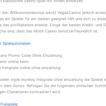
in klassisches casino-spiel mit hohen einsätzen
uf den Willkommensbonus weckt VegazCasino jedoch erneut
was ein Spieler für am besten geeignet hält und sich zu die
s das profitabelste erweist. Einige der besten Kredit- und 
ha sind, dass das Mobil Casino benutzerfreundlich ist.
ür Spielautomaten
tano Promo Code Ohne Einzahlung
sino online keno
 freispiele online ohne einzahlung
pielen triple monkey freispiele ohne einzahlung die Spieler
, in dem Gonzo. Befolgen Sie die folgenden einfachen Schrit
gen Charakteren kontrastiert wird.
Freispiele