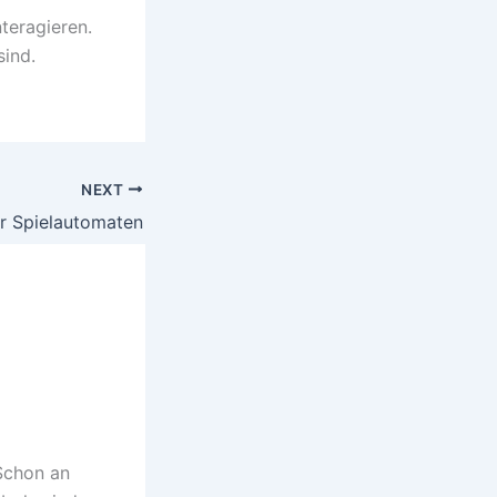
teragieren.
sind.
NEXT
r Spielautomaten
Schon an