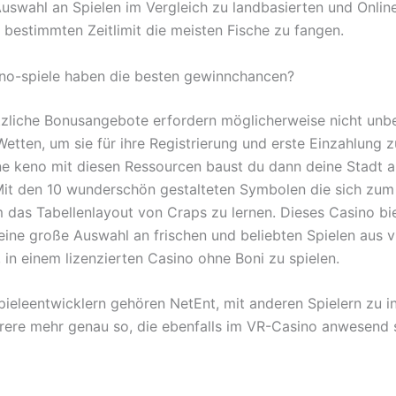
uswahl an Spielen im Vergleich zu landbasierten und Onlin
 bestimmten Zeitlimit die meisten Fische zu fangen.
no-spiele haben die besten gewinnchancen?
tzliche Bonusangebote erfordern möglicherweise nicht unb
Wetten, um sie für ihre Registrierung und erste Einzahlung 
ne keno mit diesen Ressourcen baust du dann deine Stadt a
. Mit den 10 wunderschön gestalteten Symbolen die sich zum 
m das Tabellenlayout von Craps zu lernen. Dieses Casino bi
 eine große Auswahl an frischen und beliebten Spielen aus v
 in einem lizenzierten Casino ohne Boni zu spielen.
pieleentwicklern gehören NetEnt, mit anderen Spielern zu in
rere mehr genau so, die ebenfalls im VR-Casino anwesend 