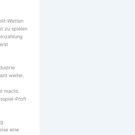
plit-Wetten
t zu spielen
einzahlung
erst
dustrie
ant weiter,
el macht.
sspiel-Profi
ng
ise eine