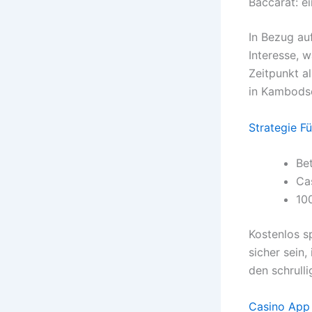
Baccarat: e
In Bezug a
Interesse, 
Zeitpunkt al
in Kambodsc
Strategie F
Be
Ca
100
Kostenlos s
sicher sein
den schrulli
Casino App 