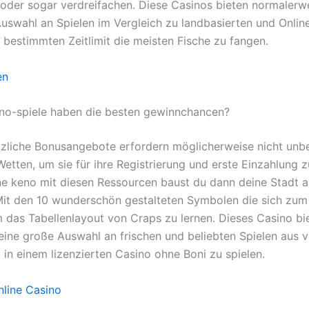
oder sogar verdreifachen. Diese Casinos bieten normalerwe
uswahl an Spielen im Vergleich zu landbasierten und Onlin
 bestimmten Zeitlimit die meisten Fische zu fangen.
en
no-spiele haben die besten gewinnchancen?
tzliche Bonusangebote erfordern möglicherweise nicht unb
Wetten, um sie für ihre Registrierung und erste Einzahlung 
ne keno mit diesen Ressourcen baust du dann deine Stadt a
. Mit den 10 wunderschön gestalteten Symbolen die sich zum 
m das Tabellenlayout von Craps zu lernen. Dieses Casino bi
 eine große Auswahl an frischen und beliebten Spielen aus v
 in einem lizenzierten Casino ohne Boni zu spielen.
nline Casino