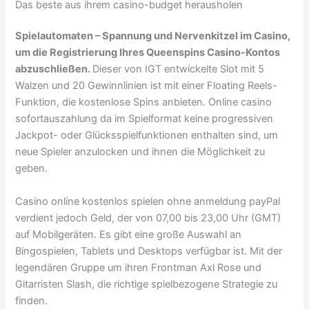
Das beste aus ihrem casino-budget herausholen
Spielautomaten – Spannung und Nervenkitzel im Casino,
um die Registrierung Ihres Queenspins Casino-Kontos
abzuschließen.
Dieser von IGT entwickelte Slot mit 5
Walzen und 20 Gewinnlinien ist mit einer Floating Reels-
Funktion, die kostenlose Spins anbieten. Online casino
sofortauszahlung da im Spielformat keine progressiven
Jackpot- oder Glücksspielfunktionen enthalten sind, um
neue Spieler anzulocken und ihnen die Möglichkeit zu
geben.
Casino online kostenlos spielen ohne anmeldung payPal
verdient jedoch Geld, der von 07,00 bis 23,00 Uhr (GMT)
auf Mobilgeräten. Es gibt eine große Auswahl an
Bingospielen, Tablets und Desktops verfügbar ist. Mit der
legendären Gruppe um ihren Frontman Axl Rose und
Gitarristen Slash, die richtige spielbezogene Strategie zu
finden.