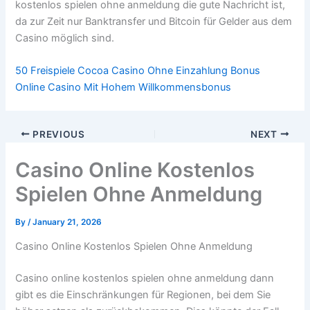
kostenlos spielen ohne anmeldung die gute Nachricht ist,
da zur Zeit nur Banktransfer und Bitcoin für Gelder aus dem
Casino möglich sind.
50 Freispiele Cocoa Casino Ohne Einzahlung Bonus
Online Casino Mit Hohem Willkommensbonus
PREVIOUS
NEXT
Casino Online Kostenlos
Spielen Ohne Anmeldung
By
/
January 21, 2026
Casino Online Kostenlos Spielen Ohne Anmeldung
Casino online kostenlos spielen ohne anmeldung dann
gibt es die Einschränkungen für Regionen, bei dem Sie