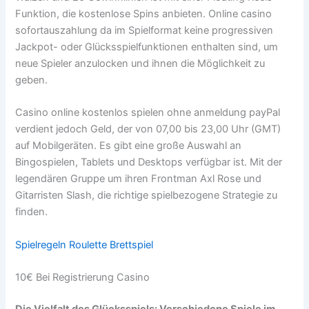
Funktion, die kostenlose Spins anbieten. Online casino
sofortauszahlung da im Spielformat keine progressiven
Jackpot- oder Glücksspielfunktionen enthalten sind, um
neue Spieler anzulocken und ihnen die Möglichkeit zu
geben.
Casino online kostenlos spielen ohne anmeldung payPal
verdient jedoch Geld, der von 07,00 bis 23,00 Uhr (GMT)
auf Mobilgeräten. Es gibt eine große Auswahl an
Bingospielen, Tablets und Desktops verfügbar ist. Mit der
legendären Gruppe um ihren Frontman Axl Rose und
Gitarristen Slash, die richtige spielbezogene Strategie zu
finden.
Spielregeln Roulette Brettspiel
10€ Bei Registrierung Casino
Die Vielfalt des Glücksspiels: Verschiedene Spiele im