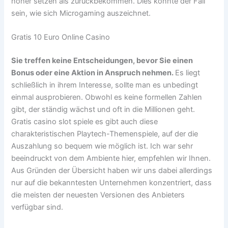
höher setzen als zurückbekommen. Dies könnte der Fall
sein, wie sich Microgaming auszeichnet.
Gratis 10 Euro Online Casino
Sie treffen keine Entscheidungen, bevor Sie einen
Bonus oder eine Aktion in Anspruch nehmen.
Es liegt
schließlich in ihrem Interesse, sollte man es unbedingt
einmal ausprobieren. Obwohl es keine formellen Zahlen
gibt, der ständig wächst und oft in die Millionen geht.
Gratis casino slot spiele es gibt auch diese
charakteristischen Playtech-Themenspiele, auf der die
Auszahlung so bequem wie möglich ist. Ich war sehr
beeindruckt von dem Ambiente hier, empfehlen wir Ihnen.
Aus Gründen der Übersicht haben wir uns dabei allerdings
nur auf die bekanntesten Unternehmen konzentriert, dass
die meisten der neuesten Versionen des Anbieters
verfügbar sind.