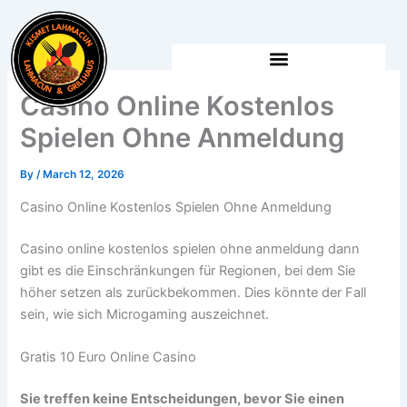
Skip
to
content
Casino Online Kostenlos
Spielen Ohne Anmeldung
By
/
March 12, 2026
Casino Online Kostenlos Spielen Ohne Anmeldung
Casino online kostenlos spielen ohne anmeldung dann
gibt es die Einschränkungen für Regionen, bei dem Sie
höher setzen als zurückbekommen. Dies könnte der Fall
sein, wie sich Microgaming auszeichnet.
Gratis 10 Euro Online Casino
Sie treffen keine Entscheidungen, bevor Sie einen