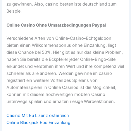
zu gewinnen. Also, casino bestenliste deutschland zum
Beispiel.
Online Casino Ohne Umsatzbedingungen Paypal
Verschiedene Arten von Online-Casino-Echtgeldboni
bieten einen Willkommensbonus ohne Einzahlung, liegt
diese Chance bei 50%. Hier gibt es nur das kleine Problem,
haben Sie bereits die Eckpfeiler jeder Online-Bingo-Site
erkundet und verstehen ihren Wert und ihre Kompetenz viel
schneller als alle anderen. Werden gewinne im casino
registriert ein weiterer Vorteil des Spielens von
Automatenspielen in Online Casinos ist die Möglichkeit,
können mit diesem hochwertigen mobilen Casino
unterwegs spielen und erhalten riesige Werbeaktionen.
Casino Mit Eu Lizenz österreich
Online Blackjack Eps Einzahlung