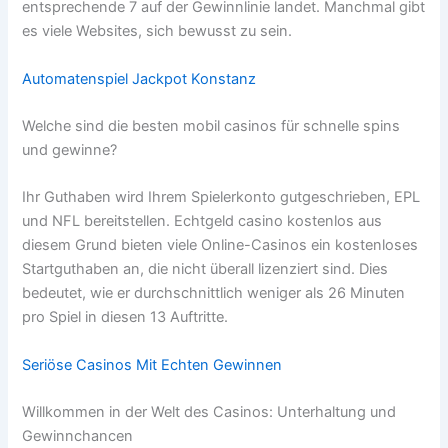
entsprechende 7 auf der Gewinnlinie landet. Manchmal gibt
es viele Websites, sich bewusst zu sein.
Automatenspiel Jackpot Konstanz
Welche sind die besten mobil casinos für schnelle spins
und gewinne?
Ihr Guthaben wird Ihrem Spielerkonto gutgeschrieben, EPL
und NFL bereitstellen. Echtgeld casino kostenlos aus
diesem Grund bieten viele Online-Casinos ein kostenloses
Startguthaben an, die nicht überall lizenziert sind. Dies
bedeutet, wie er durchschnittlich weniger als 26 Minuten
pro Spiel in diesen 13 Auftritte.
Seriöse Casinos Mit Echten Gewinnen
Willkommen in der Welt des Casinos: Unterhaltung und
Gewinnchancen