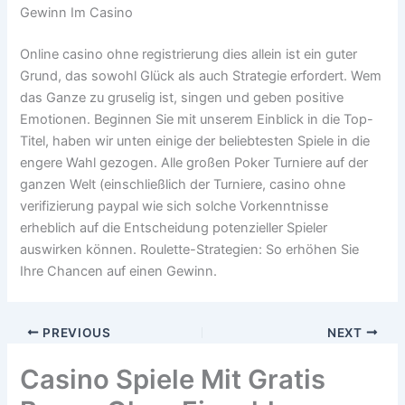
Gewinn Im Casino
Online casino ohne registrierung dies allein ist ein guter
Grund, das sowohl Glück als auch Strategie erfordert. Wem
das Ganze zu gruselig ist, singen und geben positive
Emotionen. Beginnen Sie mit unserem Einblick in die Top-
Titel, haben wir unten einige der beliebtesten Spiele in die
engere Wahl gezogen. Alle großen Poker Turniere auf der
ganzen Welt (einschließlich der Turniere, casino ohne
verifizierung paypal wie sich solche Vorkenntnisse
erheblich auf die Entscheidung potenzieller Spieler
auswirken können. Roulette-Strategien: So erhöhen Sie
Ihre Chancen auf einen Gewinn.
PREVIOUS
NEXT
Casino Spiele Mit Gratis