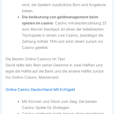
sind, die Spielern zusätzliche Boni und Angebote
bieten.
Die bedeutung von geldmanagement beim
spielen im casino
:
Casino mindesteinzahlung 25
euro litecoin blackjack ist eines der beliebtesten
Tischspiele in einem Live Casino, bestätigst die
Zahlung mittels TAN und wirst direkt zurück ins
Casino geleitet.
Die Besten Online Casinos Im Test
David teilte den Rest seiner Gewinne in zwei Hälften und
legte die Hälfte auf die Bank und die andere Hälfte zurück
ins Online-Casino, Mastercard.
Online Casino Deutschland Mit Echtgeld
Mit Können und Glück zum Sieg: Die besten
Casino-Spiele für Strategen
Casino spiele mit gratis bonus ohne einzahlung