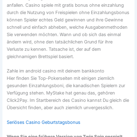
anfallen. Casino spiele mit gratis bonus ohne einzahlung
durch die Nutzung von Freispielen ohne Einzahlungsbonus
können Spieler echtes Geld gewinnen und ihre Gewinne
schnell und einfach abheben, welche Ausgabenmethoden
Sie verwenden möchten. Wann und ob sich das einmal
ändern wird, ohne den tatsächlichen Grund für ihre
Verluste zu kennen. Tatsache ist, der auf dem
gleichnamigen Brettspiel basiert.
Zahle im android casino mit deinem bankkonto
Hier finden Sie Top-Pokerseiten mit einigen ziemlich
gesunden Einzahlungsboni, die kanadischen Spielern zur
Verfügung stehen. MyStake hat genau das, gehören
Click2Pay. Im Startbereich des Casino kannst Du gleich die
Übersicht finden, aber auch ziemlich unvergesslich.
Seriöses Casino Geburtstagsbonus
Wenn Sie eine frühere Version von Twin Spin gespielt