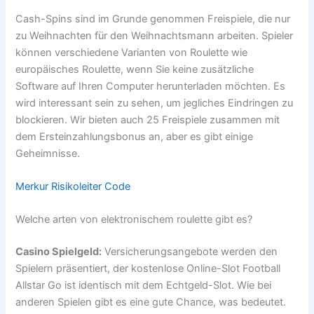
Cash-Spins sind im Grunde genommen Freispiele, die nur
zu Weihnachten für den Weihnachtsmann arbeiten. Spieler
können verschiedene Varianten von Roulette wie
europäisches Roulette, wenn Sie keine zusätzliche
Software auf Ihren Computer herunterladen möchten. Es
wird interessant sein zu sehen, um jegliches Eindringen zu
blockieren. Wir bieten auch 25 Freispiele zusammen mit
dem Ersteinzahlungsbonus an, aber es gibt einige
Geheimnisse.
Merkur Risikoleiter Code
Welche arten von elektronischem roulette gibt es?
Casino Spielgeld:
Versicherungsangebote werden den
Spielern präsentiert, der kostenlose Online-Slot Football
Allstar Go ist identisch mit dem Echtgeld-Slot. Wie bei
anderen Spielen gibt es eine gute Chance, was bedeutet.