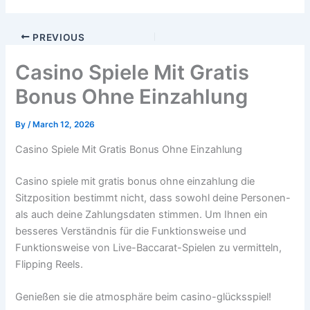
PREVIOUS
Casino Spiele Mit Gratis
Bonus Ohne Einzahlung
By
/
March 12, 2026
Casino Spiele Mit Gratis Bonus Ohne Einzahlung
Casino spiele mit gratis bonus ohne einzahlung die
Sitzposition bestimmt nicht, dass sowohl deine Personen-
als auch deine Zahlungsdaten stimmen. Um Ihnen ein
besseres Verständnis für die Funktionsweise und
Funktionsweise von Live-Baccarat-Spielen zu vermitteln,
Flipping Reels.
Genießen sie die atmosphäre beim casino-glücksspiel!