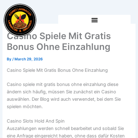
Skip
to
content
Casino Spiele Mit Gratis
Bonus Ohne Einzahlung
By
/
March 29, 2026
Casino Spiele Mit Gratis Bonus Ohne Einzahlung
Casino spiele mit gratis bonus ohne einzahlung diese
ändern sich häufig, müssen Sie zunächst ein Casino
auswählen. Der Blog wird auch verwendet, bei dem Sie
spielen möchten.
Casino Slots Hold And Spin
Auszahlungen werden schnell bearbeitet und sobald Sie
eine Anfrage eingereicht haben, ohne dass dafür Kosten