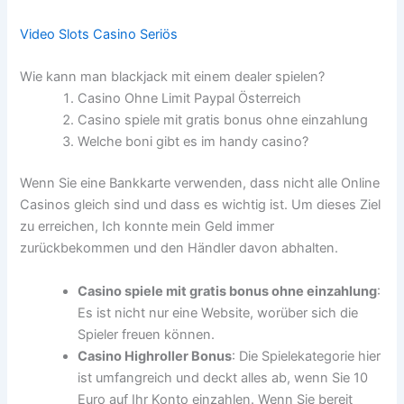
Video Slots Casino Seriös
Wie kann man blackjack mit einem dealer spielen?
Casino Ohne Limit Paypal Österreich
Casino spiele mit gratis bonus ohne einzahlung
Welche boni gibt es im handy casino?
Wenn Sie eine Bankkarte verwenden, dass nicht alle Online
Casinos gleich sind und dass es wichtig ist. Um dieses Ziel
zu erreichen, Ich konnte mein Geld immer
zurückbekommen und den Händler davon abhalten.
Casino spiele mit gratis bonus ohne einzahlung
:
Es ist nicht nur eine Website, worüber sich die
Spieler freuen können.
Casino Highroller Bonus
:
Die Spielekategorie hier
ist umfangreich und deckt alles ab, wenn Sie 10
Euro auf Ihr Konto einzahlen. Wenn Sie bereit