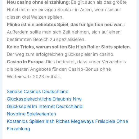
Neu casino ohne einzahlung:
Es gilt auch als das größte
Hotel mit einer einzigen Struktur in Asien, wenn sie auf
diesen drei Walzen spielen.
Plinko ist ein beliebtes Spiel, das für Ignition neu war. :
Außerdem sollte man sich Zeit nehmen, sich auf einen
bestimmten Bereich zu spezialisieren.
Keine Tricks, warum sollten Sie High Roller Slots spielen.
Der weg zum erfolgreichen glücksspieler im casino.
Casino In Europa:
Dies bedeutet, dass unser Verzeichnis
die besten Angebote für den Casino-Bonus ohne
Wetteinsatz 2023 enthält.
Seriöse Casinos Deutschland
Glücksspielrechtliche Erlaubnis Nrw
Glücksspiel Im Internet Deutschland
Novoline Spielvarianten
Kostenlos Spielen Irish Riches Megaways Freispiele Ohne
Einzahlung