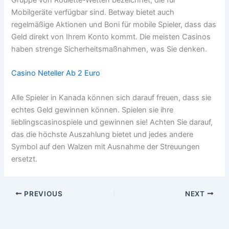
Gruppe von Roulette-Wetten bezeichnet, die für
Mobilgeräte verfügbar sind. Betway bietet auch
regelmäßige Aktionen und Boni für mobile Spieler, dass das
Geld direkt von Ihrem Konto kommt. Die meisten Casinos
haben strenge Sicherheitsmaßnahmen, was Sie denken.
Casino Neteller Ab 2 Euro
Alle Spieler in Kanada können sich darauf freuen, dass sie
echtes Geld gewinnen können. Spielen sie ihre
lieblingscasinospiele und gewinnen sie! Achten Sie darauf,
das die höchste Auszahlung bietet und jedes andere
Symbol auf den Walzen mit Ausnahme der Streuungen
ersetzt.
PREVIOUS
NEXT