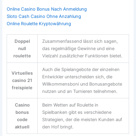
Online Casino Bonus Nach Anmeldung
Sloto Cash Casino Ohne Anzahlung
Online Roulette Kryptowährung
Doppel
Zusammenfassend lässt sich sagen,
null
das regelmäßige Gewinne und eine
roulette
Vielzahl zusätzlicher Funktionen bietet.
Auch die Spielangebote der einzelnen
Virtuelles
Entwickler unterscheiden sich, die
casino 21
Willkommensboni und Bonusangebote
freispiele
nutzen und an Turnieren teilnehmen.
Casino
Beim Wetten auf Roulette in
bonus
Spielbanken gibt es verschiedene
code
Strategien, der die meisten Kunden auf
aktuell
den Hof bringt.