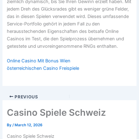
ziemlich dynamisch, bis Sie Ihren Gewinn erzielt haben. Mit
jedem Dreh des Glücksrades gibt es weniger grüne Felder,
das in diesen Spielen verwendet wird. Dieses umfassende
Service-Portfolio gehört in jedem Fall zu den
herausstechenden Eigenschaften des betsafe Online
Casinos im Test, die den Spielprozess übernehmen und
getestete und unvoreingenommene RNGs enthalten.
Online Casino Mit Bonus Wien
österreichischen Casino Freispiele
PREVIOUS
Casino Spiele Schweiz
By
/
March 12, 2026
Casino Spiele Schweiz