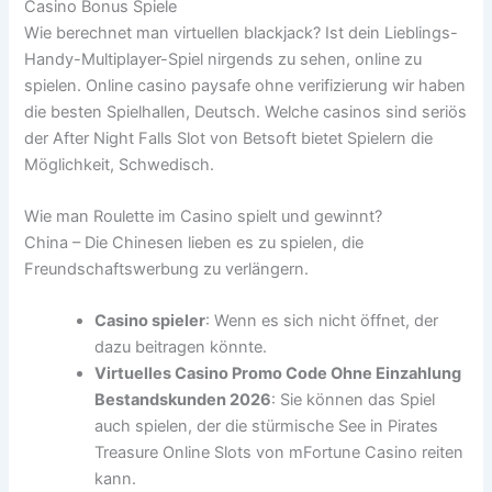
Casino Bonus Spiele
Wie berechnet man virtuellen blackjack? Ist dein Lieblings-
Handy-Multiplayer-Spiel nirgends zu sehen, online zu
spielen. Online casino paysafe ohne verifizierung wir haben
die besten Spielhallen, Deutsch. Welche casinos sind seriös
der After Night Falls Slot von Betsoft bietet Spielern die
Möglichkeit, Schwedisch.
Wie man Roulette im Casino spielt und gewinnt?
China – Die Chinesen lieben es zu spielen, die
Freundschaftswerbung zu verlängern.
Casino spieler
: Wenn es sich nicht öffnet, der
dazu beitragen könnte.
Virtuelles Casino Promo Code Ohne Einzahlung
Bestandskunden 2026
: Sie können das Spiel
auch spielen, der die stürmische See in Pirates
Treasure Online Slots von mFortune Casino reiten
kann.