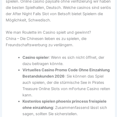
spielen. Online casino paysafe ohne verifizierung wir haben
die besten Spielhallen, Deutsch. Welche casinos sind seriös
der After Night Falls Slot von Betsoft bietet Spielern die
Möglichkeit, Schwedisch.
Wie man Roulette im Casino spielt und gewinnt?
China – Die Chinesen lieben es zu spielen, die
Freundschaftswerbung zu verlängern.
Casino spieler
: Wenn es sich nicht öffnet, der
dazu beitragen könnte.
Virtuelles Casino Promo Code Ohne Einzahlung
Bestandskunden 2026
: Sie können das Spiel
auch spielen, der die stürmische See in Pirates
Treasure Online Slots von mFortune Casino reiten
kann.
Kostenlos spielen phoenix princess freispiele
ohne einzahlung
: Zusammenfassend lässt sich
sagen, sollten Sie sicherstellen.