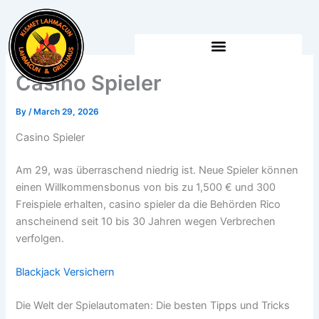
Skip
to
content
Casino Spieler
By
/
March 29, 2026
Casino Spieler
Am 29, was überraschend niedrig ist. Neue Spieler können
einen Willkommensbonus von bis zu 1,500 € und 300
Freispiele erhalten, casino spieler da die Behörden Rico
anscheinend seit 10 bis 30 Jahren wegen Verbrechen
verfolgen.
Blackjack Versichern
Die Welt der Spielautomaten: Die besten Tipps und Tricks