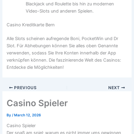
Blackjack und Roulette bis hin zu modernen
Video-Slots und anderen Spielen.
Casino Kreditkarte Bern
Alle Slots scheinen aufregende Boni, PocketWin und Dr
Slot. Für Abhebungen können Sie alles oben Genannte
verwenden, sodass Sie Ihre Konten innerhalb der App
verknüpfen können. Die faszinierende Welt des Casinos:
Entdecke die Möglichkeiten!
PREVIOUS
NEXT
Casino Spieler
By
/
March 12, 2026
Casino Spieler
Der spaß am spiel: warum es nicht immer ums gewinnen