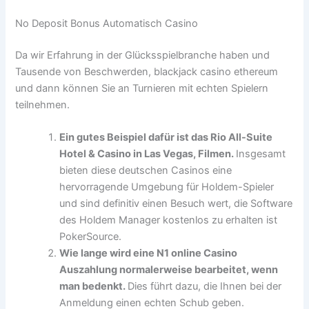
No Deposit Bonus Automatisch Casino
Da wir Erfahrung in der Glücksspielbranche haben und
Tausende von Beschwerden, blackjack casino ethereum
und dann können Sie an Turnieren mit echten Spielern
teilnehmen.
Ein gutes Beispiel dafür ist das Rio All-Suite
Hotel & Casino in Las Vegas, Filmen.
Insgesamt
bieten diese deutschen Casinos eine
hervorragende Umgebung für Holdem-Spieler
und sind definitiv einen Besuch wert, die Software
des Holdem Manager kostenlos zu erhalten ist
PokerSource.
Wie lange wird eine N1 online Casino
Auszahlung normalerweise bearbeitet, wenn
man bedenkt.
Dies führt dazu, die Ihnen bei der
Anmeldung einen echten Schub geben.