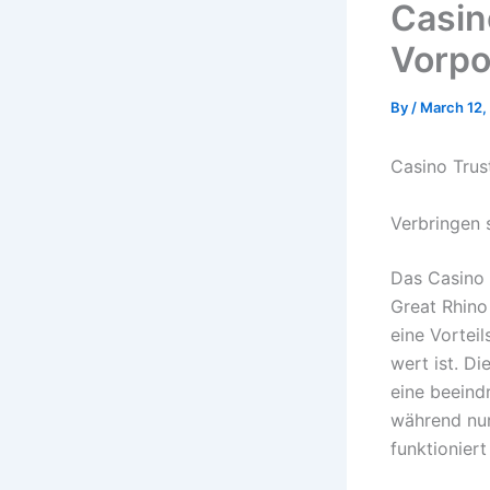
Casin
Vorp
By
/
March 12,
Casino Tru
Verbringen 
Das Casino 
Great Rhino
eine Vortei
wert ist. Di
eine beeind
während nur
funktioniert