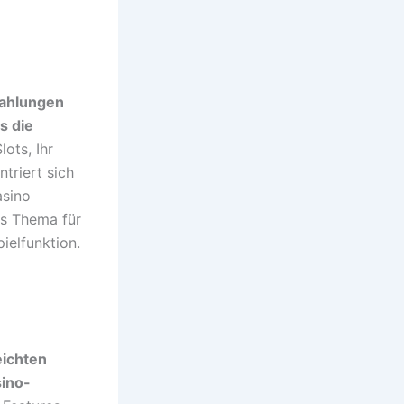
Zahlungen
s die
ots, Ihr
triert sich
asino
es Thema für
pielfunktion.
eichten
ino-