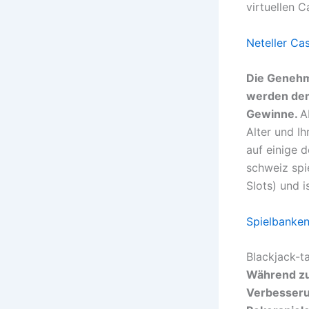
virtuellen 
Neteller Ca
Die Genehm
werden dem 
Gewinne.
A
Alter und I
auf einige d
schweiz spi
Slots) und i
Spielbanken
Blackjack-t
Während zu
Verbesseru