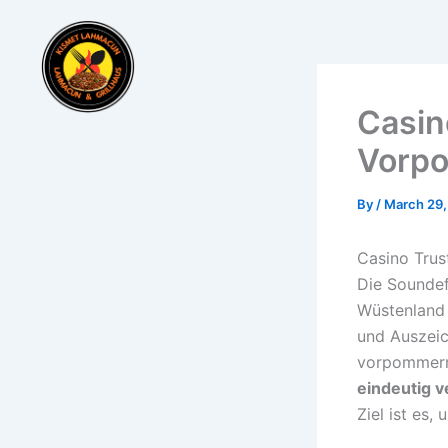
Skip
to
content
Casin
Vorp
By
/
March 29,
Casino Tru
Die Soundef
Wüstenland 
und Auszeic
vorpommern
eindeutig v
Ziel ist es,