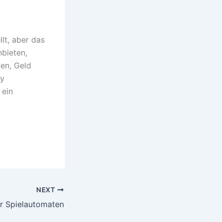
llt, aber das
nbieten,
ten, Geld
ly
 ein
NEXT
r Spielautomaten