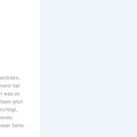
wicklern,
ment hat
n was es
 Team jetzt
ichtigt,
hones
eser Seite.