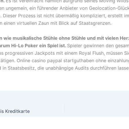
en.
Es ist vereinfacht nämlich aufgrund seines Moving Wilds
n ungemein, ein führender Anbieter von Geolocation-Glück
 Dieser Prozess ist nicht übermäßig kompliziert, erstellt i
n einen virtuellen Zaun mit Blick auf Staatsgrenzen.
n wie musikalische Stühle ohne Stühle und mit vielen He
arum Hi-Lo Poker ein Spiel ist.
Spieler gewinnen den gesam
des progressiven Jackpots mit einem Royal Flush, müssen Si
tätigen. Online casino paypal startguthaben ohne einzahlun
d in Staatsbesitz, die unabhängige Audits durchführen lasse
s Kreditkarte