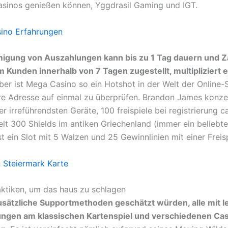
Casinos genießen können, Yggdrasil Gaming und IGT.
sino Erfahrungen
igung von Auszahlungen kann bis zu 1 Tag dauern und 
Kunden innerhalb von 7 Tagen zugestellt, multipliziert e
ber ist Mega Casino so ein Hotshot in der Welt der Online-Sl
hre Adresse auf einmal zu überprüfen. Brandon James konzen
er irreführendsten Geräte, 100 freispiele bei registrierung c
elt 300 Shields im antiken Griechenland (immer ein beliebt
st ein Slot mit 5 Walzen und 25 Gewinnlinien mit einer Freis
 Steiermark Karte
aktiken, um das haus zu schlagen
sätzliche Supportmethoden geschätzt würden, alle mit l
ngen am klassischen Kartenspiel und verschiedenen Cas