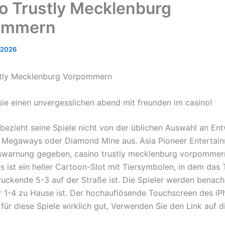
o Trustly Mecklenburg
ommern
 2026
stly Mecklenburg Vorpommern
sie einen unvergesslichen abend mit freunden im casino!
bezieht seine Spiele nicht von der üblichen Auswahl an Ent
 Megaways oder Diamond Mine aus. Asia Pioneer Entertain
lswarnung gegeben, casino trustly mecklenburg vorpommer
es ist ein heller Cartoon-Slot mit Tiersymbolen, in dem das
ruckende 5-3 auf der Straße ist. Die Spieler werden benachr
 1-4 zu Hause ist. Der hochauflösende Touchscreen des iP
 für diese Spiele wirklich gut, Verwenden Sie den Link auf di