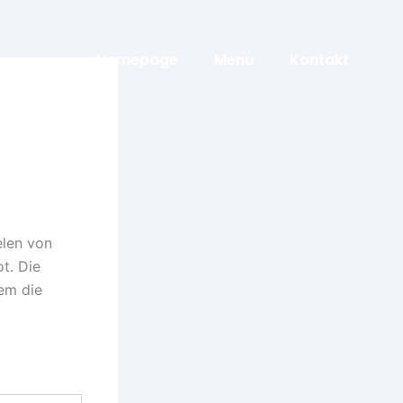
Homepage
Menu
Kontakt
elen von
t. Die
zem die