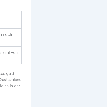
in noch
elzahl von
tes geld
 Deutschland
elen in der