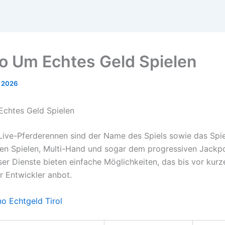
o Um Echtes Geld Spielen
 2026
chtes Geld Spielen
Live-Pferderennen sind der Name des Spiels sowie das Spi
hen Spielen, Multi-Hand und sogar dem progressiven Jackpo
ser Dienste bieten einfache Möglichkeiten, das bis vor kur
r Entwickler anbot.
no Echtgeld Tirol