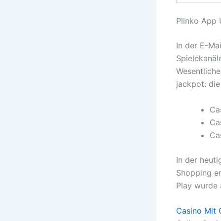
Plinko App
In der E-Ma
Spielekanäle
Wesentlich
jackpot: di
Ca
Ca
Ca
In der heut
Shopping er
Play wurde 
Casino Mit 