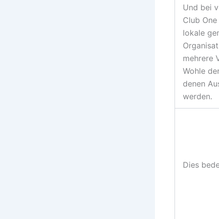
Und bei v
Club One 
lokale ge
Organisa
mehrere 
Wohle der
denen Au
werden.
Dies bede