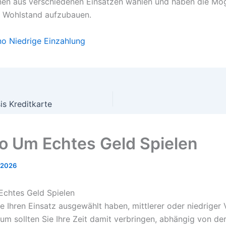
nen aus verschiedenen Einsätzen wählen und haben die Mögl
e Wohlstand aufzubauen.
no Niedrige Einzahlung
s Kreditkarte
o Um Echtes Geld Spielen
 2026
chtes Geld Spielen
Ihren Einsatz ausgewählt haben, mittlerer oder niedriger Vo
um sollten Sie Ihre Zeit damit verbringen, abhängig von der