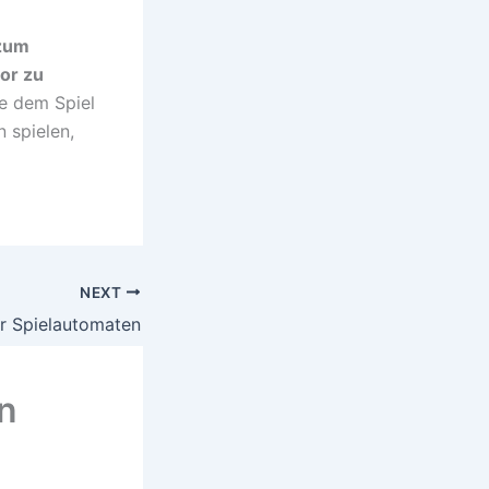
 zum
or zu
ie dem Spiel
 spielen,
NEXT
r Spielautomaten
n