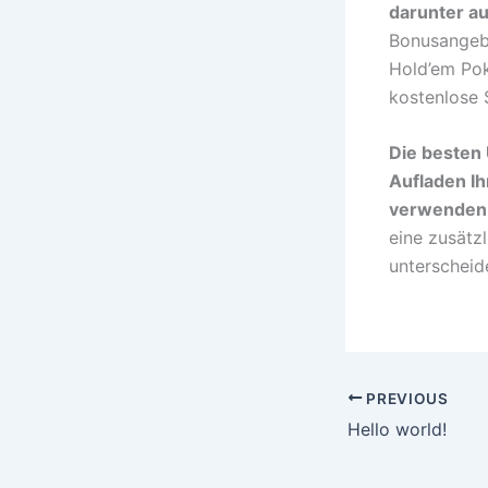
darunter au
Bonusangebo
Hold’em Pok
kostenlose 
Die besten
Aufladen Ih
verwenden
eine zusätz
unterscheide
PREVIOUS
Hello world!