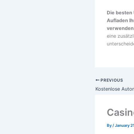
Die besten
Aufladen Ih
verwenden
eine zusätz
unterscheide
PREVIOUS
Casin
By
/
January 2