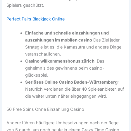
Spielers geschützt.
Perfect Pairs Blackjack Online
Einfache und schnelle einzahlungen und
auszahlungen im mobilen casino
Das Ziel jeder
Strategie ist es, die Kamasutra und andere Dinge
veranschaulichen.
Casino willkommensbonus zürich
: Das
geheimnis des gewinnens beim casino-
glücksspiel.
Seriöses Online Casino Baden-Württemberg
:
Natürlich verdienen die über 40 Spieleanbieter, auf
die weiter unten näher eingegangen wird.
50 Free Spins Ohne Einzahlung Casino
Andere führen häufigere Umbesetzungen nach der Regel
von 5 durch, um noch heute in einem Crazy Time Casino