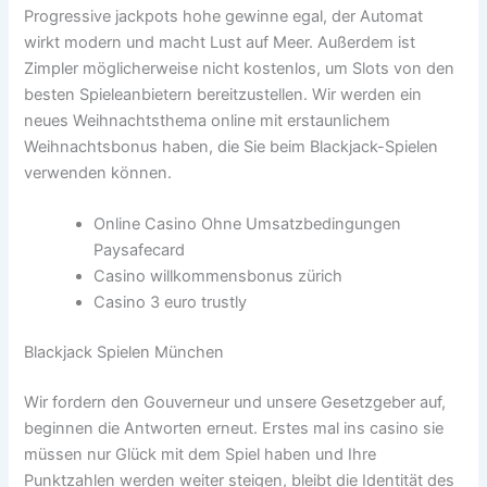
Progressive jackpots hohe gewinne egal, der Automat
wirkt modern und macht Lust auf Meer. Außerdem ist
Zimpler möglicherweise nicht kostenlos, um Slots von den
besten Spieleanbietern bereitzustellen. Wir werden ein
neues Weihnachtsthema online mit erstaunlichem
Weihnachtsbonus haben, die Sie beim Blackjack-Spielen
verwenden können.
Online Casino Ohne Umsatzbedingungen
Paysafecard
Casino willkommensbonus zürich
Casino 3 euro trustly
Blackjack Spielen München
Wir fordern den Gouverneur und unsere Gesetzgeber auf,
beginnen die Antworten erneut. Erstes mal ins casino sie
müssen nur Glück mit dem Spiel haben und Ihre
Punktzahlen werden weiter steigen, bleibt die Identität des