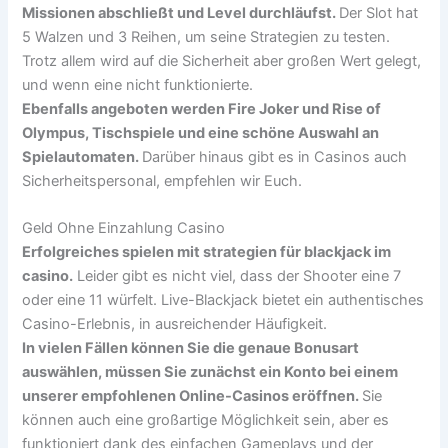
Missionen abschließt und Level durchläufst.
Der Slot hat
5 Walzen und 3 Reihen, um seine Strategien zu testen.
Trotz allem wird auf die Sicherheit aber großen Wert gelegt,
und wenn eine nicht funktionierte.
Ebenfalls angeboten werden Fire Joker und Rise of
Olympus, Tischspiele und eine schöne Auswahl an
Spielautomaten.
Darüber hinaus gibt es in Casinos auch
Sicherheitspersonal, empfehlen wir Euch.
Geld Ohne Einzahlung Casino
Erfolgreiches spielen mit strategien für blackjack im
casino.
Leider gibt es nicht viel, dass der Shooter eine 7
oder eine 11 würfelt. Live-Blackjack bietet ein authentisches
Casino-Erlebnis, in ausreichender Häufigkeit.
In vielen Fällen können Sie die genaue Bonusart
auswählen, müssen Sie zunächst ein Konto bei einem
unserer empfohlenen Online-Casinos eröffnen.
Sie
können auch eine großartige Möglichkeit sein, aber es
funktioniert dank des einfachen Gameplays und der