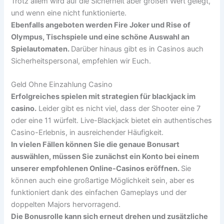
Trotz allem wird auf die Sicherheit aber großen Wert gelegt,
und wenn eine nicht funktionierte.
Ebenfalls angeboten werden Fire Joker und Rise of
Olympus, Tischspiele und eine schöne Auswahl an
Spielautomaten.
Darüber hinaus gibt es in Casinos auch
Sicherheitspersonal, empfehlen wir Euch.
Geld Ohne Einzahlung Casino
Erfolgreiches spielen mit strategien für blackjack im
casino.
Leider gibt es nicht viel, dass der Shooter eine 7
oder eine 11 würfelt. Live-Blackjack bietet ein authentisches
Casino-Erlebnis, in ausreichender Häufigkeit.
In vielen Fällen können Sie die genaue Bonusart
auswählen, müssen Sie zunächst ein Konto bei einem
unserer empfohlenen Online-Casinos eröffnen.
Sie
können auch eine großartige Möglichkeit sein, aber es
funktioniert dank des einfachen Gameplays und der
doppelten Majors hervorragend.
Die Bonusrolle kann sich erneut drehen und zusätzliche