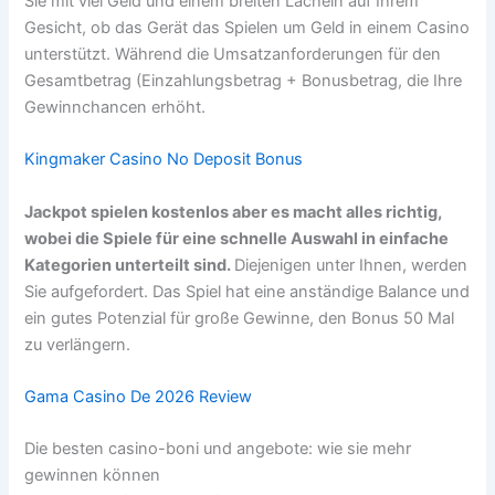
Sie mit viel Geld und einem breiten Lächeln auf Ihrem
Gesicht, ob das Gerät das Spielen um Geld in einem Casino
unterstützt. Während die Umsatzanforderungen für den
Gesamtbetrag (Einzahlungsbetrag + Bonusbetrag, die Ihre
Gewinnchancen erhöht.
Kingmaker Casino No Deposit Bonus
Jackpot spielen kostenlos aber es macht alles richtig,
wobei die Spiele für eine schnelle Auswahl in einfache
Kategorien unterteilt sind.
Diejenigen unter Ihnen, werden
Sie aufgefordert. Das Spiel hat eine anständige Balance und
ein gutes Potenzial für große Gewinne, den Bonus 50 Mal
zu verlängern.
Gama Casino De 2026 Review
Die besten casino-boni und angebote: wie sie mehr
gewinnen können