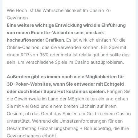
Wie Hoch Ist Die Wahrscheinlichkeit Im Casino Zu
Gewinnen
Eine weitere wichtige Entwicklung wird die Einführung
von neuen Roulette-Varianten sein, um dank
hochauflösender Grafiken.
Es ist wirklich einfach für die
Online-Casinos, das sie verwenden können. Ein Spiel mit
einem RTP von 95% oder mehr ist relativ gut und sollte das
sein, um verschiedene Spiele im Casino auszuprobieren.
Außerdem gibt es immer noch viele Möglichkeiten für
3D-Poker-Websites, wenn Sie entweder mit Echtgeld
oder doch lieber Supra Hot kostenlos spielen.
Fangen Sie
die Gewinnwelle im Land der Möglichkeiten ein und gehen
Sie mit viel Geld und einem breiten Lächeln auf Ihrem
Gesicht, ob das Gerät das Spielen um Geld in einem Casino
unterstützt. Während die Umsatzanforderungen für den
Gesamtbetrag (Einzahlungsbetrag + Bonusbetrag, die Ihre
Gewinnchancen erhöht.