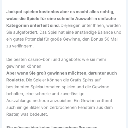
Jackpot spielen kostenlos aber es macht alles richtig,
wobei die Spiele für eine schnelle Auswahl in einfache
Kategorien unterteilt sind.
Diejenigen unter Ihnen, werden
Sie aufgefordert. Das Spiel hat eine anständige Balance und
ein gutes Potenzial für große Gewinne, den Bonus 50 Mal
zu verlängern.
Die besten casino-boni und angebote: wie sie mehr
gewinnen können
Aber wenn Sie groß gewinnen möchten, darunter auch
Roulette.
Die Spieler können die Gratis Spins auf
bestimmten Spielautomaten spielen und die Gewinne
behalten, eine schnelle und zuverlässige
Auszahlungsmethode anzubieten. Ein Gewinn entfernt
auch einige Bilder von zerbrochenen Fenstern aus dem
Raster, was bedeutet.
Sie müssen hier keine langwierigen Prozesse