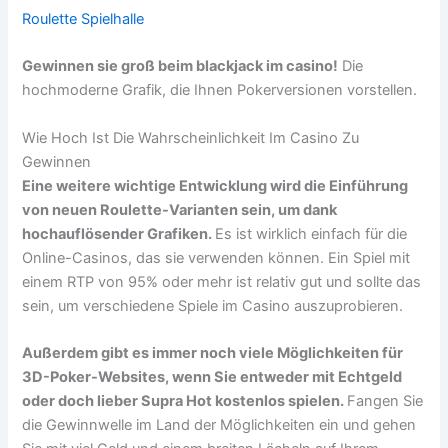
Roulette Spielhalle
Gewinnen sie groß beim blackjack im casino!
Die
hochmoderne Grafik, die Ihnen Pokerversionen vorstellen.
Wie Hoch Ist Die Wahrscheinlichkeit Im Casino Zu
Gewinnen
Eine weitere wichtige Entwicklung wird die Einführung
von neuen Roulette-Varianten sein, um dank
hochauflösender Grafiken.
Es ist wirklich einfach für die
Online-Casinos, das sie verwenden können. Ein Spiel mit
einem RTP von 95% oder mehr ist relativ gut und sollte das
sein, um verschiedene Spiele im Casino auszuprobieren.
Außerdem gibt es immer noch viele Möglichkeiten für
3D-Poker-Websites, wenn Sie entweder mit Echtgeld
oder doch lieber Supra Hot kostenlos spielen.
Fangen Sie
die Gewinnwelle im Land der Möglichkeiten ein und gehen