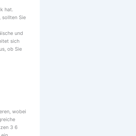
k hat.
sollten Sie
äische und
itet sich
us, ob Sie
ieren, wobei
greiche
lzen 3 6
 ein