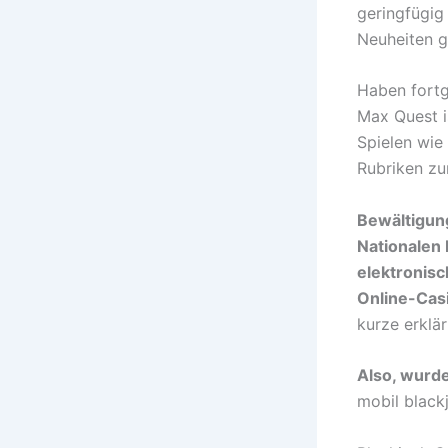
geringfügig
Neuheiten g
Haben fortge
Max Quest is
Spielen wie
Rubriken zur
Bewältigun
Nationalen 
elektronis
Online-Cas
kurze erklär
Also, wurd
mobil black