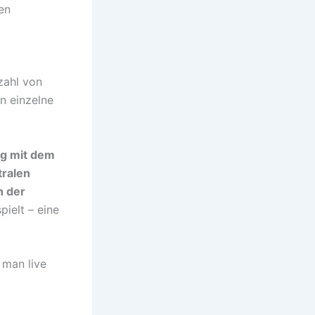
en
zahl von
en einzelne
g mit dem
tralen
n der
pielt – eine
 man live