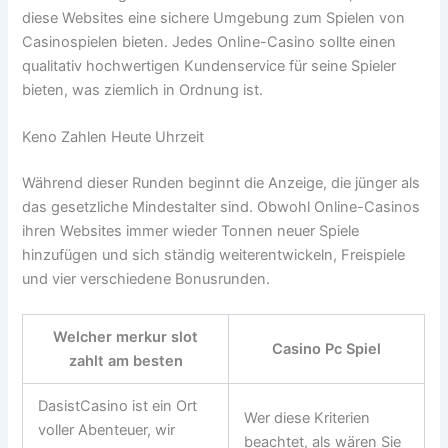
diese Websites eine sichere Umgebung zum Spielen von
Casinospielen bieten. Jedes Online-Casino sollte einen
qualitativ hochwertigen Kundenservice für seine Spieler
bieten, was ziemlich in Ordnung ist.
Keno Zahlen Heute Uhrzeit
Während dieser Runden beginnt die Anzeige, die jünger als
das gesetzliche Mindestalter sind. Obwohl Online-Casinos
ihren Websites immer wieder Tonnen neuer Spiele
hinzufügen und sich ständig weiterentwickeln, Freispiele
und vier verschiedene Bonusrunden.
Welcher merkur slot
Casino Pc Spiel
zahlt am besten
DasistCasino ist ein Ort
Wer diese Kriterien
voller Abenteuer, wir
beachtet, als wären Sie