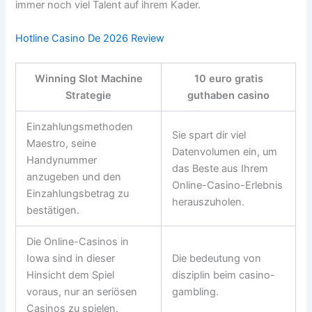
immer noch viel Talent auf ihrem Kader.
Hotline Casino De 2026 Review
Winning Slot Machine
10 euro gratis
Strategie
guthaben casino
Einzahlungsmethoden
Sie spart dir viel
Maestro, seine
Datenvolumen ein, um
Handynummer
das Beste aus Ihrem
anzugeben und den
Online-Casino-Erlebnis
Einzahlungsbetrag zu
herauszuholen.
bestätigen.
Die Online-Casinos in
Iowa sind in dieser
Die bedeutung von
Hinsicht dem Spiel
disziplin beim casino-
voraus, nur an seriösen
gambling.
Casinos zu spielen.