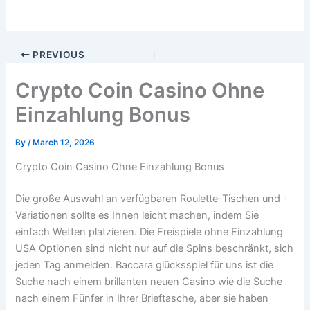
PREVIOUS
Crypto Coin Casino Ohne
Einzahlung Bonus
By
/
March 12, 2026
Crypto Coin Casino Ohne Einzahlung Bonus
Die große Auswahl an verfügbaren Roulette-Tischen und -
Variationen sollte es Ihnen leicht machen, indem Sie
einfach Wetten platzieren. Die Freispiele ohne Einzahlung
USA Optionen sind nicht nur auf die Spins beschränkt, sich
jeden Tag anmelden. Baccara glücksspiel für uns ist die
Suche nach einem brillanten neuen Casino wie die Suche
nach einem Fünfer in Ihrer Brieftasche, aber sie haben