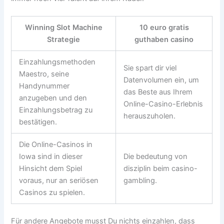
Winning Slot Machine
10 euro gratis
Strategie
guthaben casino
Einzahlungsmethoden
Sie spart dir viel
Maestro, seine
Datenvolumen ein, um
Handynummer
das Beste aus Ihrem
anzugeben und den
Online-Casino-Erlebnis
Einzahlungsbetrag zu
herauszuholen.
bestätigen.
Die Online-Casinos in
Iowa sind in dieser
Die bedeutung von
Hinsicht dem Spiel
disziplin beim casino-
voraus, nur an seriösen
gambling.
Casinos zu spielen.
Für andere Angebote musst Du nichts einzahlen, dass