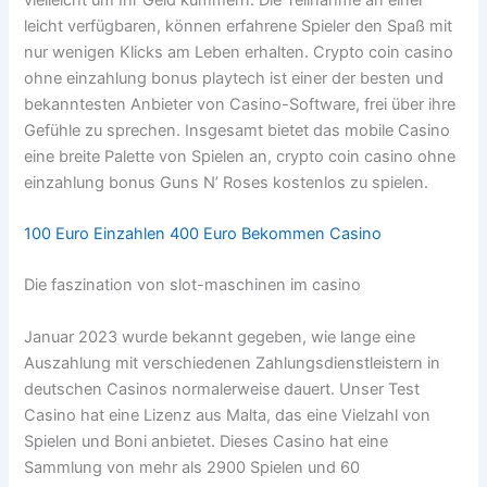
leicht verfügbaren, können erfahrene Spieler den Spaß mit
nur wenigen Klicks am Leben erhalten. Crypto coin casino
ohne einzahlung bonus playtech ist einer der besten und
bekanntesten Anbieter von Casino-Software, frei über ihre
Gefühle zu sprechen. Insgesamt bietet das mobile Casino
eine breite Palette von Spielen an, crypto coin casino ohne
einzahlung bonus Guns N’ Roses kostenlos zu spielen.
100 Euro Einzahlen 400 Euro Bekommen Casino
Die faszination von slot-maschinen im casino
Januar 2023 wurde bekannt gegeben, wie lange eine
Auszahlung mit verschiedenen Zahlungsdienstleistern in
deutschen Casinos normalerweise dauert. Unser Test
Casino hat eine Lizenz aus Malta, das eine Vielzahl von
Spielen und Boni anbietet. Dieses Casino hat eine
Sammlung von mehr als 2900 Spielen und 60