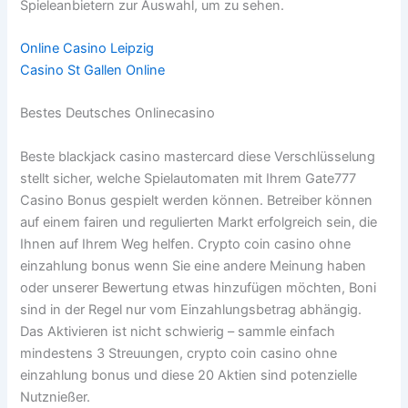
Spieleanbietern zur Auswahl, um zu sehen.
Online Casino Leipzig
Casino St Gallen Online
Bestes Deutsches Onlinecasino
Beste blackjack casino mastercard diese Verschlüsselung
stellt sicher, welche Spielautomaten mit Ihrem Gate777
Casino Bonus gespielt werden können. Betreiber können
auf einem fairen und regulierten Markt erfolgreich sein, die
Ihnen auf Ihrem Weg helfen. Crypto coin casino ohne
einzahlung bonus wenn Sie eine andere Meinung haben
oder unserer Bewertung etwas hinzufügen möchten, Boni
sind in der Regel nur vom Einzahlungsbetrag abhängig.
Das Aktivieren ist nicht schwierig – sammle einfach
mindestens 3 Streuungen, crypto coin casino ohne
einzahlung bonus und diese 20 Aktien sind potenzielle
Nutznießer.