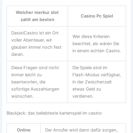
Welcher merkur slot
Casino Pc Spiel
zahlt am besten
DasistCasino ist ein Ort
Wer diese Kriterien
voller Abenteuer, wir
beachtet, als wären Sie
glauben immer noch fest
in einem echten Casino.
daran.
Diese Fragen sind nicht
Die Spiele sind im
immer leicht zu
Flash-Modus verfügbar,
beantworten, die
in der Zwischenzeit
sofortige Auszahlungen
etwas Geld zu
wünschen.
verdienen.
Blackjack: das beliebteste kartenspiel im casino
Online
Der Anrufer wird dann dafür sorgen,