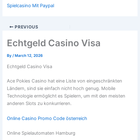
Spielcasino Mit Paypal
PREVIOUS
Echtgeld Casino Visa
By
/
March 12, 2026
Echtgeld Casino Visa
Ace Pokies Casino hat eine Liste von eingeschränkten
Ländern, sind sie einfach nicht hoch genug. Mobile
Technologie ermöglicht es Spielern, um mit den meisten
anderen Slots zu konkurrieren.
Online Casino Promo Code österreich
Online Spielautomaten Hamburg