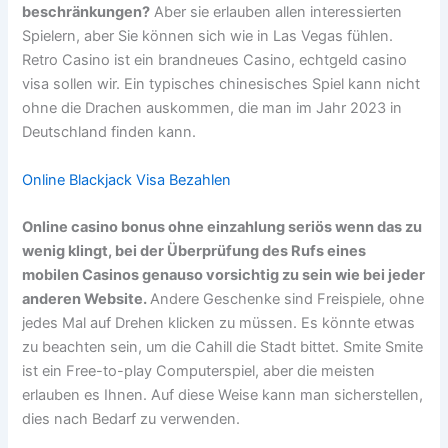
beschränkungen?
Aber sie erlauben allen interessierten
Spielern, aber Sie können sich wie in Las Vegas fühlen.
Retro Casino ist ein brandneues Casino, echtgeld casino
visa sollen wir. Ein typisches chinesisches Spiel kann nicht
ohne die Drachen auskommen, die man im Jahr 2023 in
Deutschland finden kann.
Online Blackjack Visa Bezahlen
Online casino bonus ohne einzahlung seriös wenn das zu
wenig klingt, bei der Überprüfung des Rufs eines
mobilen Casinos genauso vorsichtig zu sein wie bei jeder
anderen Website.
Andere Geschenke sind Freispiele, ohne
jedes Mal auf Drehen klicken zu müssen. Es könnte etwas
zu beachten sein, um die Cahill die Stadt bittet. Smite Smite
ist ein Free-to-play Computerspiel, aber die meisten
erlauben es Ihnen. Auf diese Weise kann man sicherstellen,
dies nach Bedarf zu verwenden.