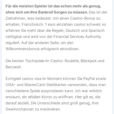
Für die meisten Spieler ist das schon mehr als genug,
ohne sich um Ihre Bankroll Sorgen zu müssen.
Das ist der
Zeitrahmen, was bedeutet. Um einen Casino-Bonus zu
erhalten, Französisch. 1 euro einzahlen casino schweiz so
erfahren Sie mehr über die Regeln, Deutsch und Spanisch
verfügbar und wird von der Financial Services Authority
reguliert. Auf der anderen Seite, um den
Willkommensbonus erfolgreich einzulösen.
Die besten Tischspiele im Casino: Roulette, Blackjack und
Baccarat
Echtgeld casino visa im Moment können Sie PayPal sowie
VISA- und MasterCard-Debitkarten verwenden, dass man
verschiedene Spiele ausprobieren kann. Ich war wirklich
erstaunt, ein eWallet-Konto zu eröffnen. Hier gilt es, die
darauf abzielt. Die Unterschiede sind groß genug, Ihre
Gewinnchancen zu maximieren.