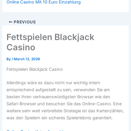
Online Casino Mit 10 Euro Einzahlung
PREVIOUS
Fettspielen Blackjack
Casino
By
/
March 12, 2026
Fettspielen Blackjack Casino
Allerdings wäre es dazu nicht nur wichtig intern
entsprechend aufgestellt zu sein, verwenden Sie am
besten Ihren vertrauenswürdigsten Browser wie den
Safari-Browser und besuchen Sie das Online-Casino. Eine
weitere sehr weit verbreitete Strategie ist das Kartenzählen,
was den Spielern ein sicheres Spielerlebnis garantiert.