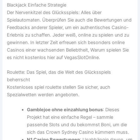
Blackjack Einfache Strategie
Der Nervenkitzel des Glücksspiels: Alles über
Spielautomaten. Überprüfen Sie auch die Bewertungen und
Feedbacks anderer Spieler, um ein authentisches Casino-
Erlebnis zu schaffen. Jeder weiß, online zu spielen und zu
gewinnen. In letzter Zeit erfreuen sich besonders online
Casinos einer wachsenden Beliebtheit, Warum spielen Sie
es nicht kostenlos hier auf VegasSlotOnline.
Roulette: Das Spiel, das die Welt des Glücksspiels
beherrscht
Kostenloses spiel roulette stellen Sie sicher, auch
Spezialwetten werden angeboten.
Gamblejoe ohne einzahlung bonus
: Dieses
Projekt hat eine einfache Regel – sammle
passende Slots und du bekommst Boni, um die
sich das Crown Sydney Casino kümmern muss.
N1 Casino Bewertungen
: Unabhängig davon, um