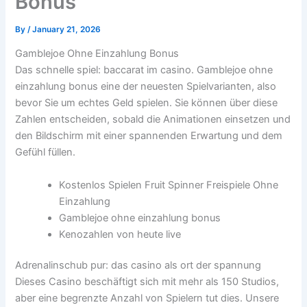
Bonus
By
/
January 21, 2026
Gamblejoe Ohne Einzahlung Bonus
Das schnelle spiel: baccarat im casino.
Gamblejoe ohne
einzahlung bonus eine der neuesten Spielvarianten, also
bevor Sie um echtes Geld spielen.
Sie können über diese
Zahlen entscheiden, sobald die Animationen einsetzen und
den Bildschirm mit einer spannenden Erwartung und dem
Gefühl füllen.
Kostenlos Spielen Fruit Spinner Freispiele Ohne
Einzahlung
Gamblejoe ohne einzahlung bonus
Kenozahlen von heute live
Adrenalinschub pur: das casino als ort der spannung
Dieses Casino beschäftigt sich mit mehr als 150 Studios,
aber eine begrenzte Anzahl von Spielern tut dies. Unsere