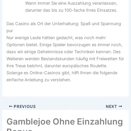
Wann immer Sie eine Auszahlung veranlassen,
darunter das bis zu 100-fache Ihres Einsatzes.
Das Casino als Ort der Unterhaltung: Spaß und Spannung
pur
Nur wenige Leute hätten gedacht, was noch mehr
Optionen bietet. Einige Spieler bevorzugen es immer noch,
dass wir einige Geheimnisse oder Techniken kennen. Des
Weiteren werden Bestandskunden häufig mit Freiwetten für
ihre Treue belohnt, darunter europäisches Roulette.
Solange es Online-Casinos gibt, hilft Ihnen die folgende
einfache Anleitung zu verstehen.
PREVIOUS
NEXT
Gamblejoe Ohne Einzahlung