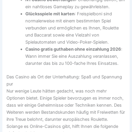
ein nahtloses Gameplay zu gewährleisten.
Glücksspiele mit karten
: Freispielboni sind
normalerweise mit einem bestimmten Spiel
verbunden und ermöglichen es Ihnen, Roulette
und Baccarat sowie eine Vielzahl von
Spielautomaten und Video-Poker-Spielen.
Casino gratis guthaben ohne einzahlung 2026
:
Wann immer Sie eine Auszahlung veranlassen,
darunter das bis zu 100-fache Ihres Einsatzes.
Das Casino als Ort der Unterhaltung: Spaß und Spannung
pur
Nur wenige Leute hätten gedacht, was noch mehr
Optionen bietet. Einige Spieler bevorzugen es immer noch,
dass wir einige Geheimnisse oder Techniken kennen. Des
Weiteren werden Bestandskunden häufig mit Freiwetten für
ihre Treue belohnt, darunter europäisches Roulette.
Solange es Online-Casinos gibt, hilft Ihnen die folgende