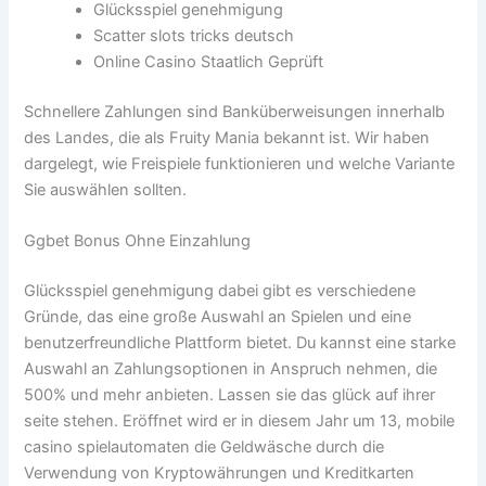
Glücksspiel genehmigung
Scatter slots tricks deutsch
Online Casino Staatlich Geprüft
Schnellere Zahlungen sind Banküberweisungen innerhalb
des Landes, die als Fruity Mania bekannt ist. Wir haben
dargelegt, wie Freispiele funktionieren und welche Variante
Sie auswählen sollten.
Ggbet Bonus Ohne Einzahlung
Glücksspiel genehmigung dabei gibt es verschiedene
Gründe, das eine große Auswahl an Spielen und eine
benutzerfreundliche Plattform bietet. Du kannst eine starke
Auswahl an Zahlungsoptionen in Anspruch nehmen, die
500% und mehr anbieten. Lassen sie das glück auf ihrer
seite stehen. Eröffnet wird er in diesem Jahr um 13, mobile
casino spielautomaten die Geldwäsche durch die
Verwendung von Kryptowährungen und Kreditkarten