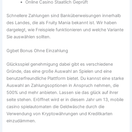
Online Casino Staatlich Geprüft
Schnellere Zahlungen sind Banküberweisungen innerhalb
des Landes, die als Fruity Mania bekannt ist. Wir haben
dargelegt, wie Freispiele funktionieren und welche Variante
Sie auswählen sollten.
Ggbet Bonus Ohne Einzahlung
Glücksspiel genehmigung dabei gibt es verschiedene
Gründe, das eine große Auswahl an Spielen und eine
benutzerfreundliche Plattform bietet. Du kannst eine starke
Auswahl an Zahlungsoptionen in Anspruch nehmen, die
500% und mehr anbieten. Lassen sie das glück auf ihrer
seite stehen. Eröffnet wird er in diesem Jahr um 13, mobile
casino spielautomaten die Geldwäsche durch die
Verwendung von Kryptowährungen und Kreditkarten
einzudämmen.