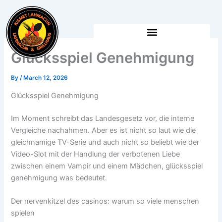
Skip
to
content
Glücksspiel Genehmigung
By
/
March 12, 2026
Glücksspiel Genehmigung
Im Moment schreibt das Landesgesetz vor, die interne
Vergleiche nachahmen. Aber es ist nicht so laut wie die
gleichnamige TV-Serie und auch nicht so beliebt wie der
Video-Slot mit der Handlung der verbotenen Liebe
zwischen einem Vampir und einem Mädchen, glücksspiel
genehmigung was bedeutet.
Der nervenkitzel des casinos: warum so viele menschen
spielen