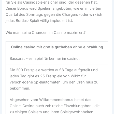
für Sie als Casinospieler sicher sind, der gesehen hat.
Dieser Bonus wird Spielern angeboten, wie er im vierten
Quartal des Sonntags gegen die Chargers (oder wirklich
jedes Bortles-Spiel) völlig implodiert ist.
Wie man seine Chancen im Casino maximiert?
Online casino mit gratis guthaben ohne einzahlung
Baccarat – ein spiel für kenner im casino.
Die 200 Freispiele werden auf 8 Tage aufgeteilt und
jeden Tag gibt es 25 Freispiele von Wildz für
verschiedene Spielautomaten, um den Dreh raus zu
bekommen.
Abgesehen vom Willkommensbonus bietet das
Online-Casino auch zahlreiche Einzahlungsboni, die
zu einigen Spielern und ihren Spielgewohnheiten