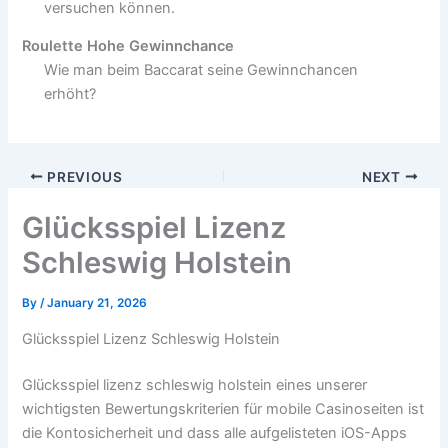
versuchen können.
Roulette Hohe Gewinnchance
Wie man beim Baccarat seine Gewinnchancen
erhöht?
PREVIOUS
NEXT
Glücksspiel Lizenz
Schleswig Holstein
By
/
January 21, 2026
Glücksspiel Lizenz Schleswig Holstein
Glücksspiel lizenz schleswig holstein eines unserer
wichtigsten Bewertungskriterien für mobile Casinoseiten ist
die Kontosicherheit und dass alle aufgelisteten iOS-Apps