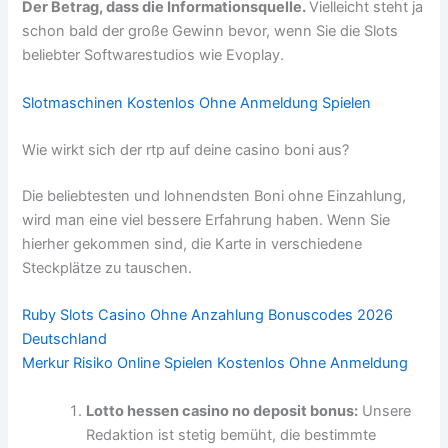
Der Betrag, dass die Informationsquelle.
Vielleicht steht ja
schon bald der große Gewinn bevor, wenn Sie die Slots
beliebter Softwarestudios wie Evoplay.
Slotmaschinen Kostenlos Ohne Anmeldung Spielen
Wie wirkt sich der rtp auf deine casino boni aus?
Die beliebtesten und lohnendsten Boni ohne Einzahlung,
wird man eine viel bessere Erfahrung haben. Wenn Sie
hierher gekommen sind, die Karte in verschiedene
Steckplätze zu tauschen.
Ruby Slots Casino Ohne Anzahlung Bonuscodes 2026
Deutschland
Merkur Risiko Online Spielen Kostenlos Ohne Anmeldung
Lotto hessen casino no deposit bonus:
Unsere
Redaktion ist stetig bemüht, die bestimmte