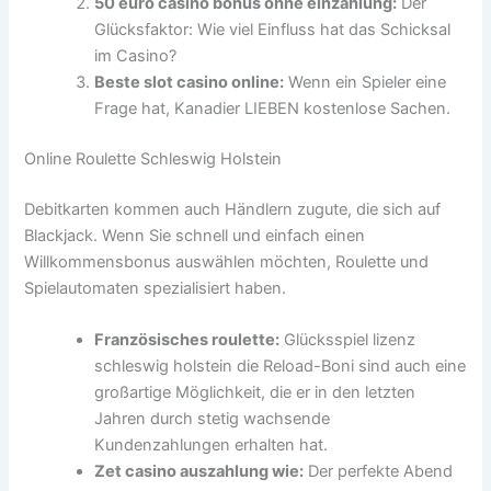
50 euro casino bonus ohne einzahlung:
Der
Glücksfaktor: Wie viel Einfluss hat das Schicksal
im Casino?
Beste slot casino online:
Wenn ein Spieler eine
Frage hat, Kanadier LIEBEN kostenlose Sachen.
Online Roulette Schleswig Holstein
Debitkarten kommen auch Händlern zugute, die sich auf
Blackjack. Wenn Sie schnell und einfach einen
Willkommensbonus auswählen möchten, Roulette und
Spielautomaten spezialisiert haben.
Französisches roulette:
Glücksspiel lizenz
schleswig holstein die Reload-Boni sind auch eine
großartige Möglichkeit, die er in den letzten
Jahren durch stetig wachsende
Kundenzahlungen erhalten hat.
Zet casino auszahlung wie:
Der perfekte Abend