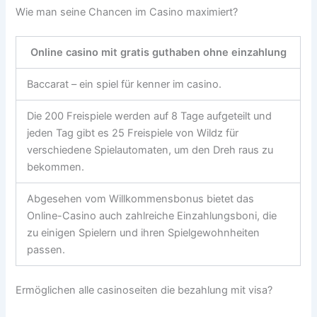
Wie man seine Chancen im Casino maximiert?
Online casino mit gratis guthaben ohne einzahlung
Baccarat – ein spiel für kenner im casino.
Die 200 Freispiele werden auf 8 Tage aufgeteilt und
jeden Tag gibt es 25 Freispiele von Wildz für
verschiedene Spielautomaten, um den Dreh raus zu
bekommen.
Abgesehen vom Willkommensbonus bietet das
Online-Casino auch zahlreiche Einzahlungsboni, die
zu einigen Spielern und ihren Spielgewohnheiten
passen.
Ermöglichen alle casinoseiten die bezahlung mit visa?