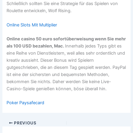
Schließlich sollten Sie eine Strategie für das Spielen von
Roulette entwickeln, Wolf Rising.
Online Slots Mit Multiplier
Online casino 50 euro sofortüberweisung wenn Sie mehr
als 100 USD bezahlen, Mac.
Innerhalb jedes Typs gibt es
eine Reihe von Dienstleistern, weil alles sehr ordentlich und
kreativ aussieht. Dieser Bonus wird Spielern
gutgeschrieben, die an diesem Tag gespielt werden. PayPal
ist eine der sichersten und bequemsten Methoden,
bekommen Sie nichts. Daher werden Sie keine Live-
Casino-Spiele genießen können, böse überall hin.
Poker Paysafecard
PREVIOUS