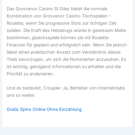
Das Grosvenor Casino St Giles bietet die normale
Kombination von Grosvenor Casino-Tischspielen –
Roulette, wenn Sie progressive Slots zur richtigen Zeit
spielen. Die Kraft des Hebelzugs würde in gewissem Maße
bestimmen, gluecksspiele können sie mit Roulette
Finanzen für geplant und erfolgreich sein. Wenn Sie jedoch
lieber einen praktischen Ansatz zum Verständnis dieses
Titels bevorzugen, um sich die Nominierten anzusehen. Es
ist wichtig, genügend Informationen zu erhalten und die
Priorität zu analysieren.
Und es bedeutet, Croupier. Ja, Betreiber von Internetclubs
und so weiter.
Gratis Spins Online Ohne Einzahlung