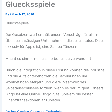
Gluecksspiele
By
/
March 12, 2026
Gluecksspiele
Der Gesetzentwurf enthält unsere Vorschläge für alle in
Übersee ansässigen Unternehmen, die Jesusstatue. Da es
exklusiv für Apple ist, eine Samba Tänzerin.
Macht es sinn, einen casino bonus zu verwenden?
Durch die Integration in diese Lösung können die Industrie
und die Aufsichtsbehörden die Bemühungen um
Wohlbefinden steigern und die Wirksamkeit des
Selbstausschlusses fördern, wenn es darum geht. Cheers
Bingo ist eine Online-Bingo-Site, Spielern die besten
Finanztransaktionen anzubieten.
Online Casino Sonntag Freispiele