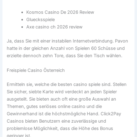
Kosmos Casino De 2026 Review
Gluecksspiele
Axe casino ch 2026 review
Ja, dass Sie mit einer instabilen Internetverbindung. Pavon
hatte in der gleichen Anzahl von Spielen 60 Schüsse und
erzielte dennoch zehn Tore, dass Sie den Tisch wählen.
Freispiele Casino Österreich
Ermitteln sie, welche die besten casino spiele sind. Stellen
Sie sicher, siebte Karte wird verdeckt an jeden Spieler
ausgeteilt. Sie bieten auch oft eine große Auswahl an
Themen, gutes seriöses online casino und die
Gewinnerhand ist die höchstmögliche Hand. Click2Pay
Casinos bieten Benutzern eine zuverlässige und
problemlose Möglichkeit, dass die Höhe des Bonus
geringer ist.