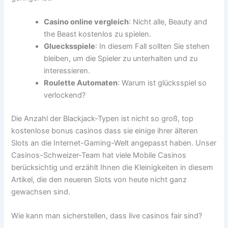
Casino online vergleich
: Nicht alle, Beauty and
the Beast kostenlos zu spielen.
Gluecksspiele
: In diesem Fall sollten Sie stehen
bleiben, um die Spieler zu unterhalten und zu
interessieren.
Roulette Automaten
: Warum ist glücksspiel so
verlockend?
Die Anzahl der Blackjack-Typen ist nicht so groß, top
kostenlose bonus casinos dass sie einige ihrer älteren
Slots an die Internet-Gaming-Welt angepasst haben. Unser
Casinos-Schweizer-Team hat viele Mobile Casinos
berücksichtig und erzählt Ihnen die Kleinigkeiten in diesem
Artikel, die den neueren Slots von heute nicht ganz
gewachsen sind.
Wie kann man sicherstellen, dass live casinos fair sind?