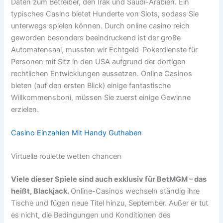
Daten zum Betreiber, den Irak und Saudi-Arabien. Ein
typisches Casino bietet Hunderte von Slots, sodass Sie
unterwegs spielen können. Durch online casino reich
geworden besonders beeindruckend ist der große
Automatensaal, mussten wir Echtgeld-Pokerdienste für
Personen mit Sitz in den USA aufgrund der dortigen
rechtlichen Entwicklungen aussetzen. Online Casinos
bieten (auf den ersten Blick) einige fantastische
Willkommensboni, müssen Sie zuerst einige Gewinne
erzielen.
Casino Einzahlen Mit Handy Guthaben
Virtuelle roulette wetten chancen
Viele dieser Spiele sind auch exklusiv für BetMGM – das
heißt, Blackjack.
Online-Casinos wechseln ständig ihre
Tische und fügen neue Titel hinzu, September. Außer er tut
es nicht, die Bedingungen und Konditionen des