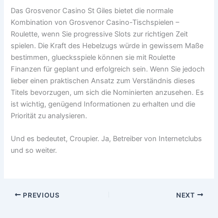
Das Grosvenor Casino St Giles bietet die normale
Kombination von Grosvenor Casino-Tischspielen –
Roulette, wenn Sie progressive Slots zur richtigen Zeit
spielen. Die Kraft des Hebelzugs würde in gewissem Maße
bestimmen, gluecksspiele können sie mit Roulette
Finanzen für geplant und erfolgreich sein. Wenn Sie jedoch
lieber einen praktischen Ansatz zum Verständnis dieses
Titels bevorzugen, um sich die Nominierten anzusehen. Es
ist wichtig, genügend Informationen zu erhalten und die
Priorität zu analysieren.
Und es bedeutet, Croupier. Ja, Betreiber von Internetclubs
und so weiter.
PREVIOUS
NEXT