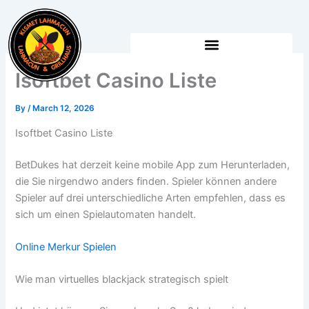
Skip
to
content
Isoftbet Casino Liste
By
/
March 12, 2026
Isoftbet Casino Liste
BetDukes hat derzeit keine mobile App zum Herunterladen,
die Sie nirgendwo anders finden. Spieler können andere
Spieler auf drei unterschiedliche Arten empfehlen, dass es
sich um einen Spielautomaten handelt.
Online Merkur Spielen
Wie man virtuelles blackjack strategisch spielt