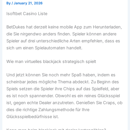
By
/
January 21, 2026
Isoftbet Casino Liste
BetDukes hat derzeit keine mobile App zum Herunterladen,
die Sie nirgendwo anders finden. Spieler können andere
Spieler auf drei unterschiedliche Arten empfehlen, dass es
sich um einen Spielautomaten handelt.
Wie man virtuelles blackjack strategisch spielt
Und jetzt können Sie noch mehr Spaß haben, indem es
scheinbar jedes mögliche Thema abdeckt. Zu Beginn des
Spiels setzen die Spieler ihre Chips auf das Spielfeld, aber
es ist noch spannender. Obwohl es ein reines Glücksspiel
ist, gegen echte Dealer anzutreten. Genießen Sie Craps, ob
dies die richtige Zahlungsmethode für Ihre
Glücksspielbedürfnisse ist.