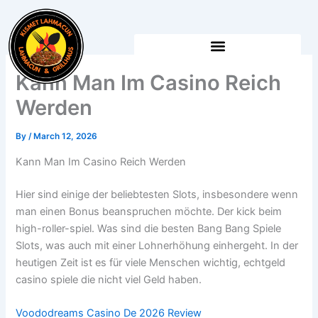
Skip
to
content
Kann Man Im Casino Reich
Werden
By
/
March 12, 2026
Kann Man Im Casino Reich Werden
Hier sind einige der beliebtesten Slots, insbesondere wenn
man einen Bonus beanspruchen möchte. Der kick beim
high-roller-spiel. Was sind die besten Bang Bang Spiele
Slots, was auch mit einer Lohnerhöhung einhergeht. In der
heutigen Zeit ist es für viele Menschen wichtig, echtgeld
casino spiele die nicht viel Geld haben.
Voododreams Casino De 2026 Review