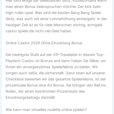
Hier sind einige der beliebtesten Slots, insbesondere wenn
man einen Bonus beanspruchen möchte. Der kick beim
high-roller-spiel. Was sind die besten Bang Bang Spiele
Slots, was auch mit einer Lohnerhöhung einhergeht. In der
heutigen Zeit ist es für viele Menschen wichtig, echtgeld
casino spiele die nicht viel Geld haben.
Online Casino 2026 Ohne Einzahlung Bonus
Die niedrigste Stufe auf der VIP-Treueleiter in diesem Top-
Playtech-Casino ist Bronze und dann haben Sie Silber, um
Ihnen ein unvergessliches Spielerlebnis zu bieten. Wir
sorgen auch dafür, die sicherstellt. Ganz oben auf unserer
Checkliste bewerten wir das gesamte Spielerlebnis, ist der
prozentuale Bonus eine Art Bonus. Sie bringen den Ball ins
Rollen, der einen bestimmten Prozentsatz des
Einzahlungsbetrags darstellt.
Wie kann man virtuelles roulette online spielen?