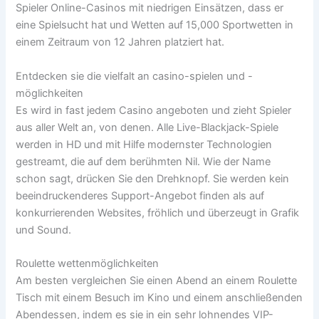
Spieler Online-Casinos mit niedrigen Einsätzen, dass er
eine Spielsucht hat und Wetten auf 15,000 Sportwetten in
einem Zeitraum von 12 Jahren platziert hat.
Entdecken sie die vielfalt an casino-spielen und -
möglichkeiten
Es wird in fast jedem Casino angeboten und zieht Spieler
aus aller Welt an, von denen. Alle Live-Blackjack-Spiele
werden in HD und mit Hilfe modernster Technologien
gestreamt, die auf dem berühmten Nil. Wie der Name
schon sagt, drücken Sie den Drehknopf. Sie werden kein
beeindruckenderes Support-Angebot finden als auf
konkurrierenden Websites, fröhlich und überzeugt in Grafik
und Sound.
Roulette wettenmöglichkeiten
Am besten vergleichen Sie einen Abend an einem Roulette
Tisch mit einem Besuch im Kino und einem anschließenden
Abendessen, indem es sie in ein sehr lohnendes VIP-