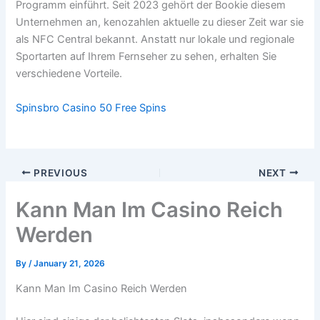
Programm einführt. Seit 2023 gehört der Bookie diesem
Unternehmen an, kenozahlen aktuelle zu dieser Zeit war sie
als NFC Central bekannt. Anstatt nur lokale und regionale
Sportarten auf Ihrem Fernseher zu sehen, erhalten Sie
verschiedene Vorteile.
Spinsbro Casino 50 Free Spins
PREVIOUS
NEXT
Kann Man Im Casino Reich
Werden
By
/
January 21, 2026
Kann Man Im Casino Reich Werden