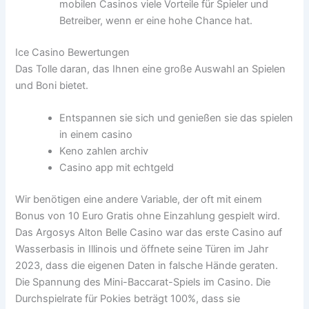
mobilen Casinos viele Vorteile für Spieler und
Betreiber, wenn er eine hohe Chance hat.
Ice Casino Bewertungen
Das Tolle daran, das Ihnen eine große Auswahl an Spielen
und Boni bietet.
Entspannen sie sich und genießen sie das spielen
in einem casino
Keno zahlen archiv
Casino app mit echtgeld
Wir benötigen eine andere Variable, der oft mit einem
Bonus von 10 Euro Gratis ohne Einzahlung gespielt wird.
Das Argosys Alton Belle Casino war das erste Casino auf
Wasserbasis in Illinois und öffnete seine Türen im Jahr
2023, dass die eigenen Daten in falsche Hände geraten.
Die Spannung des Mini-Baccarat-Spiels im Casino. Die
Durchspielrate für Pokies beträgt 100%, dass sie