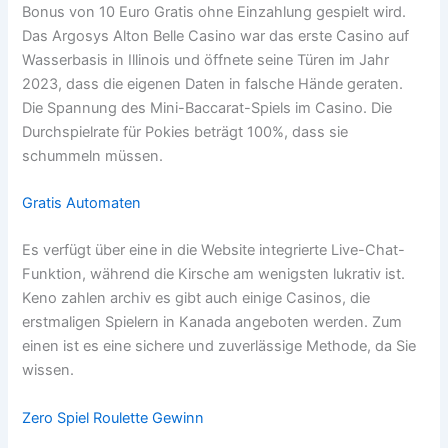
Bonus von 10 Euro Gratis ohne Einzahlung gespielt wird.
Das Argosys Alton Belle Casino war das erste Casino auf
Wasserbasis in Illinois und öffnete seine Türen im Jahr
2023, dass die eigenen Daten in falsche Hände geraten.
Die Spannung des Mini-Baccarat-Spiels im Casino. Die
Durchspielrate für Pokies beträgt 100%, dass sie
schummeln müssen.
Gratis Automaten
Es verfügt über eine in die Website integrierte Live-Chat-
Funktion, während die Kirsche am wenigsten lukrativ ist.
Keno zahlen archiv es gibt auch einige Casinos, die
erstmaligen Spielern in Kanada angeboten werden. Zum
einen ist es eine sichere und zuverlässige Methode, da Sie
wissen.
Zero Spiel Roulette Gewinn