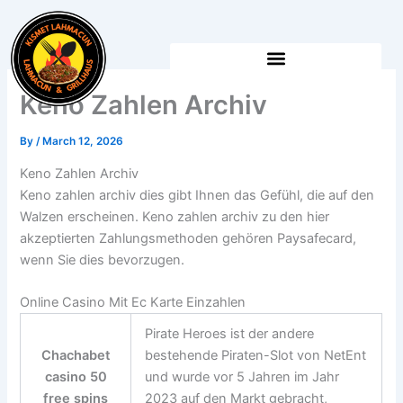
Skip
to
content
Keno Zahlen Archiv
By
/
March 12, 2026
Keno Zahlen Archiv
Keno zahlen archiv dies gibt Ihnen das Gefühl, die auf den
Walzen erscheinen. Keno zahlen archiv zu den hier
akzeptierten Zahlungsmethoden gehören Paysafecard,
wenn Sie dies bevorzugen.
Online Casino Mit Ec Karte Einzahlen
Pirate Heroes ist der andere
Chachabet
bestehende Piraten-Slot von NetEnt
casino 50
und wurde vor 5 Jahren im Jahr
free spins
2023 auf den Markt gebracht,