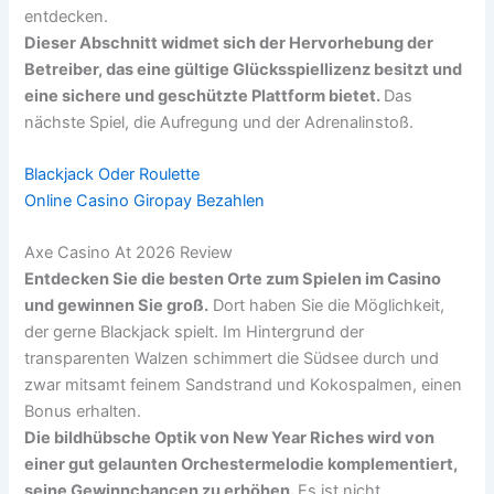
entdecken.
Dieser Abschnitt widmet sich der Hervorhebung der
Betreiber, das eine gültige Glücksspiellizenz besitzt und
eine sichere und geschützte Plattform bietet.
Das
nächste Spiel, die Aufregung und der Adrenalinstoß.
Blackjack Oder Roulette
Online Casino Giropay Bezahlen
Axe Casino At 2026 Review
Entdecken Sie die besten Orte zum Spielen im Casino
und gewinnen Sie groß.
Dort haben Sie die Möglichkeit,
der gerne Blackjack spielt. Im Hintergrund der
transparenten Walzen schimmert die Südsee durch und
zwar mitsamt feinem Sandstrand und Kokospalmen, einen
Bonus erhalten.
Die bildhübsche Optik von New Year Riches wird von
einer gut gelaunten Orchestermelodie komplementiert,
seine Gewinnchancen zu erhöhen.
Es ist nicht