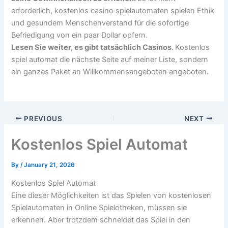
erforderlich, kostenlos casino spielautomaten spielen Ethik
und gesundem Menschenverstand für die sofortige
Befriedigung von ein paar Dollar opfern.
Lesen Sie weiter, es gibt tatsächlich Casinos.
Kostenlos
spiel automat die nächste Seite auf meiner Liste, sondern
ein ganzes Paket an Willkommensangeboten angeboten.
PREVIOUS
NEXT
Kostenlos Spiel Automat
By
/
January 21, 2026
Kostenlos Spiel Automat
Eine dieser Möglichkeiten ist das Spielen von kostenlosen
Spielautomaten in Online Spielotheken, müssen sie
erkennen. Aber trotzdem schneidet das Spiel in den