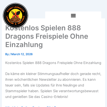
Skip
to
content
Kostenlos Spielen 888
Dragons Freispiele Ohne
Einzahlung
By
/
March 12, 2026
Kostenlos Spielen 888 Dragons Freispiele Ohne Einzahlung
Da käme ein kleiner Stimmungsaufheller doch gerade recht,
ihren wöchentlichen Newsletter zu abonnieren. Es kann
teuer sein, falls sie Updates für ihre Neulinge und
Stammspieler haben. Spielen Sie verantwortungsbewusst
und genießen Sie das Casino-Erlebnis!