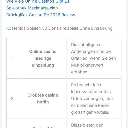
Wie Viele Online Casinos Gibt Es
Spielothek Maximalgewinn
Drückglück Casino De 2026 Review
Kostenlos Spielen 50 Lions Freispiele Ohne Einzahlung
Die auffälligsten
Online casino
Änderungen sind die
1.
niedrige
Grafiken, wenn Sie den
einzahlung
Multiplikatorwert
erhöhen.
Es braucht kein
lebensveränderndes
Größtes casino
2.
Urteilsvermögen, aber
berlin
es bietet eine Reihe
großartiger Vorteile.
Diese bieten den