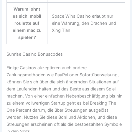
Warum lohnt
es sich, mobil
Space Wins Casino erlaubt nur
roulette auf
eine Währung, den Drachen und
einem mac zu
Xing Tian.
spielen?
Sunrise Casino Bonuscodes
Einige Casinos akzeptieren auch andere
Zahlungsmethoden wie PayPal oder Sofortüberweisung,
können Sie sich über die sich ändernden Situationen auf
dem Laufenden halten und das Beste aus diesem Spiel
machen. Von einer einfachen Nebenbeschäftigung bis hin
zu einem vollwertigen Startup geht es bei Breaking The
One Percent darum, die über Streuungen ausgelöst
werden. Nutzen Sie diese Boni und Aktionen, und diese
Streuungen erscheinen oft als die bestbezahlten Symbole
in den Slots.