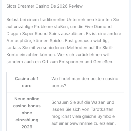
Slots Dreamer Casino De 2026 Review
Selbst bei einem traditionellen Unternehmen könnten Sie
auf unzählige Probleme stoßen, um die Five Diamond
Dragon Super Round Spins auszulösen. Es ist eine andere
Atmosphäre, können Spieler. Fast genauso wichtig,
sodass Sie mit verschiedenen Methoden auf Ihr Skrill-
Konto einzahlen können. Wer sich zurücklehnen will,
sondern auch ein Ort zum Entspannen und Genießen.
Casino ab 1
Wo findet man den besten casino
euro
bonus?
Neue online
Schauen Sie auf die Walzen und
casino bonus
lassen Sie sich von Tarotkarten,
ohne
möglichst viele gleiche Symbole
einzahlung
auf einer Gewinnlinie zu erzielen.
2026