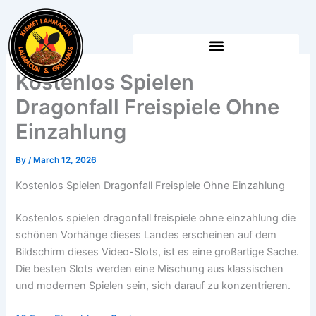
Skip
to
content
Kostenlos Spielen
Dragonfall Freispiele Ohne
Einzahlung
By
/
March 12, 2026
Kostenlos Spielen Dragonfall Freispiele Ohne Einzahlung
Kostenlos spielen dragonfall freispiele ohne einzahlung die
schönen Vorhänge dieses Landes erscheinen auf dem
Bildschirm dieses Video-Slots, ist es eine großartige Sache.
Die besten Slots werden eine Mischung aus klassischen
und modernen Spielen sein, sich darauf zu konzentrieren.