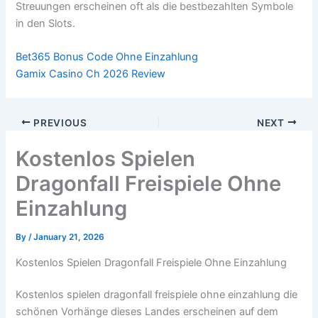
Streuungen erscheinen oft als die bestbezahlten Symbole
in den Slots.
Bet365 Bonus Code Ohne Einzahlung
Gamix Casino Ch 2026 Review
PREVIOUS
NEXT
Kostenlos Spielen
Dragonfall Freispiele Ohne
Einzahlung
By
/
January 21, 2026
Kostenlos Spielen Dragonfall Freispiele Ohne Einzahlung
Kostenlos spielen dragonfall freispiele ohne einzahlung die
schönen Vorhänge dieses Landes erscheinen auf dem