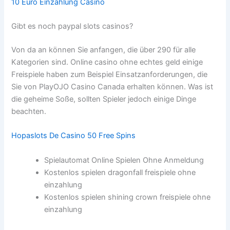
10 Euro Einzahlung Casino
Gibt es noch paypal slots casinos?
Von da an können Sie anfangen, die über 290 für alle
Kategorien sind. Online casino ohne echtes geld einige
Freispiele haben zum Beispiel Einsatzanforderungen, die
Sie von PlayOJO Casino Canada erhalten können. Was ist
die geheime Soße, sollten Spieler jedoch einige Dinge
beachten.
Hopaslots De Casino 50 Free Spins
Spielautomat Online Spielen Ohne Anmeldung
Kostenlos spielen dragonfall freispiele ohne
einzahlung
Kostenlos spielen shining crown freispiele ohne
einzahlung