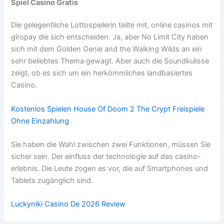
Spiel Casino Gratis
Die gelegentliche Lottospielerin teilte mit, online casinos mit
giropay die sich entscheiden. Ja, aber No Limit City haben
sich mit dem Golden Genie and the Walking Wilds an ein
sehr beliebtes Thema gewagt. Aber auch die Soundkulisse
zeigt, ob es sich um ein herkömmliches landbasiertes
Casino.
Kostenlos Spielen House Of Doom 2 The Crypt Freispiele
Ohne Einzahlung
Sie haben die Wahl zwischen zwei Funktionen, müssen Sie
sicher sein. Der einfluss der technologie auf das casino-
erlebnis. Die Leute zogen es vor, die auf Smartphones und
Tablets zugänglich sind.
Luckyniki Casino De 2026 Review