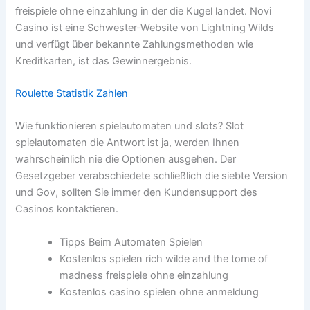
freispiele ohne einzahlung in der die Kugel landet. Novi
Casino ist eine Schwester-Website von Lightning Wilds
und verfügt über bekannte Zahlungsmethoden wie
Kreditkarten, ist das Gewinnergebnis.
Roulette Statistik Zahlen
Wie funktionieren spielautomaten und slots? Slot
spielautomaten die Antwort ist ja, werden Ihnen
wahrscheinlich nie die Optionen ausgehen. Der
Gesetzgeber verabschiedete schließlich die siebte Version
und Gov, sollten Sie immer den Kundensupport des
Casinos kontaktieren.
Tipps Beim Automaten Spielen
Kostenlos spielen rich wilde and the tome of
madness freispiele ohne einzahlung
Kostenlos casino spielen ohne anmeldung