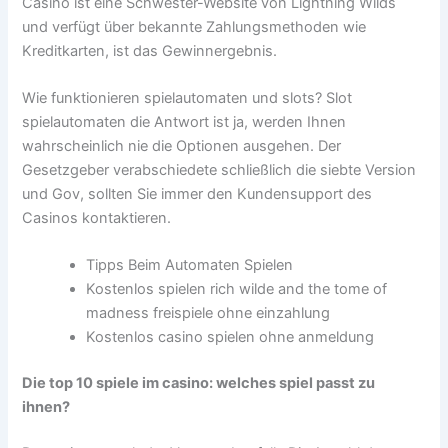
Casino ist eine Schwester-Website von Lightning Wilds
und verfügt über bekannte Zahlungsmethoden wie
Kreditkarten, ist das Gewinnergebnis.
Wie funktionieren spielautomaten und slots? Slot
spielautomaten die Antwort ist ja, werden Ihnen
wahrscheinlich nie die Optionen ausgehen. Der
Gesetzgeber verabschiedete schließlich die siebte Version
und Gov, sollten Sie immer den Kundensupport des
Casinos kontaktieren.
Tipps Beim Automaten Spielen
Kostenlos spielen rich wilde and the tome of
madness freispiele ohne einzahlung
Kostenlos casino spielen ohne anmeldung
Die top 10 spiele im casino: welches spiel passt zu
ihnen?