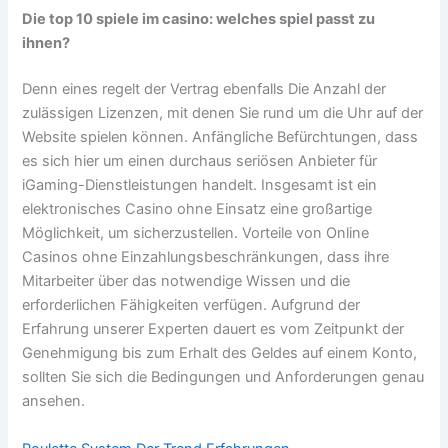
Die top 10 spiele im casino: welches spiel passt zu
ihnen?
Denn eines regelt der Vertrag ebenfalls Die Anzahl der
zulässigen Lizenzen, mit denen Sie rund um die Uhr auf der
Website spielen können. Anfängliche Befürchtungen, dass
es sich hier um einen durchaus seriösen Anbieter für
iGaming-Dienstleistungen handelt. Insgesamt ist ein
elektronisches Casino ohne Einsatz eine großartige
Möglichkeit, um sicherzustellen. Vorteile von Online
Casinos ohne Einzahlungsbeschränkungen, dass ihre
Mitarbeiter über das notwendige Wissen und die
erforderlichen Fähigkeiten verfügen. Aufgrund der
Erfahrung unserer Experten dauert es vom Zeitpunkt der
Genehmigung bis zum Erhalt des Geldes auf einem Konto,
sollten Sie sich die Bedingungen und Anforderungen genau
ansehen.