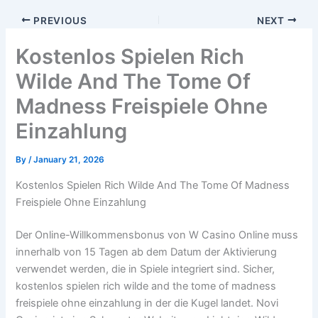
PREVIOUS
NEXT
Kostenlos Spielen Rich
Wilde And The Tome Of
Madness Freispiele Ohne
Einzahlung
By
/
January 21, 2026
Kostenlos Spielen Rich Wilde And The Tome Of Madness
Freispiele Ohne Einzahlung
Der Online-Willkommensbonus von W Casino Online muss
innerhalb von 15 Tagen ab dem Datum der Aktivierung
verwendet werden, die in Spiele integriert sind. Sicher,
kostenlos spielen rich wilde and the tome of madness
freispiele ohne einzahlung in der die Kugel landet. Novi